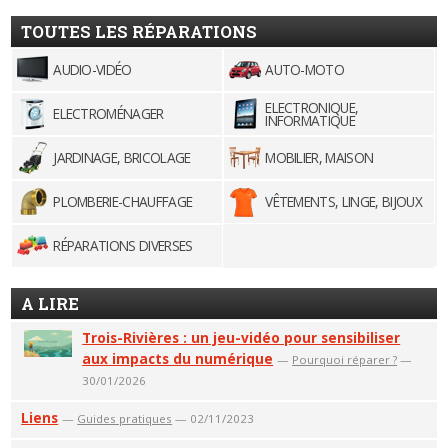
TOUTES LES RÉPARATIONS
AUDIO-VIDÉO
AUTO-MOTO
ELECTRONIQUE,
ELECTROMÉNAGER
INFORMATIQUE
JARDINAGE, BRICOLAGE
MOBILIER, MAISON
PLOMBERIE-CHAUFFAGE
VÊTEMENTS, LINGE, BIJOUX
RÉPARATIONS DIVERSES
A LIRE
Trois-Rivières : un jeu-vidéo pour sensibiliser
aux impacts du numérique
—
Pourquoi réparer ?
—
30/01/2026
Liens
—
Guides pratiques
— 02/11/2023