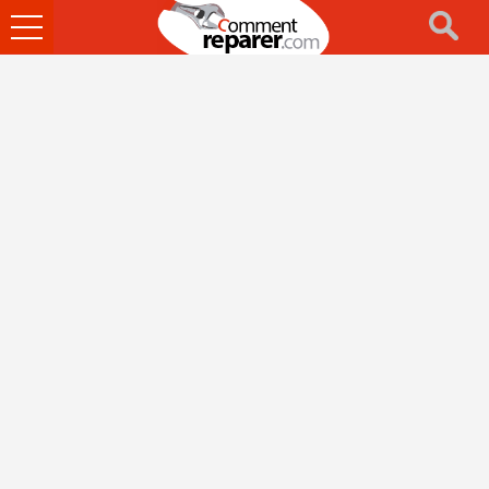
Ouvrir
le
menu