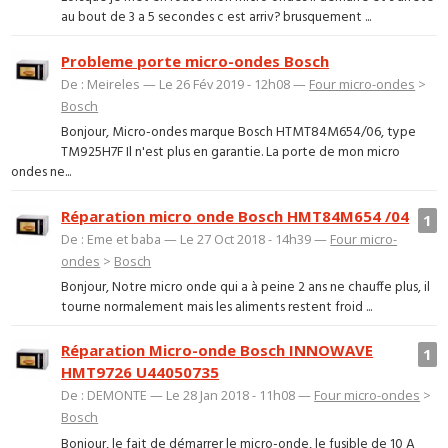
au bout de 3 a 5 secondes c est arriv? brusquement ...
Probleme porte micro-ondes Bosch
De : Meireles — Le 26 Fév 2019 - 12h08 —
Four micro-ondes
>
Bosch
Bonjour, Micro-ondes marque Bosch HTMT84M654/06, type
TM925H7F Il n'est plus en garantie. La porte de mon micro
ondes ne...
Réparation micro onde Bosch HMT84M654 /04
1
De : Eme et baba — Le 27 Oct 2018 - 14h39 —
Four micro-
ondes
>
Bosch
Bonjour, Notre micro onde qui a à peine 2 ans ne chauffe plus, il
tourne normalement mais les aliments restent froid ...
Réparation Micro-onde Bosch INNOWAVE
1
HMT9726 U44050735
De : DEMONTE — Le 28 Jan 2018 - 11h08 —
Four micro-ondes
>
Bosch
Bonjour, le fait de démarrer le micro-onde, le fusible de 10 A