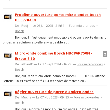
Problème ouverture porte micro-ondes bosch
BFL553MS0
De : Redj — Le 08 Jan 2025 - 21h51 —
Four micro-ondes
>
Bosch
Bonjour, il m’est quasiment impossible d ouvrir la porte du micro
ondes, une solution est-elle envisageable et ...
Micro-onde combiné Bosch HBC86K750N -
2
Erreur E 10
De : ethan86 — Le 17 Sept 2024 - 16h08 —
Four micro-ondes
>
Bosch
Bonjour, Mon micro-onde combiné Bosch HBC86K750N affiche
l'erreur E 10 et s'arrête après 2-3 secondes de marche en ...
Régler ouverture de porte du micro ondes
De : Muche — Le 07 Nov 2023 - 09h35 —
Four micro-ondes
>
Bosch
Bonjour, La porte de mon Four micro ondes Bosch est très