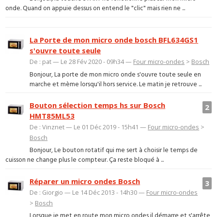
onde. Quand on appuie dessus on entend le "clic" mais rien ne ...
La Porte de mon micro onde bosch BFL634GS1
s'ouvre toute seule
De : pat — Le 28 Fév 2020 - 09h34 —
Four micro-ondes
>
Bosch
Bonjour, La porte de mon micro onde s'ouvre toute seule en
marche et mème lorsqu'il hors service. Le matin je retrouve ...
Bouton sélection temps hs sur Bosch
2
HMT85ML53
De : Vinznet — Le 01 Déc 2019 - 15h41 —
Four micro-ondes
>
Bosch
Bonjour, Le bouton rotatif qui me sert à choisir le temps de
cuisson ne change plus le compteur. Ça reste bloqué à ...
Réparer un micro ondes Bosch
3
De : Giorgio — Le 14 Déc 2013 - 14h30 —
Four micro-ondes
>
Bosch
Lorsque je met en route mon micro ondes il démarre et s'arrête