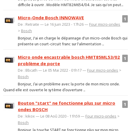
difficile à ouvrir . Modèle HMT82M654/04. Je sais qu'on peut...
Micro-Onde Bosch INNOWAVE
1
De : Retraite — Le 16 Juin 2023 - 17h26 —
Four micro-ondes
>
Bosch
Bonjour, J'ai en charge le dépannage d'un micro-onde Bosch qui
présente un court-circuit franc sur l'alimentation ...
Micro onde encastrable bosch HMT85ML53/02
1
problème de porte
De : Bbcath — Le 05 Mai 2022 - 01h17 —
Four micro-ondes
>
Bosch
Bonjour, J’ai un problème avec la porte de mon micro onde.
Quand elle est ouverte le sytème d’ouverture ...
Bouton "start" ne fonctionne plus sur micro
1
ondes BOSCH
De : kikox — Le 08 Aoû 2020 - 11h59 —
Four micro-ondes
>
Bosch
Bonjour, la touche START ne fonctionne plus sur mon micro