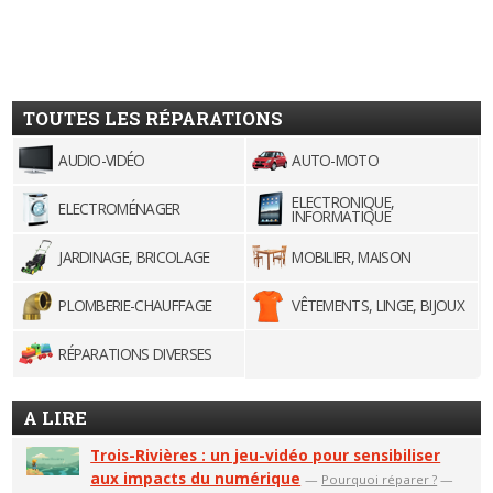
TOUTES LES RÉPARATIONS
AUDIO-VIDÉO
AUTO-MOTO
ELECTRONIQUE,
ELECTROMÉNAGER
INFORMATIQUE
JARDINAGE, BRICOLAGE
MOBILIER, MAISON
PLOMBERIE-CHAUFFAGE
VÊTEMENTS, LINGE, BIJOUX
RÉPARATIONS DIVERSES
A LIRE
Trois-Rivières : un jeu-vidéo pour sensibiliser
aux impacts du numérique
—
Pourquoi réparer ?
—