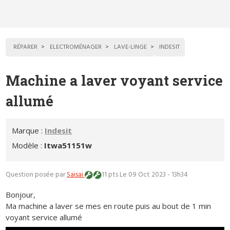
RÉPARER
ELECTROMÉNAGER
LAVE-LINGE
INDESIT
Machine a laver voyant service
allumé
Marque :
Indesit
Modèle :
Itwa51151w
Question posée par
Saisai
11 pts
Le 09 Oct 2023 - 13h34
Bonjour,
Ma machine a laver se mes en route puis au bout de 1 min
voyant service allumé