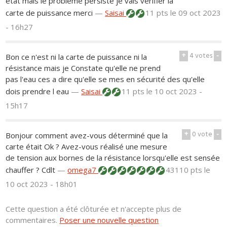
état mais le problème persiste je vais vérifier la
carte de puissance merci
—
Saisai
11 pts
le 09 oct 2023
- 16h27
+
4
votes
-
Bon ce n'est ni la carte de puissance ni la
résistance mais je Constate qu'elle ne prend
pas l'eau ces a dire qu'elle se mes en sécurité des qu'elle
dois prendre l eau
—
Saisai
11 pts
le 10 oct 2023 -
15h17
+
0
vote
-
Bonjour comment avez-vous déterminé que la
carte était Ok ? Avez-vous réalisé une mesure
de tension aux bornes de la résistance lorsqu'elle est sensée
chauffer ? Cdlt
—
omega7
43110 pts
le
10 oct 2023 - 18h01
Cette question a été clôturée et n'accepte plus de
commentaires.
Poser une nouvelle question