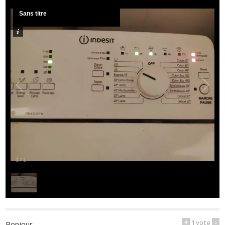
Sans titre
1
/
1
+
1
vote
-
Bonjour,