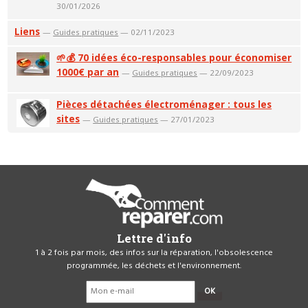
30/01/2026
Liens
—
Guides pratiques
— 02/11/2023
🌱💰 70 idées éco-responsables pour économiser
1000€ par an
—
Guides pratiques
— 22/09/2023
Pièces détachées électroménager : tous les
sites
—
Guides pratiques
— 27/01/2023
Lettre d'info
1 à 2 fois par mois, des infos sur la réparation, l'obsolescence
programmée, les déchets et l'environnement.
OK