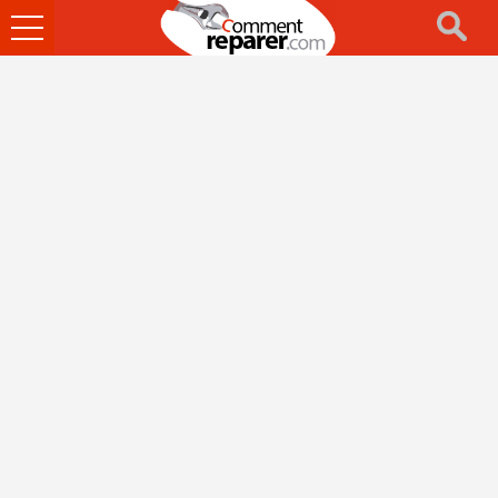
Ouvrir
le
menu