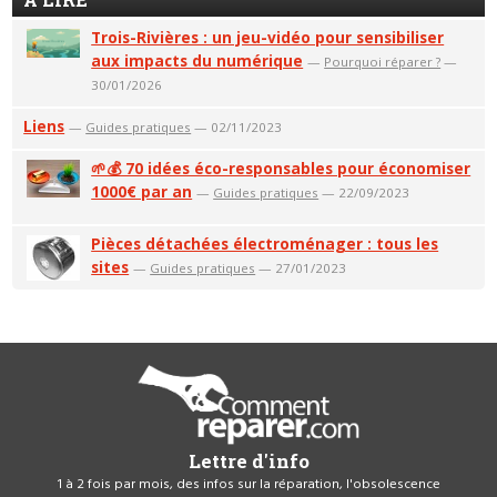
Trois-Rivières : un jeu-vidéo pour sensibiliser
aux impacts du numérique
—
Pourquoi réparer ?
—
30/01/2026
Liens
—
Guides pratiques
— 02/11/2023
🌱💰 70 idées éco-responsables pour économiser
1000€ par an
—
Guides pratiques
— 22/09/2023
Pièces détachées électroménager : tous les
sites
—
Guides pratiques
— 27/01/2023
Lettre d'info
1 à 2 fois par mois, des infos sur la réparation, l'obsolescence