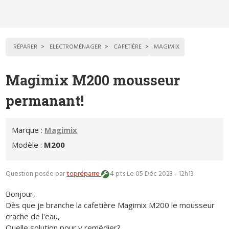
RÉPARER
ELECTROMÉNAGER
CAFETIÈRE
MAGIMIX
Magimix M200 mousseur
permanant!
Marque :
Magimix
Modèle :
M200
Question posée par
topréparre
4 pts
Le 05 Déc 2023 - 12h13
Bonjour,
Dès que je branche la cafetière Magimix M200 le mousseur
crache de l'eau,
Quelle solution pour y remédier?