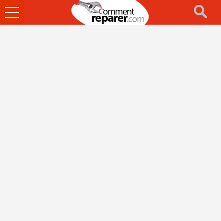
Ouvrir
le
menu