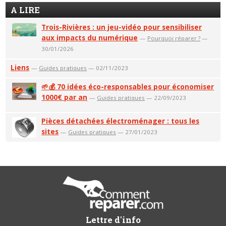
A LIRE
Trois-Rivières : un jeu-vidéo pour sensibiliser
aux impacts du numérique
—
Pourquoi réparer ?
—
30/01/2026
Liens
—
Guides pratiques
— 02/11/2023
🌱💰 70 idées éco-responsables pour économiser
1000€ par an
—
Guides pratiques
— 22/09/2023
Pièces détachées électroménager : tous les
sites
—
Guides pratiques
— 27/01/2023
Lettre d'info