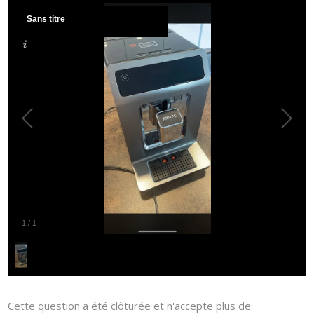
Sans titre
1
/
1
Cette question a été clôturée et n'accepte plus de