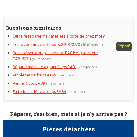
Questions similaires
Où faire réparer ma cafetière à côté de chez moi ?
Temps de broyeur krups ea810870/70
(48 réponses )
Réparé
Reinitialiser la krups essential EA81*** (cafetière
EA816031)
(58 réponses )
Réparer machine à grain Krups EA81
(27 réponses )
Problème sur krups ea89
(0 réponse )
Panne Krups EA89
(1 réponse )
Fuite bac inférieur krups EA89
(1 réponse )
Réparer, c'est bien, mais si je n'y arrive pas ?
Pièces détachées