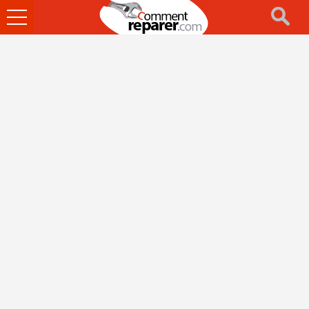
Ouvrir
le
menu