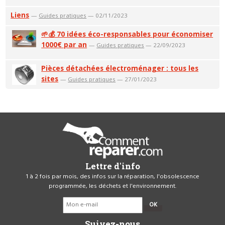
Liens
—
Guides pratiques
— 02/11/2023
🌱💰 70 idées éco-responsables pour économiser
1000€ par an
—
Guides pratiques
— 22/09/2023
Pièces détachées électroménager : tous les
sites
—
Guides pratiques
— 27/01/2023
Lettre d'info
1 à 2 fois par mois, des infos sur la réparation, l'obsolescence
programmée, les déchets et l'environnement.
OK
Suivez-nous