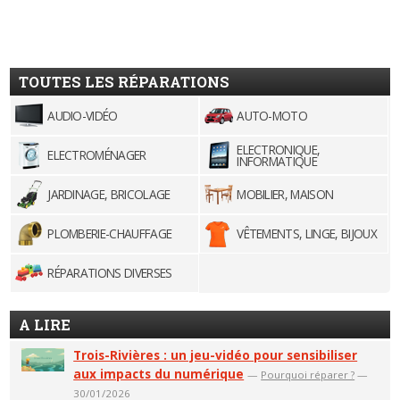
TOUTES LES RÉPARATIONS
AUDIO-VIDÉO
AUTO-MOTO
ELECTRONIQUE,
ELECTROMÉNAGER
INFORMATIQUE
JARDINAGE, BRICOLAGE
MOBILIER, MAISON
PLOMBERIE-CHAUFFAGE
VÊTEMENTS, LINGE, BIJOUX
RÉPARATIONS DIVERSES
A LIRE
Trois-Rivières : un jeu-vidéo pour sensibiliser
aux impacts du numérique
—
Pourquoi réparer ?
—
30/01/2026