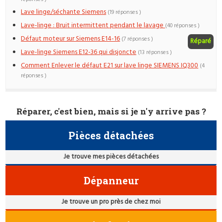
Lave linge/séchante Siemens
(19 réponses )
Lave-linge : Bruit intermittent pendant le lavage
(40 réponses )
Défaut moteur sur Siemens E14-16
(7 réponses )
Réparé
Lave-linge Siemens E12-36 qui disjoncte
(13 réponses )
Comment Enlever le défaut E21 sur lave linge SIEMENS IQ300
(4
réponses )
Réparer, c'est bien, mais si je n'y arrive pas ?
Pièces détachées
Je trouve mes pièces détachées
Dépanneur
Je trouve un pro près de chez moi