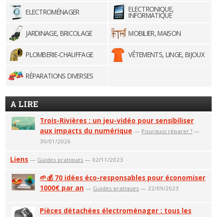
ELECTRONIQUE,
ELECTROMÉNAGER
INFORMATIQUE
JARDINAGE, BRICOLAGE
MOBILIER, MAISON
PLOMBERIE-CHAUFFAGE
VÊTEMENTS, LINGE, BIJOUX
RÉPARATIONS DIVERSES
A LIRE
Trois-Rivières : un jeu-vidéo pour sensibiliser
aux impacts du numérique
—
Pourquoi réparer ?
—
30/01/2026
Liens
—
Guides pratiques
— 02/11/2023
🌱💰 70 idées éco-responsables pour économiser
1000€ par an
—
Guides pratiques
— 22/09/2023
Pièces détachées électroménager : tous les