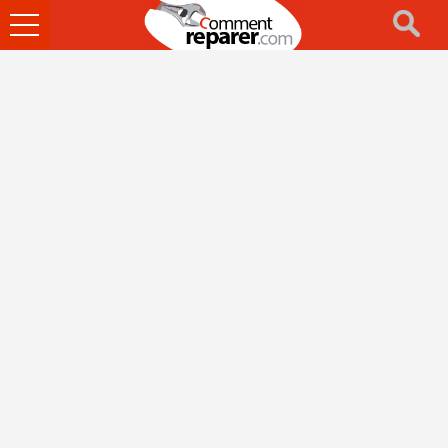
Ouvrir
le
menu