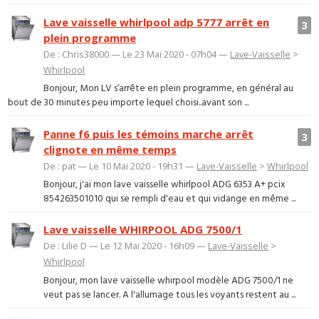
Lave vaisselle whirlpool adp 5777 arrêt en
3
plein programme
De : Chris38000 — Le 23 Mai 2020 - 07h04 —
Lave-Vaisselle
>
Whirlpool
Bonjour, Mon LV s’arrête en plein programme, en général au
bout de 30 minutes peu importe lequel choisi..avant son ...
Panne f6 puis les témoins marche arrêt
3
clignote en même temps
De : pat — Le 10 Mai 2020 - 19h31 —
Lave-Vaisselle
>
Whirlpool
Bonjour, j'ai mon lave vaisselle whirlpool ADG 6353 A+ pcix
854263501010 qui se rempli d'eau et qui vidange en même ...
Lave vaisselle WHIRPOOL ADG 7500/1
De : Lilie D — Le 12 Mai 2020 - 16h09 —
Lave-Vaisselle
>
Whirlpool
Bonjour, mon lave vaisselle whirpool modèle ADG 7500/1 ne
veut pas se lancer. A l'allumage tous les voyants restent au ...