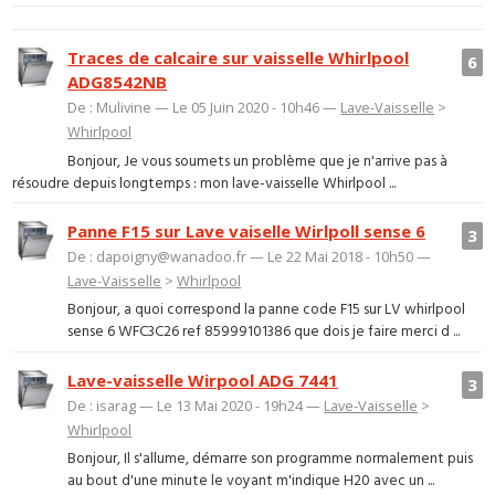
Traces de calcaire sur vaisselle Whirlpool
6
ADG8542NB
De : Mulivine — Le 05 Juin 2020 - 10h46 —
Lave-Vaisselle
>
Whirlpool
Bonjour, Je vous soumets un problème que je n'arrive pas à
résoudre depuis longtemps : mon lave-vaisselle Whirlpool ...
Panne F15 sur Lave vaiselle Wirlpoll sense 6
3
De : dapoigny@wanadoo.fr — Le 22 Mai 2018 - 10h50 —
Lave-Vaisselle
>
Whirlpool
Bonjour, a quoi correspond la panne code F15 sur LV whirlpool
sense 6 WFC3C26 ref 85999101386 que dois je faire merci d ...
Lave-vaisselle Wirpool ADG 7441
3
De : isarag — Le 13 Mai 2020 - 19h24 —
Lave-Vaisselle
>
Whirlpool
Bonjour, Il s'allume, démarre son programme normalement puis
au bout d'une minute le voyant m'indique H20 avec un ...