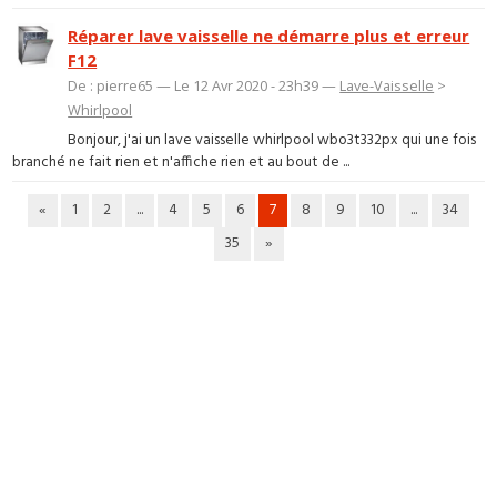
Réparer lave vaisselle ne démarre plus et erreur
F12
De : pierre65 — Le 12 Avr 2020 - 23h39 —
Lave-Vaisselle
>
Whirlpool
Bonjour, j'ai un lave vaisselle whirlpool wbo3t332px qui une fois
branché ne fait rien et n'affiche rien et au bout de ...
«
1
2
...
4
5
6
7
8
9
10
...
34
35
»