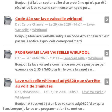
Bonjour, j'ai fait un copier-coller d'un problème qui n'a pas été
résolut. Le lave vaisselle commence son cycle puis...
Code 42o sur lave vaisselle wirlpool
2
De : Carole Chauvel — Le 29 Juin 2020 - 14h54 —
Lave-
Vaisselle
>
Whirlpool
Bonjour, Mon lave vaisselle indique un code 42o et celui ci n est
pas sur la notice à quoi cela correspond merci
PROGRAMME LAVE VAISSELLE WIRLPOOL
2
De : — Le 19 Mai 2020 - 15h13 —
Lave-Vaisselle
>
Whirlpool
Bonjour, Le lave vaisselle commence son cycle puis passe par
exemple de 2h35 à 1h05 puis fini le cycle la vaiselle n ...
Lave vaisselle whirpool adg9820 que s'arrête
3
au voit de 3minutes
De : Jahdaspook — Le 07 Juin 2020 - 20h59 —
Lave-Vaisselle
>
Whirlpool
Bonjour, À tous voilà j'ai un lave vaisselle adg9820fd a+ qui a
5ans. Lorsque je lance une programmation il se met en ...