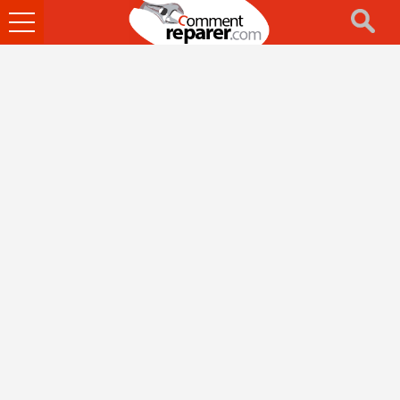
Ouvrir
le
menu