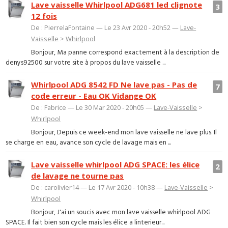
Lave vaisselle Whirlpool ADG681 led clignote
3
12 fois
De : PierrelaFontaine — Le 23 Avr 2020 - 20h52 —
Lave-
Vaisselle
>
Whirlpool
Bonjour, Ma panne correspond exactement à la description de
denys92500 sur votre site à propos du lave vaisselle ...
Whirlpool ADG 8542 FD Ne lave pas - Pas de
7
code erreur - Eau OK Vidange OK
De : Fabrice — Le 30 Mar 2020 - 20h05 —
Lave-Vaisselle
>
Whirlpool
Bonjour, Depuis ce week-end mon lave vaisselle ne lave plus. Il
se charge en eau, avance son cycle de lavage mais en ...
Lave vaisselle whirlpool ADG SPACE: les élice
2
de lavage ne tourne pas
De : carolivier14 — Le 17 Avr 2020 - 10h38 —
Lave-Vaisselle
>
Whirlpool
Bonjour, J'ai un soucis avec mon lave vaisselle whirlpool ADG
SPACE. Il fait bien son cycle mais les élice a linterieur...