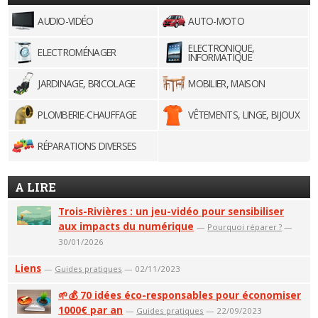
AUDIO-VIDÉO
AUTO-MOTO
ELECTRONIQUE,
ELECTROMÉNAGER
INFORMATIQUE
JARDINAGE, BRICOLAGE
MOBILIER, MAISON
PLOMBERIE-CHAUFFAGE
VÊTEMENTS, LINGE, BIJOUX
RÉPARATIONS DIVERSES
A LIRE
Trois-Rivières : un jeu-vidéo pour sensibiliser
aux impacts du numérique
—
Pourquoi réparer ?
—
30/01/2026
Liens
—
Guides pratiques
— 02/11/2023
🌱💰 70 idées éco-responsables pour économiser
1000€ par an
—
Guides pratiques
— 22/09/2023