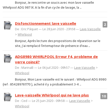
Bonjour, Je rencontre un soucis avec mon lave vaisselle
Whirlpool ADG 987 IX. A la fin d'un cycle de lavage, la ...
Disfonctionnement lave vaisselle
2
De : Eric Pâquet — Le 28 Juin 2020 - 23h58 —
Lave-Vaisselle
>
Whirlpool
Bonjour, Après lecture des propositions de réparation sur le
site, j'ai remplacé l’interrupteur de présence d'eau ...
ADG8980 WHIRLPOOL Erreur F4, probleme de
verre coincé?
De : MarinaB — Le 06 Juil 2020 - 09h57 —
Lave-Vaisselle
>
Whirlpool
Bonjour, Mon Lave vaisselle est le suivant : Whirlpool ADG 8980
(ref : 854289761770 ), acheté il y a probablement 3-4 ...
Lave-vaisselle Whirlpool qui ne lave plus
10
De : Ced — Le 25 Juin 2020 - 09h58 —
Lave-Vaisselle
>
Whirlpool