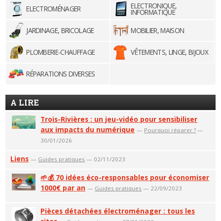
ELECTRONIQUE,
ELECTROMÉNAGER
INFORMATIQUE
JARDINAGE, BRICOLAGE
MOBILIER, MAISON
PLOMBERIE-CHAUFFAGE
VÊTEMENTS, LINGE, BIJOUX
RÉPARATIONS DIVERSES
A LIRE
Trois-Rivières : un jeu-vidéo pour sensibiliser
aux impacts du numérique
—
Pourquoi réparer ?
—
30/01/2026
Liens
—
Guides pratiques
— 02/11/2023
🌱💰 70 idées éco-responsables pour économiser
1000€ par an
—
Guides pratiques
— 22/09/2023
Pièces détachées électroménager : tous les