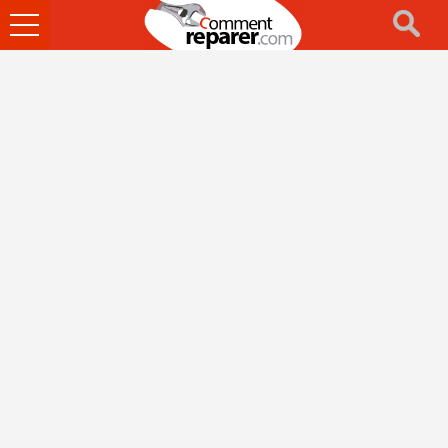
Ouvrir
le
menu