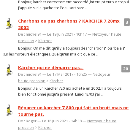
Bonjour, karcher correctement raccordé.,interrupteur sur stop.si
j'appuie sur la gachette l'eau sort sans ...
Charbons ou pas charbons ? KÄRCHER 7.20mx
3
2002
De : michel91 — Le 19 Juin 2021 - 10h17 —
Nettoyeur haute
pression
>
Kärcher
Bonjour, On me dit qu'il y a toujours des "charbons" ou "balais"
sur les moteurs électriques. Quelqu'un m'a dit que ce ...
Kärcher qui ne démarre pas...
20
De : michel91 — Le 17 Mar 2017 - 16h25 —
Nettoyeur
haute pression
>
Kärcher
Bonjour, J'ai un Kärcher 720 mx acheté en 2002. Il a toujours
bien fonctionné jusqu'à présent. Lundi 13/03 j'ai ...
Réparer un karcher 7.800 qui fait un bruit mais ne
tourne pas.
De : Roger — Le 16 Juin 2021 - 14h38 —
Nettoyeur haute
pression
>
Kärcher