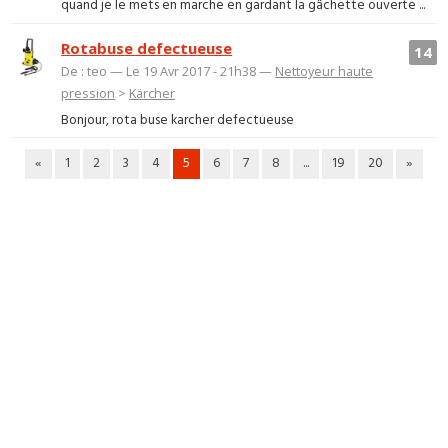
quand je le mets en marche en gardant la gâchette ouverte ...
Rotabuse defectueuse
14
De : teo — Le 19 Avr 2017 - 21h38 —
Nettoyeur haute
pression
>
Kärcher
Bonjour, rota buse karcher defectueuse
«
1
2
3
4
5
6
7
8
...
19
20
»