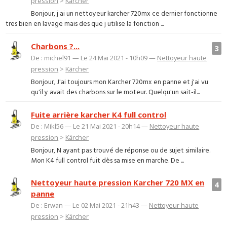
pression
>
Kärcher
Bonjour, j ai un nettoyeur karcher 720mx ce dernier fonctionne
tres bien en lavage mais des que j utilise la fonction ...
Charbons ?...
3
De : michel91 — Le 24 Mai 2021 - 10h09 —
Nettoyeur haute
pression
>
Kärcher
Bonjour, J'ai toujours mon Karcher 720mx en panne et j'ai vu
qu'il y avait des charbons sur le moteur. Quelqu'un sait-il...
Fuite arrière karcher K4 full control
De : Mikl56 — Le 21 Mai 2021 - 20h14 —
Nettoyeur haute
pression
>
Kärcher
Bonjour, N ayant pas trouvé de réponse ou de sujet similaire.
Mon K4 full control fuit dès sa mise en marche. De ...
Nettoyeur haute pression Karcher 720 MX en
4
panne
De : Erwan — Le 02 Mai 2021 - 21h43 —
Nettoyeur haute
pression
>
Kärcher