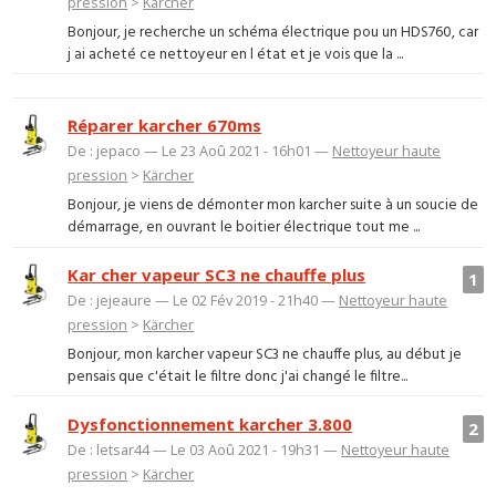
pression
>
Kärcher
Bonjour, je recherche un schéma électrique pou un HDS760, car
j ai acheté ce nettoyeur en l état et je vois que la ...
Réparer karcher 670ms
De : jepaco — Le 23 Aoû 2021 - 16h01 —
Nettoyeur haute
pression
>
Kärcher
Bonjour, je viens de démonter mon karcher suite à un soucie de
démarrage, en ouvrant le boitier électrique tout me ...
Kar cher vapeur SC3 ne chauffe plus
1
De : jejeaure — Le 02 Fév 2019 - 21h40 —
Nettoyeur haute
pression
>
Kärcher
Bonjour, mon karcher vapeur SC3 ne chauffe plus, au début je
pensais que c'était le filtre donc j'ai changé le filtre...
Dysfonctionnement karcher 3.800
2
De : letsar44 — Le 03 Aoû 2021 - 19h31 —
Nettoyeur haute
pression
>
Kärcher