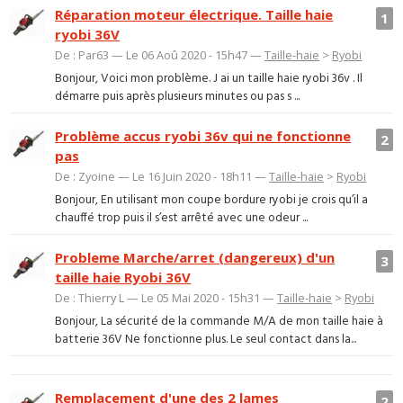
Réparation moteur électrique. Taille haie
1
ryobi 36V
De : Par63 — Le 06 Aoû 2020 - 15h47 —
Taille-haie
>
Ryobi
Bonjour, Voici mon problème. J ai un taille haie ryobi 36v . Il
démarre puis après plusieurs minutes ou pas s ...
Problème accus ryobi 36v qui ne fonctionne
2
pas
De : Zyoine — Le 16 Juin 2020 - 18h11 —
Taille-haie
>
Ryobi
Bonjour, En utilisant mon coupe bordure ryobi je crois qu’il a
chauffé trop puis il s’est arrêté avec une odeur ...
Probleme Marche/arret (dangereux) d'un
3
taille haie Ryobi 36V
De : Thierry L — Le 05 Mai 2020 - 15h31 —
Taille-haie
>
Ryobi
Bonjour, La sécurité de la commande M/A de mon taille haie à
batterie 36V Ne fonctionne plus. Le seul contact dans la...
Remplacement d'une des 2 lames
2