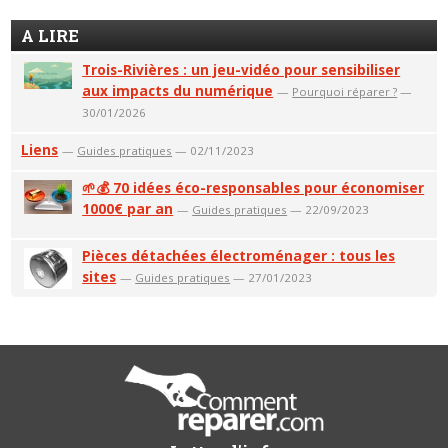
A LIRE
Trois-Rivières : un jeu-vidéo pour sensibiliser
aux impacts du numérique
—
Pourquoi réparer ?
—
30/01/2026
Liens
—
Guides pratiques
— 02/11/2023
🌱💰 70 idées éco-responsables pour économiser
1000€ par an
—
Guides pratiques
— 22/09/2023
Pièces détachées électroménager : tous les
sites
—
Guides pratiques
— 27/01/2023