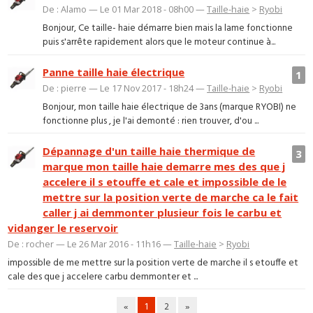
De : Alamo — Le 01 Mar 2018 - 08h00 —
Taille-haie
>
Ryobi
Bonjour, Ce taille- haie démarre bien mais la lame fonctionne
puis s'arrête rapidement alors que le moteur continue à...
Panne taille haie électrique
1
De : pierre — Le 17 Nov 2017 - 18h24 —
Taille-haie
>
Ryobi
Bonjour, mon taille haie électrique de 3ans (marque RYOBI) ne
fonctionne plus , je l'ai demonté : rien trouver, d'ou ...
Dépannage d'un taille haie thermique de
3
marque mon taille haie demarre mes des que j
accelere il s etouffe et cale et impossible de le
mettre sur la position verte de marche ca le fait
caller j ai demmonter plusieur fois le carbu et
vidanger le reservoir
De : rocher — Le 26 Mar 2016 - 11h16 —
Taille-haie
>
Ryobi
impossible de me mettre sur la position verte de marche il s etouffe et
cale des que j accelere carbu demmonter et ...
«
1
2
»