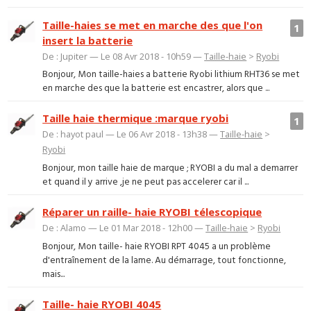
Taille-haies se met en marche des que l'on
1
insert la batterie
De : Jupiter — Le 08 Avr 2018 - 10h59 —
Taille-haie
>
Ryobi
Bonjour, Mon taille-haies a batterie Ryobi lithium RHT36 se met
en marche des que la batterie est encastrer, alors que ...
Taille haie thermique :marque ryobi
1
De : hayot paul — Le 06 Avr 2018 - 13h38 —
Taille-haie
>
Ryobi
Bonjour, mon taille haie de marque ; RYOBI a du mal a demarrer
et quand il y arrive ,je ne peut pas accelerer car il ...
Réparer un raille- haie RYOBI télescopique
De : Alamo — Le 01 Mar 2018 - 12h00 —
Taille-haie
>
Ryobi
Bonjour, Mon taille- haie RYOBI RPT 4045 a un problème
d'entraînement de la lame. Au démarrage, tout fonctionne,
mais...
Taille- haie RYOBI 4045