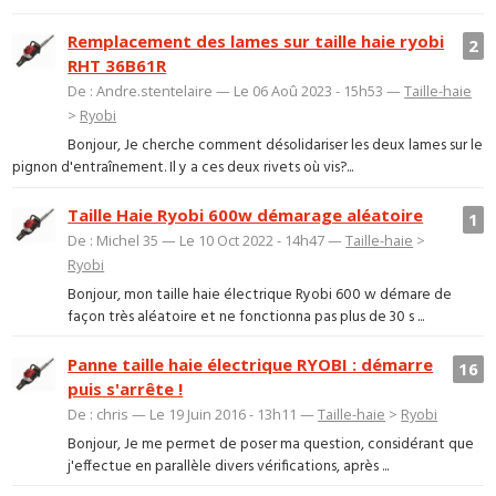
Remplacement des lames sur taille haie ryobi
2
RHT 36B61R
De : Andre.stentelaire — Le 06 Aoû 2023 - 15h53 —
Taille-haie
>
Ryobi
Bonjour, Je cherche comment désolidariser les deux lames sur le
pignon d'entraînement. Il y a ces deux rivets où vis?...
Taille Haie Ryobi 600w démarage aléatoire
1
De : Michel 35 — Le 10 Oct 2022 - 14h47 —
Taille-haie
>
Ryobi
Bonjour, mon taille haie électrique Ryobi 600 w démare de
façon très aléatoire et ne fonctionna pas plus de 30 s ...
Panne taille haie électrique RYOBI : démarre
16
puis s'arrête !
De : chris — Le 19 Juin 2016 - 13h11 —
Taille-haie
>
Ryobi
Bonjour, Je me permet de poser ma question, considérant que
j'effectue en parallèle divers vérifications, après ...