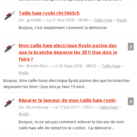
Taille haie ryobi rht7065rh
De : granit80 — Le 21 Nov 2018 - 19h40 —
Taille-haie
>
Ryobi
Bonjour, c’est simplement comment la démonter
Mon taille haie electrique Ryobi patine des
3
que la branche depasse les 3ll !! Que dois je
faire ?
De : Breizh Blue — Le 03 Sept 2018 - 18h52 —
Taille-haie
>
Ryobi
Bonjour, Mon taille haïes électrique Ryobi patine des que les branches
depassent les 3mm ! Que dois je faire ? Il eest...
Réparer le lanceur de mon taille haie ryobi
3
De : Brunoburay — Le 17 Juil 2017 - 17h31 —
Taille-haie
>
Ryobi
Bonjour, Je ne sais pas comment enlever le lanceur de mon
taille haie afin de remettre le cordon . J'ai démonté ...