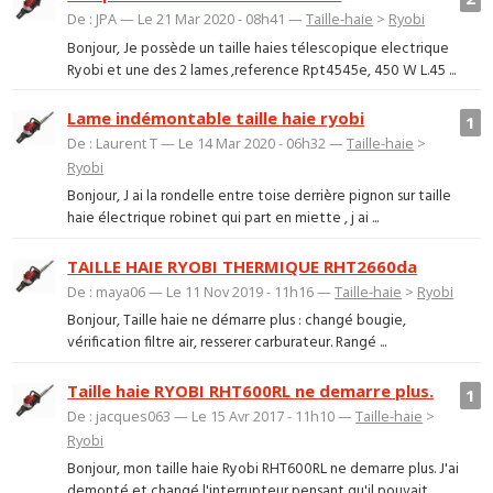
De : JPA — Le 21 Mar 2020 - 08h41 —
Taille-haie
>
Ryobi
Bonjour, Je possède un taille haies télescopique electrique
Ryobi et une des 2 lames ,reference Rpt4545e, 450 W L.45 ...
Lame indémontable taille haie ryobi
1
De : Laurent T — Le 14 Mar 2020 - 06h32 —
Taille-haie
>
Ryobi
Bonjour, J ai la rondelle entre toise derrière pignon sur taille
haie électrique robinet qui part en miette , j ai ...
TAILLE HAIE RYOBI THERMIQUE RHT2660da
De : maya06 — Le 11 Nov 2019 - 11h16 —
Taille-haie
>
Ryobi
Bonjour, Taille haie ne démarre plus : changé bougie,
vérification filtre air, resserer carburateur. Rangé ...
Taille haie RYOBI RHT600RL ne demarre plus.
1
De : jacques063 — Le 15 Avr 2017 - 11h10 —
Taille-haie
>
Ryobi
Bonjour, mon taille haie Ryobi RHT600RL ne demarre plus. J'ai
demonté et changé l'interrupteur pensant qu'il pouvait ...