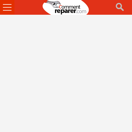
Ouvrir
le
menu