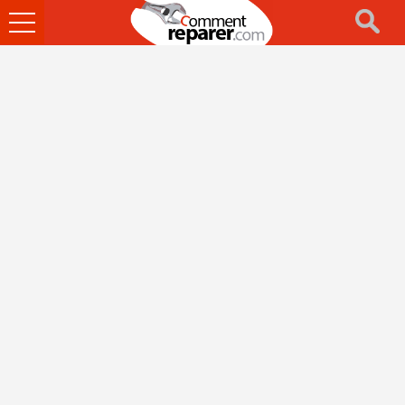
Ouvrir
le
menu