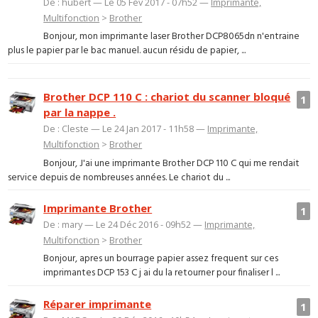
De : hubert — Le 05 Fév 2017 - 07h52 —
Imprimante,
Multifonction
>
Brother
Bonjour, mon imprimante laser Brother DCP8065dn n'entraine
plus le papier par le bac manuel. aucun résidu de papier, ...
Brother DCP 110 C : chariot du scanner bloqué
1
par la nappe .
De : Cleste — Le 24 Jan 2017 - 11h58 —
Imprimante,
Multifonction
>
Brother
Bonjour, J'ai une imprimante Brother DCP 110 C qui me rendait
service depuis de nombreuses années. Le chariot du ...
Imprimante Brother
1
De : mary — Le 24 Déc 2016 - 09h52 —
Imprimante,
Multifonction
>
Brother
Bonjour, apres un bourrage papier assez frequent sur ces
imprimantes DCP 153 C j ai du la retourner pour finaliser l ...
Réparer imprimante
1