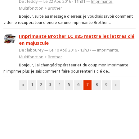
De : teddy — Le 22 Aoû 2016 - 11h31 —
Imprimante,
Multifonction
>
Brother
Bonjour, suite au message d'erreur, je voudrais savoir comment
vider le recuperateur d'encre sur une imprimante Brother ...
Imprimante Brother LC 985 mettre les lettres clé
en majuscule
De : labourey — Le 10 Aoû 2016 - 13h37 —
Imprimante,
Multifonction
>
Brother
Bonjour, j'ai changéd'opérateur et du coup mon imprimante
n'imprime plus. je sais comment faire pour renter la clé de...
«
1
2
3
4
5
6
7
8
9
»