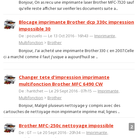
Bonjour, On as recu une imprimante laser Brother MFC-7320 sauf
qu'elle reste afficher sur verifier les documents suite a...
Blocage imprimante Brother dcp 330c impression
impossible 30
De : pozuelo — Le 13 Oct 2016 - 16h43 —
Imprimante,
Multifonction
>
Brother
Bonjour, J'ai acheté une imprimante Brother 330 c en 2007.Celle
ci a marché comme il faut j'usque a aujourd'hui.Il se ...
Changer tete d'impression imprimante
multifonction Brother MFC 6490 CW
De : haritchet — Le 29 Sept 2016 - 07h15 —
Imprimante,
Multifonction
>
Brother
Bonjour, Malgré plusieurs nettoyage y compris avec des
cartouches de nettoyage mon imprimante imprime mal, lignes ...
Brother MFC-250c nettoyage impossible
2
De : GT — Le 20 Sept 2016 - 20h34 —
Imprimante,