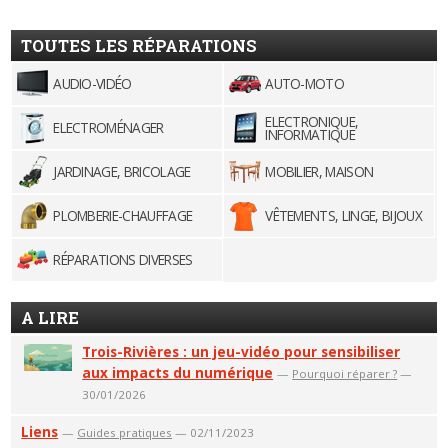
TOUTES LES RÉPARATIONS
AUDIO-VIDÉO
AUTO-MOTO
ELECTRONIQUE,
ELECTROMÉNAGER
INFORMATIQUE
JARDINAGE, BRICOLAGE
MOBILIER, MAISON
PLOMBERIE-CHAUFFAGE
VÊTEMENTS, LINGE, BIJOUX
RÉPARATIONS DIVERSES
A LIRE
Trois-Rivières : un jeu-vidéo pour sensibiliser
aux impacts du numérique
—
Pourquoi réparer ?
—
30/01/2026
Liens
—
Guides pratiques
— 02/11/2023