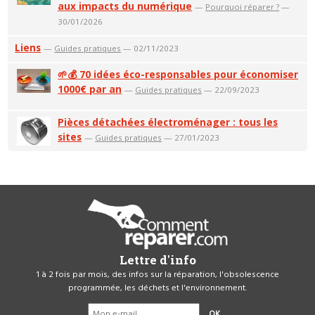
aux impacts du numérique
—
Pourquoi réparer ?
—
30/01/2026
Liens
—
Guides pratiques
— 02/11/2023
🌱💰 70 idées éco-responsables pour économiser
1000€ par an
—
Guides pratiques
— 22/09/2023
Pièces détachées électroménager : tous les
sites
—
Guides pratiques
— 27/01/2023
Lettre d'info
1 à 2 fois par mois, des infos sur la réparation, l'obsolescence
programmée, les déchets et l'environnement.
OK