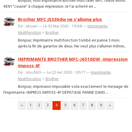
Bonjour, mon imprimante Brother multi laser MFC 7360N Mono
4EN1 "couine" à chaque impression. Je l'ai acheté en ...
Brother MFC j5330dw ne s'allume plus
De : absam — Le 03 Mai 2020 - 11h58 —
Imprimante,
Multifonction
>
Brother
Bonjour, Imprimante multifonction tombé en panne 3 mois
après la fin de garantie de deux. Ne veut plus s'allumer même...
IMPRIMANTE BROTHER MFC-J6510DW -impression
imposs 4F
De : stoufa55 — Le 22 Avr 2020 - 12h17 —
Imprimante,
Multifonction
>
Brother
Bonjour, impression impossible voila exactement le message de
l’imprimante: IMPRESS IMPOSS-4F DÉPISTAGE PANNE DANS ...
«
1
2
3
4
5
6
7
8
9
»