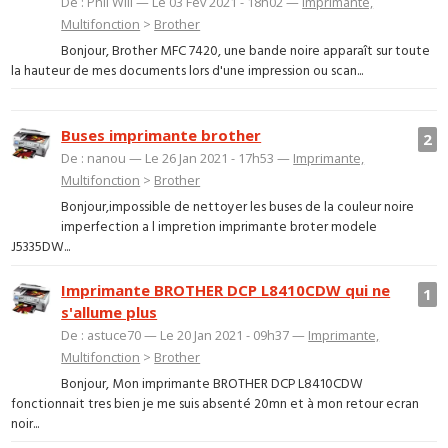
De : Phil Will — Le 03 Fév 2021 - 18h02 —
Imprimante,
Multifonction
>
Brother
Bonjour, Brother MFC 7420, une bande noire apparaît sur toute
la hauteur de mes documents lors d'une impression ou scan...
Buses imprimante brother
2
De : nanou — Le 26 Jan 2021 - 17h53 —
Imprimante,
Multifonction
>
Brother
Bonjour,impossible de nettoyer les buses de la couleur noire
imperfection a l impretion imprimante broter modele
J5335DW...
Imprimante BROTHER DCP L8410CDW qui ne
1
s'allume plus
De : astuce70 — Le 20 Jan 2021 - 09h37 —
Imprimante,
Multifonction
>
Brother
Bonjour, Mon imprimante BROTHER DCP L8410CDW
fonctionnait tres bien je me suis absenté 20mn et à mon retour ecran
noir...