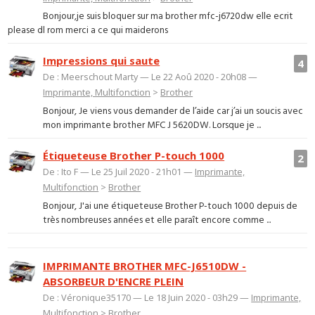
Bonjour,je suis bloquer sur ma brother mfc-j6720dw elle ecrit
please dl rom merci a ce qui maiderons
Impressions qui saute
4
De : Meerschout Marty — Le 22 Aoû 2020 - 20h08 —
Imprimante, Multifonction
>
Brother
Bonjour, Je viens vous demander de l’aide car j’ai un soucis avec
mon imprimante brother MFC J 5620DW. Lorsque je ...
Étiqueteuse Brother P-touch 1000
2
De : Ito F — Le 25 Juil 2020 - 21h01 —
Imprimante,
Multifonction
>
Brother
Bonjour, J'ai une étiqueteuse Brother P-touch 1000 depuis de
très nombreuses années et elle paraît encore comme ...
IMPRIMANTE BROTHER MFC-J6510DW -
ABSORBEUR D'ENCRE PLEIN
De : Véronique35170 — Le 18 Juin 2020 - 03h29 —
Imprimante,
Multifonction
>
Brother