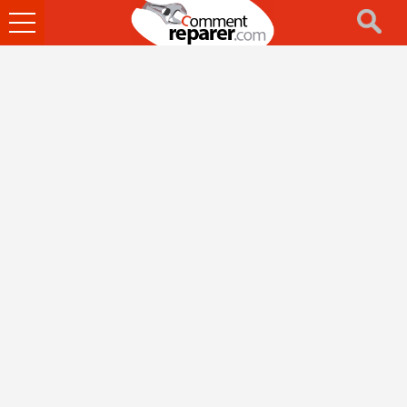
Ouvrir
le
menu