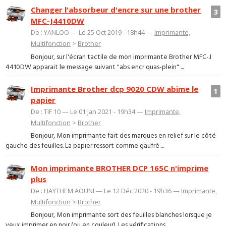
Changer l'absorbeur d'encre sur une brother
3
MFC-J4410DW
De : YANLOO — Le 25 Oct 2019 - 18h44 —
Imprimante,
Multifonction
>
Brother
Bonjour, sur l'écran tactile de mon imprimante Brother MFC-J
4410DW apparait le message suivant "abs encr quas-plein" ...
Imprimante Brother dcp 9020 CDW abime le
1
papier
De : TIF 10 — Le 01 Jan 2021 - 19h34 —
Imprimante,
Multifonction
>
Brother
Bonjour, Mon imprimante fait des marques en relief sur le côté
gauche des feuilles. La papier ressort comme gaufré ...
Mon imprimante BROTHER DCP 165C n'imprime
plus
De : HAYTHEM AOUNI — Le 12 Déc 2020 - 19h36 —
Imprimante,
Multifonction
>
Brother
Bonjour, Mon imprimante sort des feuilles blanches lorsque je
veux imprimer en noir (ou en couleur). Les vérifications ...