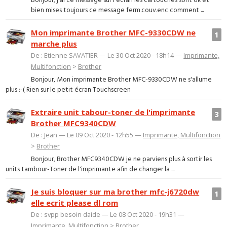
Bonjour, j'ai ce message sur l'ecran les cartouches sont ok et
bien mises toujours ce message ferm.couv.enc comment ...
Mon imprimante Brother MFC-9330CDW ne
1
marche plus
De : Etienne SAVATIER — Le 30 Oct 2020 - 18h14 —
Imprimante,
Multifonction
>
Brother
Bonjour, Mon imprimante Brother MFC-9330CDW ne s'allume
plus :-( Rien sur le petit écran Touchscreen
Extraire unit tabour-toner de l'imprimante
3
Brother MFC9340CDW
De : Jean — Le 09 Oct 2020 - 12h55 —
Imprimante, Multifonction
>
Brother
Bonjour, Brother MFC9340CDW je ne parviens plus à sortir les
units tambour-Toner de l'imprimante afin de changer la ...
Je suis bloquer sur ma brother mfc-j6720dw
1
elle ecrit please dl rom
De : svpp besoin daide — Le 08 Oct 2020 - 19h31 —
Imprimante, Multifonction
>
Brother