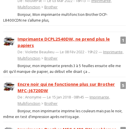
De : NouvePat — Le 03 Mar 2022 - 18h13 —
Imprimante,
Multifonction
>
Brother
Bonjour, Mon imprimante multifonction Brother DCP-
L8400CDN ne s’allume plus,
Imprimante DCPL2540DW, ne prend plus le
1
papiers
De : Violette Beaulieu — Le 08 Fév 2022 - 19h22 —
Imprimante,
Multifonction
>
Brother
Bonjour, mon imprimante prends 3 à 5 feuilles ensuite elle me
dit qu'il manque de papier, au début elle disait ça ...
Encre noir qui ne fonctionne plus sur Brother
5
MFC-J6720DW
De : Anonyme — Le 15 Jan 2018 - 08h45 —
Imprimante,
Multifonction
>
Brother
Bonjour, mon imprimante imprime les couleurs mais pas le noir,
même en test d'impression après nettoyage.