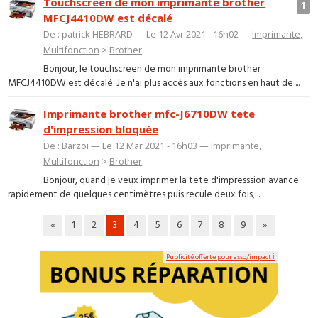
Touchscreen de mon imprimante brother
1
MFCJ4410DW est décalé
De : patrick HEBRARD — Le 12 Avr 2021 - 16h02 —
Imprimante,
Multifonction
>
Brother
Bonjour, le touchscreen de mon imprimante brother
MFCJ4410DW est décalé. Je n'ai plus accès aux fonctions en haut de ...
Imprimante brother mfc-J6710DW tete
d'impression bloquée
De : Barzoi — Le 12 Mar 2021 - 16h03 —
Imprimante,
Multifonction
>
Brother
Bonjour, quand je veux imprimer la tete d'impresssion avance
rapidement de quelques centimètres puis recule deux fois, ...
«
1
2
3
4
5
6
7
8
9
»
Publicité offerte pour asso/impact ℹ