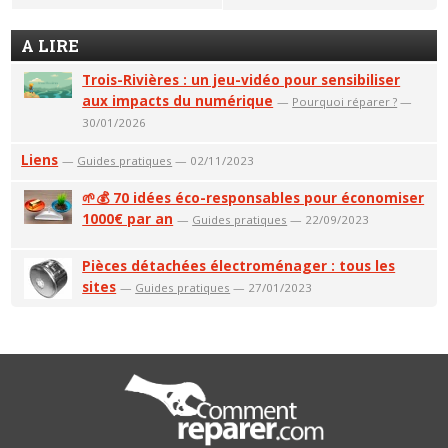
A LIRE
Trois-Rivières : un jeu-vidéo pour sensibiliser
aux impacts du numérique
—
Pourquoi réparer ?
—
30/01/2026
Liens
—
Guides pratiques
— 02/11/2023
🌱💰 70 idées éco-responsables pour économiser
1000€ par an
—
Guides pratiques
— 22/09/2023
Pièces détachées électroménager : tous les
sites
—
Guides pratiques
— 27/01/2023