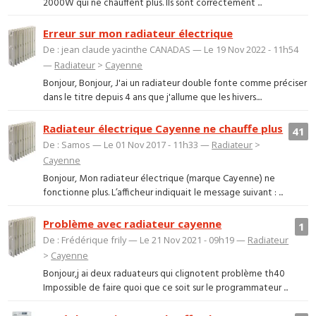
2000W qui ne chauffent plus. Ils sont correctement ...
Erreur sur mon radiateur électrique
De : jean claude yacinthe CANADAS — Le 19 Nov 2022 - 11h54
—
Radiateur
>
Cayenne
Bonjour, Bonjour, J'ai un radiateur double fonte comme préciser
dans le titre depuis 4 ans que j'allume que les hivers....
Radiateur électrique Cayenne ne chauffe plus
41
De : Samos — Le 01 Nov 2017 - 11h33 —
Radiateur
>
Cayenne
Bonjour, Mon radiateur électrique (marque Cayenne) ne
fonctionne plus. L’afficheur indiquait le message suivant : ...
Problème avec radiateur cayenne
1
De : Frédérique frily — Le 21 Nov 2021 - 09h19 —
Radiateur
>
Cayenne
Bonjour,j ai deux raduateurs qui clignotent problème th40
Impossible de faire quoi que ce soit sur le programmateur ...