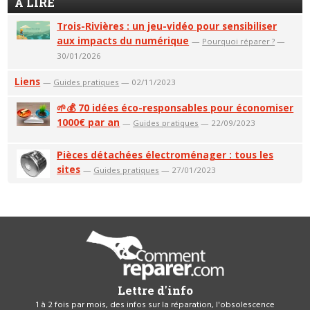
A LIRE
Trois-Rivières : un jeu-vidéo pour sensibiliser
aux impacts du numérique
—
Pourquoi réparer ?
—
30/01/2026
Liens
—
Guides pratiques
— 02/11/2023
🌱💰 70 idées éco-responsables pour économiser
1000€ par an
—
Guides pratiques
— 22/09/2023
Pièces détachées électroménager : tous les
sites
—
Guides pratiques
— 27/01/2023
Lettre d'info
1 à 2 fois par mois, des infos sur la réparation, l'obsolescence