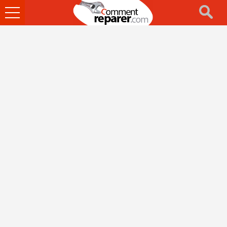
Ouvrir
le
menu