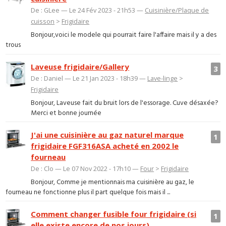
De : GLee — Le 24 Fév 2023 - 21h53 —
Cuisinière/Plaque de
cuisson
>
Frigidaire
Bonjour,voici le modele qui pourrait faire l'affaire mais il y a des
trous
Laveuse frigidaire/Gallery
3
De : Daniel — Le 21 Jan 2023 - 18h39 —
Lave-linge
>
Frigidaire
Bonjour, Laveuse fait du bruit lors de l'essorage. Cuve désaxée?
Merci et bonne journée
J'ai une cuisinière au gaz naturel marque
1
frigidaire FGF316ASA acheté en 2002 le
fourneau
De : Clo — Le 07 Nov 2022 - 17h10 —
Four
>
Frigidaire
Bonjour, Comme je mentionnais ma cuisinière au gaz, le
fourneau ne fonctionne plus il part quelque fois mais il ...
Comment changer fusible four frigidaire (si
1
elle existe encore de nos jours)