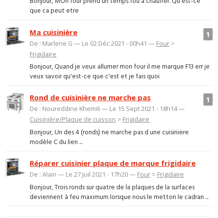
Bonjour, MOn four prend un temps fou a chauffer. Qu'est-ce
que ca peut etre
Ma cuisinière
1
De : Marlene G — Le 02 Déc 2021 - 00h41 —
Four
>
Frigidaire
Bonjour, Quand je veux allumer mon four il me marque F13 err je
veux savoir qu'est-ce que c'est et je fais quoi
Rond de cuisinière ne marche pas
1
De : Noureddine Khemili — Le 15 Sept 2021 - 18h14 —
Cuisinière/Plaque de cuisson
>
Frigidaire
Bonjour, Un des 4 (ronds) ne marche pas d une cuisiniere
modèle C du lien ...
Réparer cuisinier plaque de marque frigidaire
De : Alain — Le 27 Juil 2021 - 17h20 —
Four
>
Frigidaire
Bonjour, Trois ronds sur quatre de la plaques de la surfaces
deviennent à feu maximum lorsque nous le metton le cadran ...