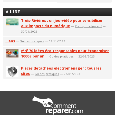
A LIRE
Trois-Rivières : un jeu-vidéo pour sensibiliser
aux impacts du numérique
—
Pourquoi réparer ?
—
30/01/2026
Liens
—
Guides pratiques
— 02/11/2023
🌱💰 70 idées éco-responsables pour économiser
1000€ par an
—
Guides pratiques
— 22/09/2023
Pièces détachées électroménager : tous les
sites
—
Guides pratiques
— 27/01/2023