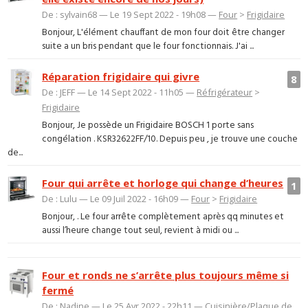
De : sylvain68 — Le 19 Sept 2022 - 19h08 —
Four
>
Frigidaire
Bonjour, L'élément chauffant de mon four doit être changer
suite a un bris pendant que le four fonctionnais. J'ai ...
Réparation frigidaire qui givre
8
De : JEFF — Le 14 Sept 2022 - 11h05 —
Réfrigérateur
>
Frigidaire
Bonjour, Je possède un Frigidaire BOSCH 1 porte sans
congélation . KSR32622FF/10. Depuis peu , je trouve une couche
de...
Four qui arrête et horloge qui change d’heures
1
De : Lulu — Le 09 Juil 2022 - 16h09 —
Four
>
Frigidaire
Bonjour, . Le four arrête complètement après qq minutes et
aussi l’heure change tout seul, revient à midi ou ...
Four et ronds ne s’arrête plus toujours même si
fermé
De : Nadine — Le 25 Avr 2022 - 22h11 —
Cuisinière/Plaque de