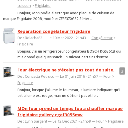
cuisson
>
Frigidaire
Bonjour, Mon poêle électrique avec plaque de cuisson de
marque Frigidaire 2008, modèle: CFEF370GS2 Série: ...
Réparation congélateur frigidaire
De : Rolacha82 — Le 10 Mar 2022 - 21h43 —
Congélateur
>
Frigidaire
Bonjour, J'ai un réfrigérateur congélateur BOSCH KGS36CB qui
m'a donné quelques soucis. En suivant certains d'entre ...
Four électrique ne s'éteint pas tout de suite.
3
De : Concetta Petrucci — Le 01 Juin 2016 - 21h57 —
Four
>
Frigidaire
Bonjour, lorsque j'allume le fourneau, la lumiere indiquant qu'il
est allumé est rouge, mais ne s'étient pas et le ...
MOn four prend un temps fou a chauffer marque
frigidaire gallery cgef3055mw
De : Lynn Sargent — Le 12 Déc 2021 - 21h59 —
Four
>
Frigidaire