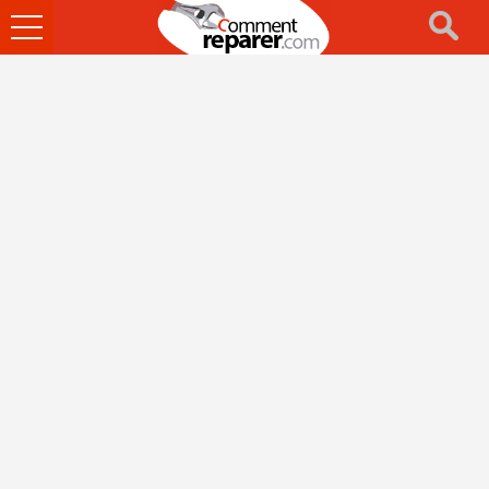
Ouvrir
le
menu