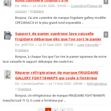
Rond cuisinière toujours à HI
1
De : Méo — Le 20 Déc 2020 - 01h36 —
Cuisinière/Plaque de
cuisson
>
Frigidaire
Bonjour, J’ai une cuisinière de marque Frigidaire gallery modèle
CPES389AC4 et le plus grand rond expansible ...
Support de panier supérieur lave vaisselle
1
Frigidaire débarque dès que l'on sort le panier
De : jm97150 — Le 25 Sept 2020 - 02h08 —
Lave-Vaisselle
>
Frigidaire
Bonjour, à chaque fois que l'on tire le panier superieur de notre
lave vaisselle le support débarque des roulettes .
Réparer réfrigérateur de marque FRIGIDAIRE
GALLERY FGHT1846KP5 qui coule à l’intérieur
De : CaroleGauthier — Le 17 Aoû 2020 - 20h46 —
Réfrigérateur
>
Frigidaire
Bonjour, Un réfrigérateur de marque FRIGIDAIRE FGHT1846KP5
manufacturé 11-12. il coule a l’intérieur par ...