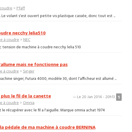
 coudre
>
Pfaff
e volant s'est ouvert petite vis plastique cassée, donc tout est ...
udre necchy lelia510
e à coudre
>
NEC
oc tension de machine à coudre necchy lelia 510
'allume mais ne fonctionne pas
e à coudre
>
Singer
chine singer, Futura 4000, modèle 30, dont l'afficheur est allumé ...
lus le fil de la canette
1
— Le 20 Jan 2014 - 20h13
e à coudre
>
Omnia
le récupérer avec le fil a l'aiguille. Marque omnia achat 1974
la pédale de ma machine à coudre BERNINA