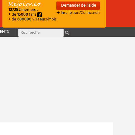
Demander de l'aide
127282
membres
➜ Inscription/Connexion
+ de
15000
fans
+ de
600000
visiteurs/mois
ENTS