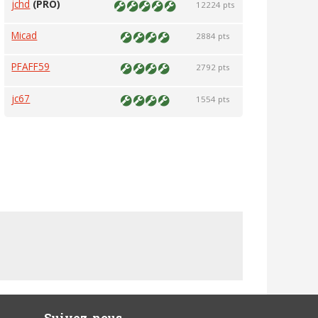
jchd
(PRO)
12224 pts
Micad
2884 pts
PFAFF59
2792 pts
jc67
1554 pts
Suivez-nous