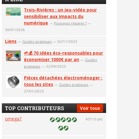
Trois-Rivières : un jeu-vidéo pour
sensibiliser aux impacts du
numérique
—
Pourquoi réparer ?
—
30/01/2026
Liens
—
Guides pratiques
— 02/11/2023
🌱💰 70 idées éco-responsables pour
économiser 1000€ par an
—
Guides
pratiques
— 22/09/2023
Pièces détachées électroménager :
tous les sites
—
Guides pratiques
—
27/01/2023
TOP CONTRIBUTEURS
Voir tous
omega7
43110 pts