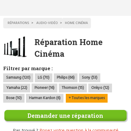
RÉPARATIONS
AUDIO-VIDÉO
HOME CINÉMA
Réparation Home
Cinéma
Filtrer par marque :
Samsung (120)
LG (70)
Philips (66)
Sony (53)
Yamaha (22)
Pioneer (16)
Thomson (15)
Onkyo (12)
Bose (10)
Harman Kardon (6)
+ Toutes les marques
Demander une réparation
Pas trouvé ?
Posez votre question à la communauté