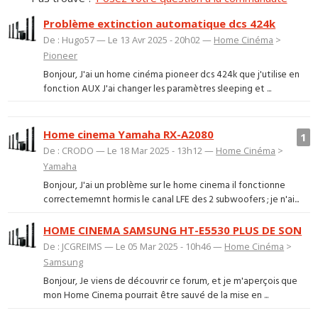
Problème extinction automatique dcs 424k
De : Hugo57 — Le 13 Avr 2025 - 20h02 —
Home Cinéma
>
Pioneer
Bonjour, J'ai un home cinéma pioneer dcs 424k que j'utilise en
fonction AUX J'ai changer les paramètres sleeping et ...
Home cinema Yamaha RX-A2080
1
De : CRODO — Le 18 Mar 2025 - 13h12 —
Home Cinéma
>
Yamaha
Bonjour, J'ai un problème sur le home cinema il fonctionne
correctememnt hormis le canal LFE des 2 subwoofers ; je n'ai...
HOME CINEMA SAMSUNG HT-E5530 PLUS DE SON
De : JCGREIMS — Le 05 Mar 2025 - 10h46 —
Home Cinéma
>
Samsung
Bonjour, Je viens de découvrir ce forum, et je m'aperçois que
mon Home Cinema pourrait être sauvé de la mise en ...