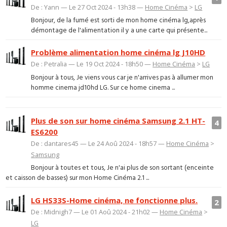
De : Yann — Le 27 Oct 2024 - 13h38 —
Home Cinéma
>
LG
Bonjour, de la fumé est sorti de mon home cinéma lg,après
démontage de l'alimentation il y a une carte qui présente...
Problème alimentation home cinéma lg J10HD
De : Petralia — Le 19 Oct 2024 - 18h50 —
Home Cinéma
>
LG
Bonjour à tous, Je viens vous car je n'arrives pas à allumer mon
homme cinema jd10hd LG. Sur ce home cinema ...
Plus de son sur home cinéma Samsung 2.1 HT-
4
ES6200
De : dantares45 — Le 24 Aoû 2024 - 18h57 —
Home Cinéma
>
Samsung
Bonjour à toutes et tous, Je n'ai plus de son sortant (enceinte
et caisson de basses) sur mon Home Cinéma 2.1 ...
LG HS33S-Home cinéma, ne fonctionne plus.
2
De : Midnigh7 — Le 01 Aoû 2024 - 21h02 —
Home Cinéma
>
LG