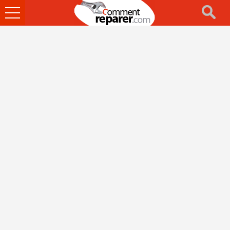
Ouvrir
le
menu