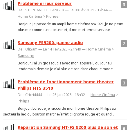
Problème erreur serveur
3
De : STEPHANE BELLANGER — Le 08 Fév 2025 - 17h44 —
Home Cinéma
>
Pioneer
Bonjour, je possède un ampli home cinéma vsx 921 ,je ne peux
plus me connecter a internet, il me met erreur serveur
Samsung FS9200, panne audio
2
De : OliSam — Le 14 Fév 2025 - 21h49 —
Home Cinéma
>
Samsung
Bonjour, j’ai un gros soucis avec mon appareil, du jour au
lendemain demain je n’ai plus de son dans chaque mode. ...
Problème de fonctionnement home theater
3
Philips HTS 3510
De : Cricri4444 — Le 25 Jan 2025 - 18h32 —
Home Cinéma
>
Philips
Bonjour, Lorsque je raccorde mon home theater Philips au
secteur la led du bouton marche/arrêt clignote rouge et quand ...
Réparation Samung HT-FS 9200 plus de son et
6