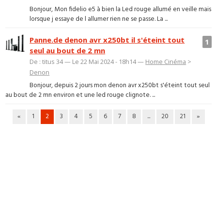
Bonjour, Mon fidelio e5 à bien la Led rouge allumé en veille mais
lorsque j essaye de l allumer rien ne se passe. La ...
Panne.de denon avr x250bt il s'éteint tout
1
seul au bout de 2 mn
De : titus 34 — Le 22 Mai 2024 - 18h14 —
Home Cinéma
>
Denon
Bonjour, depuis 2 jours mon denon avr x250bt s'éteint tout seul
au bout de 2 mn environ et une led rouge clignote. ...
«
1
2
3
4
5
6
7
8
...
20
21
»