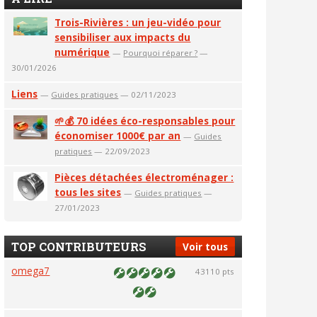
Trois-Rivières : un jeu-vidéo pour
sensibiliser aux impacts du
numérique
—
Pourquoi réparer ?
—
30/01/2026
Liens
—
Guides pratiques
— 02/11/2023
🌱💰 70 idées éco-responsables pour
économiser 1000€ par an
—
Guides
pratiques
— 22/09/2023
Pièces détachées électroménager :
tous les sites
—
Guides pratiques
—
27/01/2023
TOP CONTRIBUTEURS
Voir tous
omega7
43110 pts