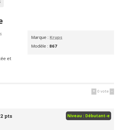
S
e
46
Marque :
Krups
Modèle :
867
tée et
+
0
vote
-
2 pts
Niveau : Débutant-e