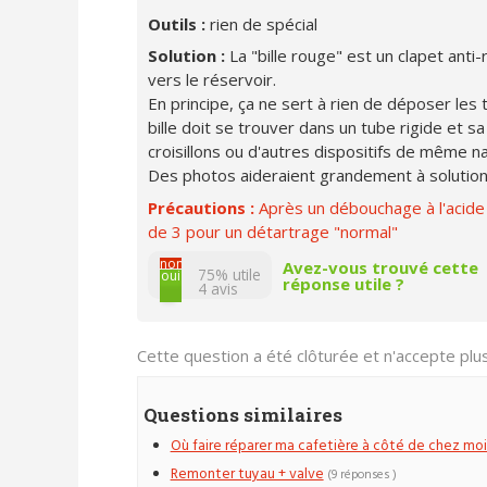
Outils :
rien de spécial
Solution :
La "bille rouge" est un clapet anti
vers le réservoir.
En principe, ça ne sert à rien de déposer les 
bille doit se trouver dans un tube rigide et s
croisillons ou d'autres dispositifs de même na
Des photos aideraient grandement à solution
Précautions :
Après un débouchage à l'acide 
de 3 pour un détartrage "normal"
non
Avez-vous trouvé cette
75% utile
oui
réponse utile ?
4
avis
Cette question a été clôturée et n'accepte pl
Questions similaires
Où faire réparer ma cafetière à côté de chez moi
Remonter tuyau + valve
(9 réponses )