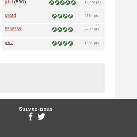
jchd
(PRO)
12224 pts
Micad
2884 pts
PFAFF59
2792 pts
jc67
1554 pts
Suivez-nous