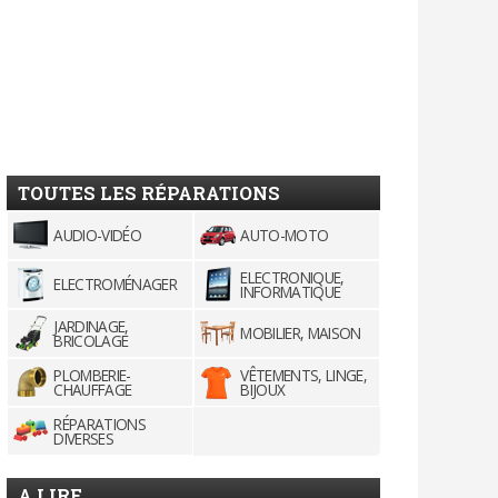
TOUTES LES RÉPARATIONS
AUDIO-VIDÉO
AUTO-MOTO
ELECTRONIQUE,
ELECTROMÉNAGER
INFORMATIQUE
JARDINAGE,
MOBILIER, MAISON
BRICOLAGE
PLOMBERIE-
VÊTEMENTS, LINGE,
CHAUFFAGE
BIJOUX
RÉPARATIONS
DIVERSES
A LIRE