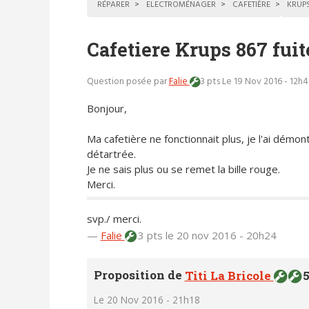
RÉPARER
ELECTROMÉNAGER
CAFETIÈRE
KRUP
Cafetiere Krups 867 fuit
Question posée par
Falie
3 pts
Le 19 Nov 2016 - 12h
Bonjour,
Ma cafetière ne fonctionnait plus, je l'ai démon
détartrée.
Je ne sais plus ou se remet la bille rouge.
Merci.
svp./ merci.
—
Falie
3 pts
le 20 nov 2016 - 20h24
Proposition de
Titi La Bricole
5
Le 20 Nov 2016 - 21h18