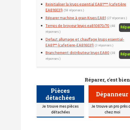
Reinitialiser la krups essential EA81*** (cafetière
EA816031)
(58 réponses )
Réparer machine à grain Krups EA81
(27 réponses )
Temps de broyeur krups ea810870/70
(48
Répa
réponses )
Defaut allumage et chauffage krups essential-
EA81** (cafetiere-EA816031)
(3 réponses )
Branchement distributeur krups EA80
(38
Répa
réponses )
Réparer, c'est bien
Pièces
Dépanneur
détachées
Je trouve mes pièces
Je trouve un pro près 
détachées
chez moi