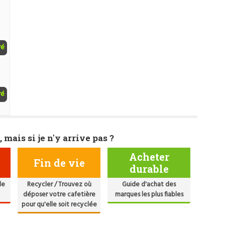
ré
ré
, mais si je n'y arrive pas ?
Acheter
Fin de vie
durable
de
Recycler / Trouvez où
Guide d'achat des
déposer votre cafetière
marques les plus fiables
pour qu'elle soit recyclée