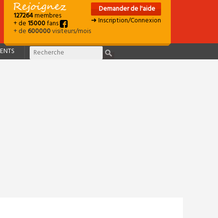
Demander de l'aide
127264
membres
➜ Inscription/Connexion
+ de
15000
fans
+ de
600000
visiteurs/mois
ENTS