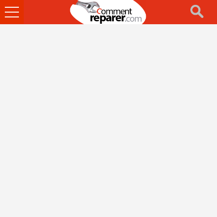
Ouvrir
le
menu