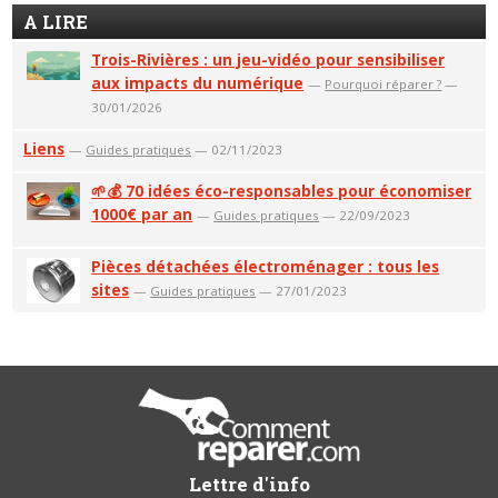
A LIRE
Trois-Rivières : un jeu-vidéo pour sensibiliser
aux impacts du numérique
—
Pourquoi réparer ?
—
30/01/2026
Liens
—
Guides pratiques
— 02/11/2023
🌱💰 70 idées éco-responsables pour économiser
1000€ par an
—
Guides pratiques
— 22/09/2023
Pièces détachées électroménager : tous les
sites
—
Guides pratiques
— 27/01/2023
Lettre d'info