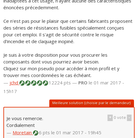
inadaptées à cet usage, n'ayant aucune des caractéristiques
énoncées précedemment.
Ce n'est pas pour le plaisir que certains fabricants proposent
des séries de résistances fusibles spécialement conçues
pour cet emploi. Il s'agit de sécurité contre le risque
d'incendie et de claquage inopiné.
Je suis à votre disposition pour vous procurer les
composants dont vous pourriez avoir besoin.
Cliquez sur mon pseudo pour accéder à mon profil et y
trouver mes coordonnées le cas échéant.
—
jchd
12224 pts —
PRO
le 01 mar 2017 -
15h17
Meilleure solution (choisie par le demandeur)
+
0
vote
-
Je vous remercie.
Cordialement
—
Moretain
6 pts
le 01 mar 2017 - 19h45