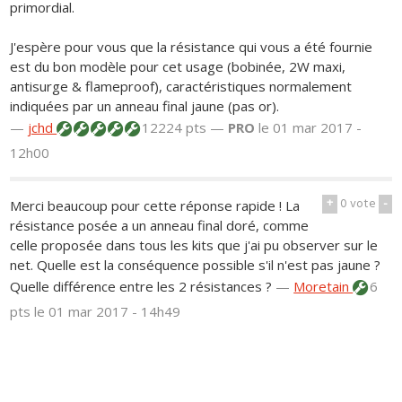
primordial.
J'espère pour vous que la résistance qui vous a été fournie
est du bon modèle pour cet usage (bobinée, 2W maxi,
antisurge & flameproof), caractéristiques normalement
indiquées par un anneau final jaune (pas or).
—
jchd
12224 pts —
PRO
le 01 mar 2017 -
12h00
+
0
vote
-
Merci beaucoup pour cette réponse rapide ! La
résistance posée a un anneau final doré, comme
celle proposée dans tous les kits que j'ai pu observer sur le
net. Quelle est la conséquence possible s'il n'est pas jaune ?
Quelle différence entre les 2 résistances ?
—
Moretain
6
pts
le 01 mar 2017 - 14h49