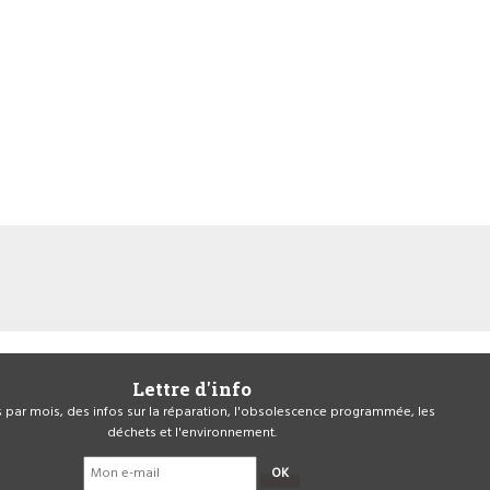
Lettre d'info
is par mois, des infos sur la réparation, l'obsolescence programmée, les
déchets et l'environnement.
OK