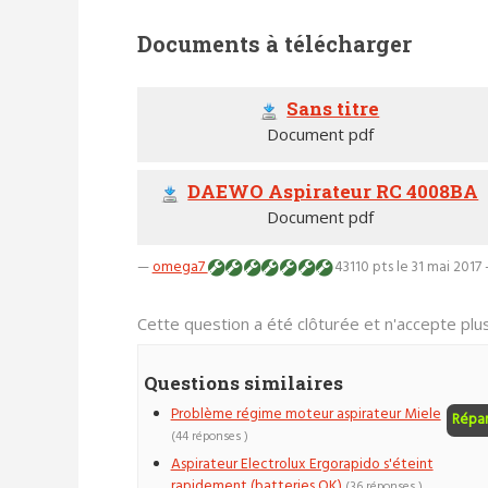
Documents à télécharger
Sans titre
Document pdf
DAEWO Aspirateur RC 4008BA
Document pdf
—
omega7
43110 pts
le 31 mai 2017 
Cette question a été clôturée et n'accepte pl
Questions similaires
Problème régime moteur aspirateur Miele
Répa
(44 réponses )
Aspirateur Electrolux Ergorapido s'éteint
rapidement (batteries OK)
(36 réponses )