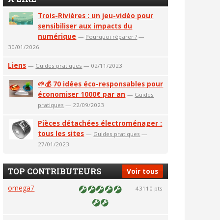
Trois-Rivières : un jeu-vidéo pour
sensibiliser aux impacts du
numérique
—
Pourquoi réparer ?
—
30/01/2026
Liens
—
Guides pratiques
— 02/11/2023
🌱💰 70 idées éco-responsables pour
économiser 1000€ par an
—
Guides
pratiques
— 22/09/2023
Pièces détachées électroménager :
tous les sites
—
Guides pratiques
—
27/01/2023
TOP CONTRIBUTEURS
Voir tous
omega7
43110 pts