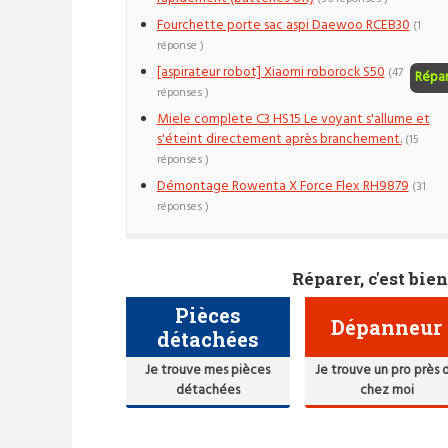
Fourchette porte sac aspi Daewoo RCEB30
(1
réponse )
[aspirateur robot] Xiaomi roborock S50
(47
Répa
réponses )
Miele complete C3 HS15 Le voyant s'allume et
s'éteint directement après branchement.
(15
réponses )
Démontage Rowenta X Force Flex RH9879
(31
réponses )
Réparer, c'est bien
Pièces
Dépanneur
détachées
Je trouve mes pièces
Je trouve un pro près 
détachées
chez moi