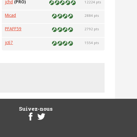
jchd
(PRO)
12224 pts
Micad
2884 pts
PFAFF59
2792 pts
jc67
1554 pts
Suivez-nous