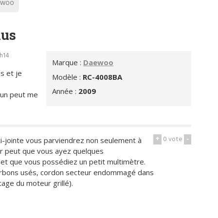
EWOO
lus
9h14
Marque :
Daewoo
s et je
Modèle :
RC-4008BA
Année :
2009
'un peut me
+
0
vote
-
ci-jointe vous parviendrez non seulement à
our peut que vous ayez quelques
 et que vous possédiez un petit multimètre.
harbons usés, cordon secteur endommagé dans
tage du moteur grillé).