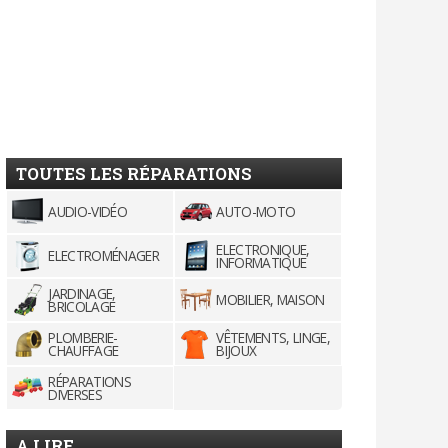
TOUTES LES RÉPARATIONS
AUDIO-VIDÉO
AUTO-MOTO
ELECTRONIQUE,
ELECTROMÉNAGER
INFORMATIQUE
JARDINAGE,
MOBILIER, MAISON
BRICOLAGE
PLOMBERIE-
VÊTEMENTS, LINGE,
CHAUFFAGE
BIJOUX
RÉPARATIONS
DIVERSES
A LIRE