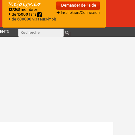
Demander de l'aide
127263
membres
➜ Inscription/Connexion
+ de
15000
fans
+ de
600000
visiteurs/mois
ENTS