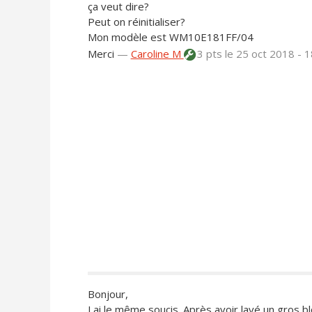
ça veut dire?
Peut on réinitialiser?
Mon modèle est WM10E181FF/04
Merci
—
Caroline M
3 pts
le 25 oct 2018 - 
Bonjour,
J ai le même soucis. Après avoir lavé un gros bl