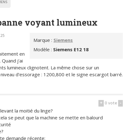
MENS
 panne voyant lumineux
h25
Marque :
Siemens
Modèle :
Siemens E12 18
bitement en
 Quand j'ai
ts lumineux clignotent. La même chose sur un
niveau d'essorage : 1200,800 et le signe escargot barré.
+
0
vote
-
evant la moitié du linge?
 cela se peut que la machine se mette en balourd
curité
e?
tte demande récente: