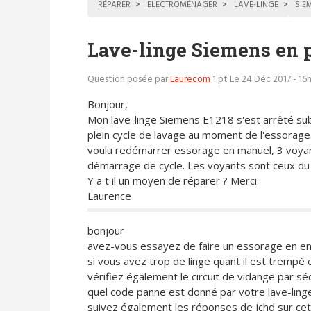
RÉPARER
ELECTROMÉNAGER
LAVE-LINGE
SIE
Lave-linge Siemens en
Question posée par
Laurecom
1 pt
Le 24 Déc 2017 - 16
Bonjour,
Mon lave-linge Siemens E1218 s'est arrêté su
plein cycle de lavage au moment de l'essorage.
voulu redémarrer essorage en manuel, 3 voyan
démarrage de cycle. Les voyants sont ceux du 
Y a t il un moyen de réparer ? Merci
Laurence
bonjour
avez-vous essayez de faire un essorage en enl
si vous avez trop de linge quant il est trempé
vérifiez également le circuit de vidange par sé
quel code panne est donné par votre lave-ling
suivez également les réponses de jchd sur ce