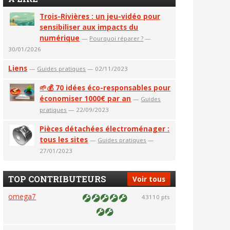
Trois-Rivières : un jeu-vidéo pour
sensibiliser aux impacts du
numérique
—
Pourquoi réparer ?
—
30/01/2026
Liens
—
Guides pratiques
— 02/11/2023
🌱💰 70 idées éco-responsables pour
économiser 1000€ par an
—
Guides
pratiques
— 22/09/2023
Pièces détachées électroménager :
tous les sites
—
Guides pratiques
—
27/01/2023
TOP CONTRIBUTEURS
Voir tous
omega7
43110 pts