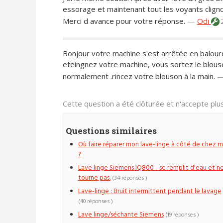
essorage et maintenant tout les voyants cligno
Merci d avance pour votre réponse.
—
Odi
2
Bonjour votre machine s'est arrêtée en balourd
eteingnez votre machine, vous sortez le blouso
normalement .rincez votre blouson à la main.
Cette question a été clôturée et n'accepte pl
Questions similaires
Où faire réparer mon lave-linge à côté de chez m
?
Lave linge Siemens IQ800 - se remplit d'eau et n
tourne pas.
(34 réponses )
Lave-linge : Bruit intermittent pendant le lavage
(40 réponses )
Lave linge/séchante Siemens
(19 réponses )