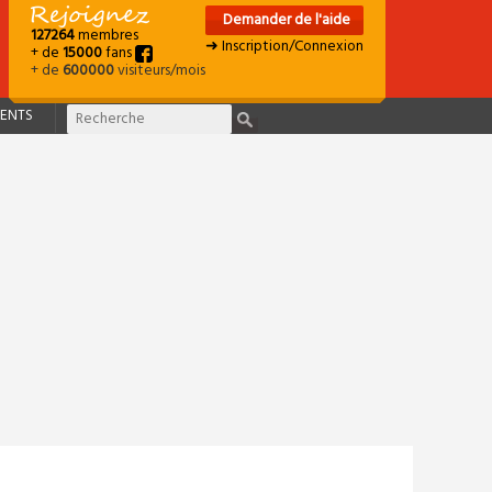
Demander de l'aide
127264
membres
➜ Inscription/Connexion
+ de
15000
fans
+ de
600000
visiteurs/mois
ENTS