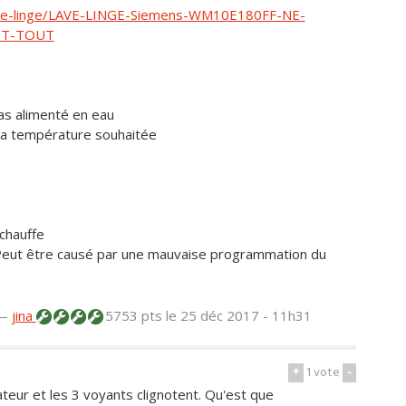
ve-linge/LAVE-LINGE-Siemens-WM10E180FF-NE-
ST-TOUT
pas alimenté en eau
 la température souhaitée
chauffe
eut être causé par une mauvaise programmation du
—
jina
5753 pts
le 25 déc 2017 - 11h31
+
1
vote
-
teur et les 3 voyants clignotent. Qu'est que