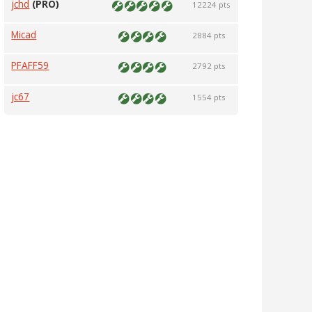
jchd
(PRO)
12224 pts
Micad
2884 pts
PFAFF59
2792 pts
jc67
1554 pts