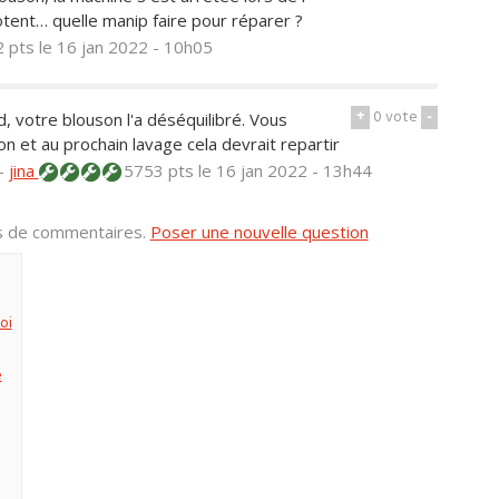
tent… quelle manip faire pour réparer ?
 pts
le 16 jan 2022 - 10h05
+
0
vote
-
, votre blouson l'a déséquilibré. Vous
n et au prochain lavage cela devrait repartir
—
jina
5753 pts
le 16 jan 2022 - 13h44
us de commentaires.
Poser une nouvelle question
oi
e