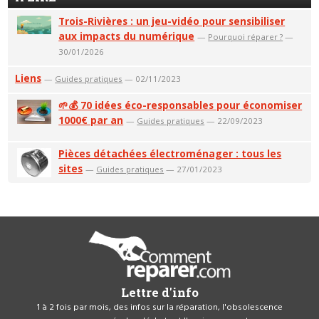
Trois-Rivières : un jeu-vidéo pour sensibiliser
aux impacts du numérique
—
Pourquoi réparer ?
—
30/01/2026
Liens
—
Guides pratiques
— 02/11/2023
🌱💰 70 idées éco-responsables pour économiser
1000€ par an
—
Guides pratiques
— 22/09/2023
Pièces détachées électroménager : tous les
sites
—
Guides pratiques
— 27/01/2023
Lettre d'info
1 à 2 fois par mois, des infos sur la réparation, l'obsolescence