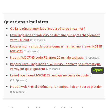
Questions similaires
Où faire réparer mon lave-linge à côté de chez moi ?
Lave linge indesit iwdc7145 ne demarre plus après changement
verrou hublot
(19 réponses )
Réparer mon verrou de porte demain ma machine à laver INDESIT
IWC 7125
(11 réponses )
Indesit IWDC7145 code F13 apres 20 min de sechage
(8 réponses )
Réparer Lave-Linge Indesit IWDC7145 - démarrage automatique
et voyant qui clignotent
(7 réponses )
Réparé
Lave-linge Indesit IWC6125S : eau qui ne cesse de couler
(22 réponses )
Indesit iwdc7145 Elle démarre, le tambour fait un tour et plus rien.
(5 réponses )