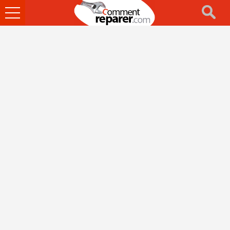
Ouvrir
le
menu