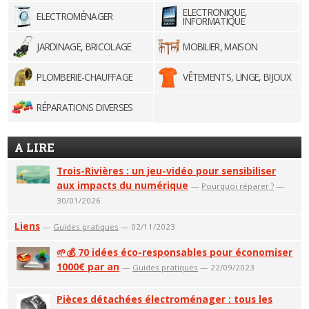
ELECTRONIQUE,
ELECTROMÉNAGER
INFORMATIQUE
JARDINAGE, BRICOLAGE
MOBILIER, MAISON
PLOMBERIE-CHAUFFAGE
VÊTEMENTS, LINGE, BIJOUX
RÉPARATIONS DIVERSES
A LIRE
Trois-Rivières : un jeu-vidéo pour sensibiliser
aux impacts du numérique
—
Pourquoi réparer ?
—
30/01/2026
Liens
—
Guides pratiques
— 02/11/2023
🌱💰 70 idées éco-responsables pour économiser
1000€ par an
—
Guides pratiques
— 22/09/2023
Pièces détachées électroménager : tous les