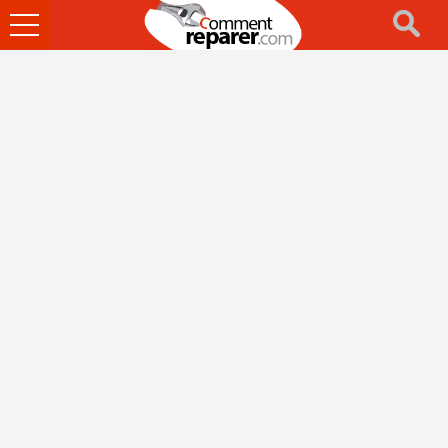
Ouvrir
le
menu