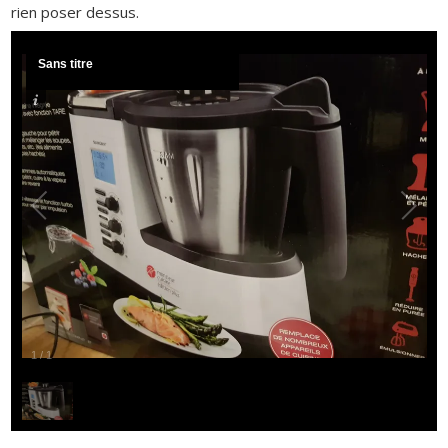
rien poser dessus.
Sans titre
1
/
1