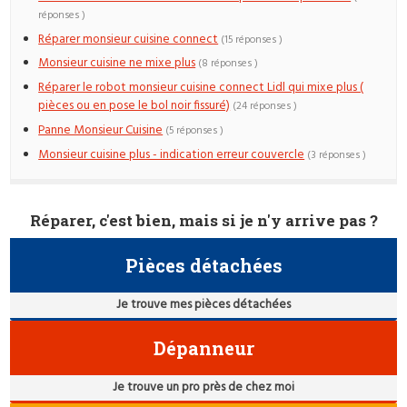
réponses )
Réparer monsieur cuisine connect
(15 réponses )
Monsieur cuisine ne mixe plus
(8 réponses )
Réparer le robot monsieur cuisine connect Lidl qui mixe plus (
pièces ou en pose le bol noir fissuré)
(24 réponses )
Panne Monsieur Cuisine
(5 réponses )
Monsieur cuisine plus - indication erreur couvercle
(3 réponses )
Réparer, c'est bien, mais si je n'y arrive pas ?
Pièces détachées
Je trouve mes pièces détachées
Dépanneur
Je trouve un pro près de chez moi