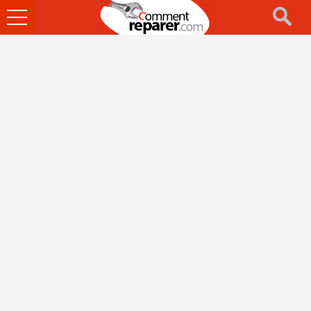
Ouvrir
le
menu