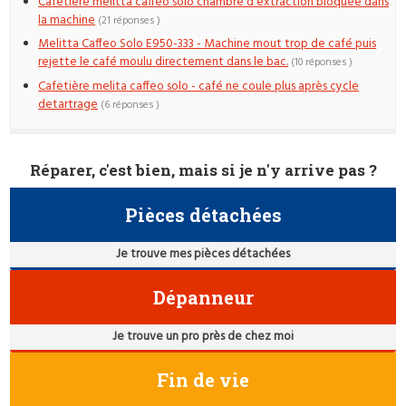
Cafetière melitta cafféo solo chambre d'extraction bloquée dans
la machine
(21 réponses )
Melitta Caffeo Solo E950-333 - Machine mout trop de café puis
rejette le café moulu directement dans le bac.
(10 réponses )
Cafetière melita caffeo solo - café ne coule plus après cycle
detartrage
(6 réponses )
Réparer, c'est bien, mais si je n'y arrive pas ?
Pièces détachées
Je trouve mes pièces détachées
Dépanneur
Je trouve un pro près de chez moi
Fin de vie