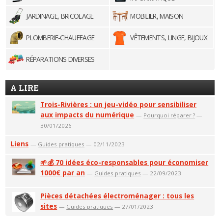
JARDINAGE, BRICOLAGE
MOBILIER, MAISON
PLOMBERIE-CHAUFFAGE
VÊTEMENTS, LINGE, BIJOUX
RÉPARATIONS DIVERSES
A LIRE
Trois-Rivières : un jeu-vidéo pour sensibiliser
aux impacts du numérique
—
Pourquoi réparer ?
—
30/01/2026
Liens
—
Guides pratiques
— 02/11/2023
🌱💰 70 idées éco-responsables pour économiser
1000€ par an
—
Guides pratiques
— 22/09/2023
Pièces détachées électroménager : tous les
sites
—
Guides pratiques
— 27/01/2023