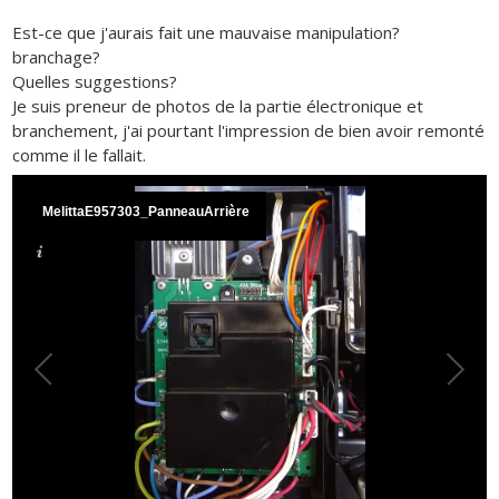
Est-ce que j'aurais fait une mauvaise manipulation?
branchage?
Quelles suggestions?
Je suis preneur de photos de la partie électronique et
branchement, j'ai pourtant l'impression de bien avoir remonté
comme il le fallait.
MelittaE957303_PanneauArrière