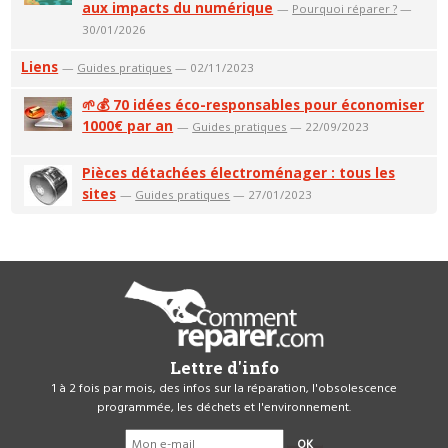
aux impacts du numérique
—
Pourquoi réparer ?
—
30/01/2026
Liens
—
Guides pratiques
— 02/11/2023
🌱💰 70 idées éco-responsables pour économiser
1000€ par an
—
Guides pratiques
— 22/09/2023
Pièces détachées électroménager : tous les
sites
—
Guides pratiques
— 27/01/2023
Lettre d'info
1 à 2 fois par mois, des infos sur la réparation, l'obsolescence
programmée, les déchets et l'environnement.
OK