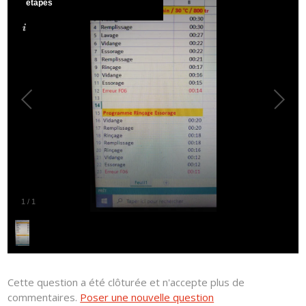
étapes
1
/
1
Cette question a été clôturée et n'accepte plus de
commentaires.
Poser une nouvelle question