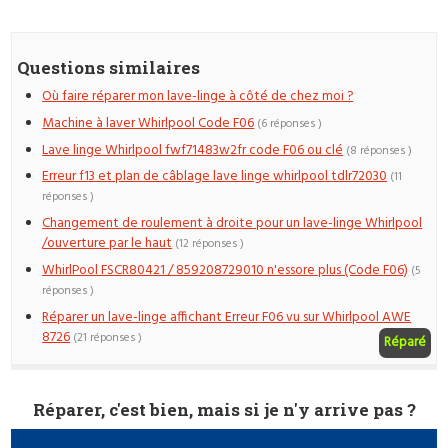
Questions similaires
Où faire réparer mon lave-linge à côté de chez moi ?
Machine à laver Whirlpool Code F06
(6 réponses )
Lave linge Whirlpool fwf71483w2fr code F06 ou clé
(8 réponses )
Erreur f13 et plan de câblage lave linge whirlpool tdlr72030
(11
réponses )
Changement de roulement à droite pour un lave-linge Whirlpool
/ouverture par le haut
(12 réponses )
WhirlPool FSCR80421 / 859208729010 n'essore plus (Code F06)
(5
réponses )
Réparer un lave-linge affichant Erreur F06 vu sur Whirlpool AWE
8726
(21 réponses )
Réparé
Réparer, c'est bien, mais si je n'y arrive pas ?