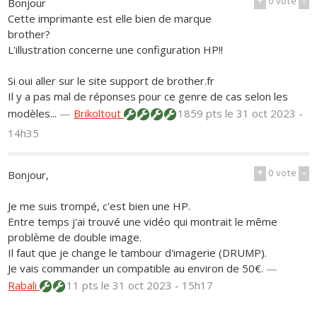
+
0
vote
-
Bonjour
Cette imprimante est elle bien de marque
brother?
L'illustration concerne une configuration HP!!
Si oui aller sur le site support de brother.fr
Il y a pas mal de réponses pour ce genre de cas selon les
modèles...
—
Brikoltout
1859 pts
le 31 oct 2023 -
14h35
+
0
vote
-
Bonjour,
Je me suis trompé, c'est bien une HP.
Entre temps j'ai trouvé une vidéo qui montrait le même
problème de double image.
Il faut que je change le tambour d'imagerie (DRUMP).
Je vais commander un compatible au environ de 50€.
—
Rabali
11 pts
le 31 oct 2023 - 15h17