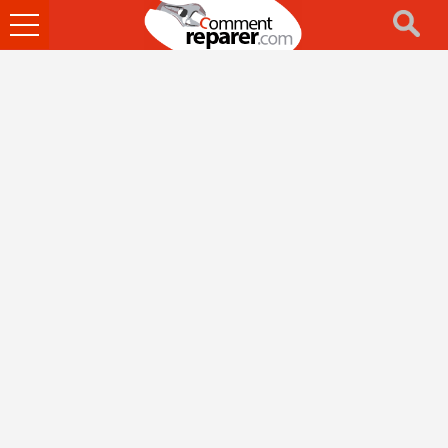
Ouvrir
le
menu