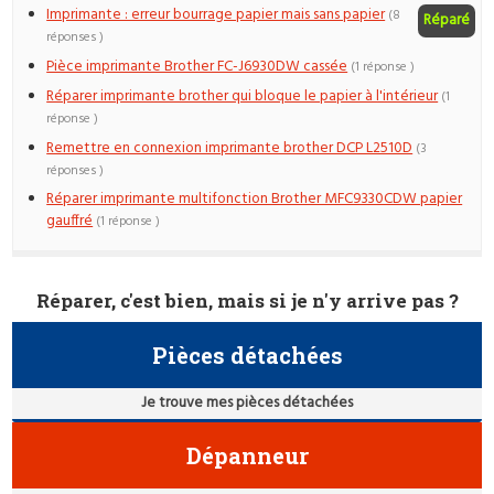
Imprimante : erreur bourrage papier mais sans papier
(8
Réparé
réponses )
Pièce imprimante Brother FC-J6930DW cassée
(1 réponse )
Réparer imprimante brother qui bloque le papier à l'intérieur
(1
réponse )
Remettre en connexion imprimante brother DCP L2510D
(3
réponses )
Réparer imprimante multifonction Brother MFC9330CDW papier
gauffré
(1 réponse )
Réparer, c'est bien, mais si je n'y arrive pas ?
Pièces détachées
Je trouve mes pièces détachées
Dépanneur