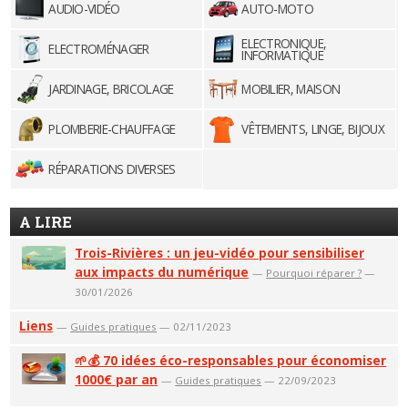
AUDIO-VIDÉO
AUTO-MOTO
ELECTRONIQUE,
ELECTROMÉNAGER
INFORMATIQUE
JARDINAGE, BRICOLAGE
MOBILIER, MAISON
PLOMBERIE-CHAUFFAGE
VÊTEMENTS, LINGE, BIJOUX
RÉPARATIONS DIVERSES
A LIRE
Trois-Rivières : un jeu-vidéo pour sensibiliser
aux impacts du numérique
—
Pourquoi réparer ?
—
30/01/2026
Liens
—
Guides pratiques
— 02/11/2023
🌱💰 70 idées éco-responsables pour économiser
1000€ par an
—
Guides pratiques
— 22/09/2023