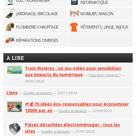
ELECTROMÉNAGER
INFORMATIQUE
JARDINAGE, BRICOLAGE
MOBILIER, MAISON
PLOMBERIE-CHAUFFAGE
VÊTEMENTS, LINGE, BIJOUX
RÉPARATIONS DIVERSES
A LIRE
Trois-Rivières : un jeu-vidéo pour sensibiliser
aux impacts du numérique
—
Pourquoi réparer ?
—
30/01/2026
Liens
—
Guides pratiques
— 02/11/2023
🌱💰 70 idées éco-responsables pour économiser
1000€ par an
—
Guides pratiques
— 22/09/2023
Pièces détachées électroménager : tous les
sites
—
Guides pratiques
— 27/01/2023