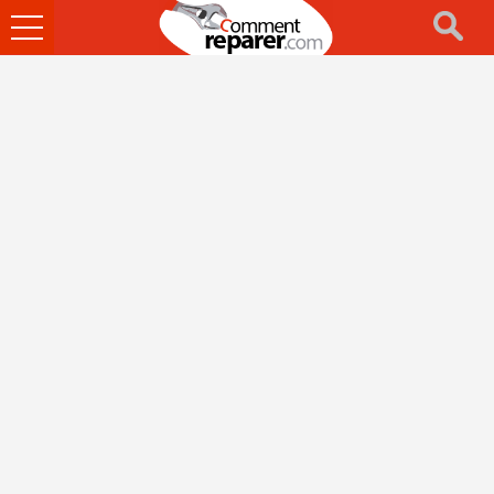
Ouvrir
le
menu