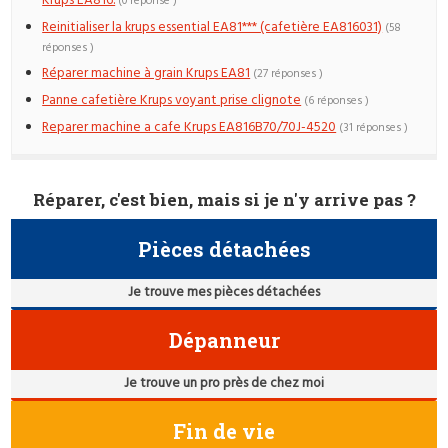
Krups EA816.
(0 réponse )
Reinitialiser la krups essential EA81*** (cafetière EA816031)
(58
réponses )
Réparer machine à grain Krups EA81
(27 réponses )
Panne cafetière Krups voyant prise clignote
(6 réponses )
Reparer machine a cafe Krups EA816B70/70J-4520
(31 réponses )
Réparer, c'est bien, mais si je n'y arrive pas ?
Pièces détachées
Je trouve mes pièces détachées
Dépanneur
Je trouve un pro près de chez moi
Fin de vie