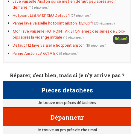
Lave vaisselle Ariston qui se met en défaut peu après avoir
démarré
(46 réponses )
Hotpoint LSB7M121XEU Defaut 1
(27 réponses )
Panne lave vaisselle hotpoint ariston lfs216ixfr
(30 réponses )
Mon lave vaisselle HOTPOINT ARISTON émet des séries de 3 bip-
bips après la vidange initiale
(16 réponses )
Réparé
Defaut f12 lave vaisselle hotpoint ariston
(18 réponses )
Panne Ariston LV 661 A BK
(8 réponses )
Réparer, c'est bien, mais si je n'y arrive pas ?
Pièces détachées
Je trouve mes pièces détachées
Dépanneur
Je trouve un pro près de chez moi