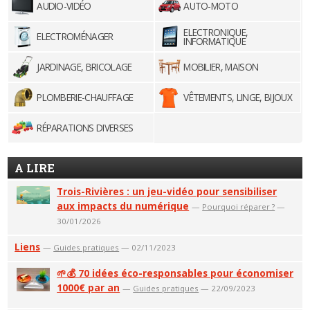
AUDIO-VIDÉO
AUTO-MOTO
ELECTRONIQUE,
ELECTROMÉNAGER
INFORMATIQUE
JARDINAGE, BRICOLAGE
MOBILIER, MAISON
PLOMBERIE-CHAUFFAGE
VÊTEMENTS, LINGE, BIJOUX
RÉPARATIONS DIVERSES
A LIRE
Trois-Rivières : un jeu-vidéo pour sensibiliser
aux impacts du numérique
—
Pourquoi réparer ?
—
30/01/2026
Liens
—
Guides pratiques
— 02/11/2023
🌱💰 70 idées éco-responsables pour économiser
1000€ par an
—
Guides pratiques
— 22/09/2023