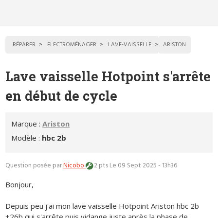
RÉPARER
ELECTROMÉNAGER
LAVE-VAISSELLE
ARISTON
Lave vaisselle Hotpoint s'arrête
en début de cycle
Marque :
Ariston
Modèle :
hbc 2b
Question posée par
Nicobo
2 pts
Le 09 Sept 2025 - 13h36
Bonjour,
Depuis peu j'ai mon lave vaisselle Hotpoint Ariston hbc 2b
+26b qui s'arrête puis vidange juste après la phase de