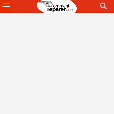
Ouvrir
le
menu