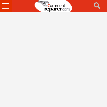
Ouvrir
le
menu