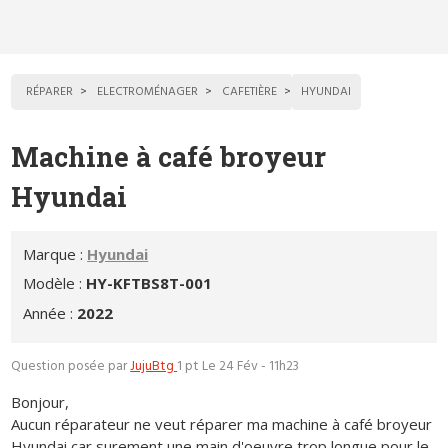
RÉPARER
ELECTROMÉNAGER
CAFETIÈRE
HYUNDAI
Machine à café broyeur
Hyundai
Marque :
Hyundai
Modèle :
HY-KFTBS8T-001
Année :
2022
Question posée par
JujuBtg
1 pt
Le 24 Fév - 11h23
Bonjour,
Aucun réparateur ne veut réparer ma machine à café broyeur
Hyundai car surement une main d'oeuvre trop longue pour le