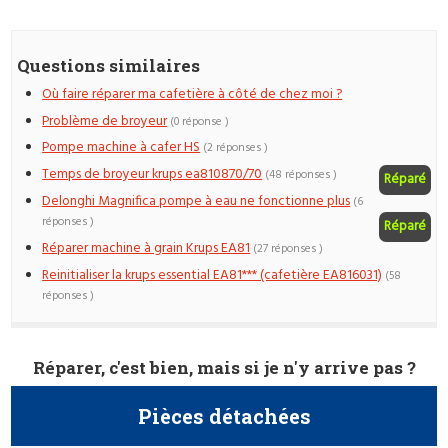
Questions similaires
Où faire réparer ma cafetière à côté de chez moi ?
Problème de broyeur
(0 réponse )
Pompe machine à cafer HS
(2 réponses )
Temps de broyeur krups ea810870/70
(48 réponses )
Réparé
Delonghi Magnifica pompe à eau ne fonctionne plus
(6
réponses )
Réparé
Réparer machine à grain Krups EA81
(27 réponses )
Reinitialiser la krups essential EA81*** (cafetière EA816031)
(58
réponses )
Réparer, c'est bien, mais si je n'y arrive pas ?
Pièces détachées