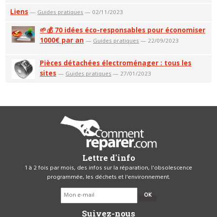
Liens
—
Guides pratiques
— 02/11/2023
🌱💰 70 idées éco-responsables pour économiser
1000€ par an
—
Guides pratiques
— 22/09/2023
Pièces détachées électroménager : tous les
sites
—
Guides pratiques
— 27/01/2023
Lettre d'info
1 à 2 fois par mois, des infos sur la réparation, l'obsolescence
programmée, les déchets et l'environnement.
OK
Suivez-nous