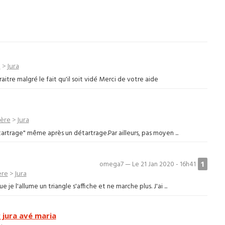
e
>
Jura
itre malgré le fait qu'il soit vidé Merci de votre aide
ière
>
Jura
rtrage" même après un détartrage.Par ailleurs, pas moyen ...
1
omega7 — Le 21 Jan 2020 - 16h41
ère
>
Jura
 je l'allume un triangle s'affiche et ne marche plus. J'ai ...
 jura avé maria