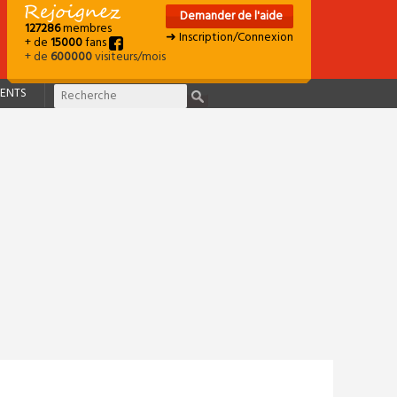
Demander de l'aide
127286
membres
➜ Inscription/Connexion
+ de
15000
fans
+ de
600000
visiteurs/mois
ENTS