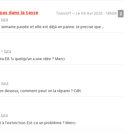
 pas dans la tasse
2
Tonios71 — Le 04 Avr 2020 - 14h08
>
Jura
 semaine passée et elle est déjà en panne. Je precise que ...
>
Jura
ra E8. Si quelqu’un a une idée ? Merci
>
Jura
 en dessous, comment peut on la réparer ? Cdlt
>
Jura
et à l'extinction. Est-ce un problème ? Merci.