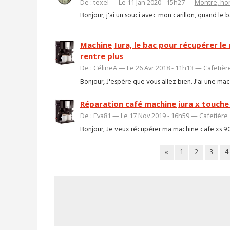
De : texel — Le 11 Jan 2020 - 15h27 —
Montre, ho
Bonjour, j'ai un souci avec mon carillon, quand le b
Machine Jura, le bac pour récupérer le 
rentre plus
De : CélineA — Le 26 Avr 2018 - 11h13 —
Cafetièr
Bonjour, J'espère que vous allez bien. J'ai une ma
Réparation café machine jura x touche
De : Eva81 — Le 17 Nov 2019 - 16h59 —
Cafetière
Bonjour, Je veux récupérer ma machine cafe xs 9
«
1
2
3
4