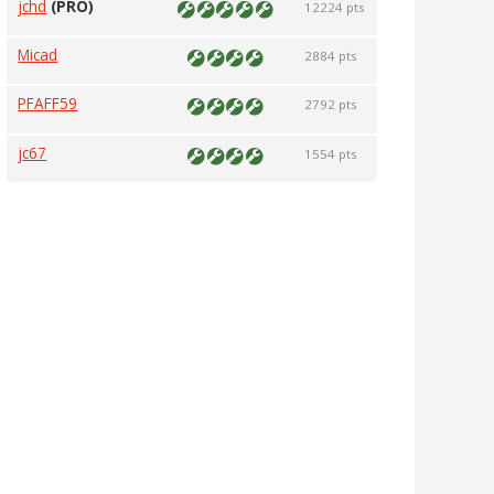
jchd
(PRO)
12224 pts
Micad
2884 pts
PFAFF59
2792 pts
jc67
1554 pts