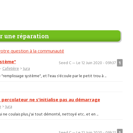
 une réparation
otre question à la communauté
ystème"
1
Seed C — Le 12 Juin 2020 - 09h37
 —
Cafetière
>
Jura
remplissage système", et l'eau s'écoule par le petit trou à ...
 - percolateur ne s'initialise pas au démarrage
e
>
Jura
ui ne coulais plus..j'ai tout démonté, nettoyé etc.. et en ...
1
Seed C — Le 12 Juin 2020 - 09h21