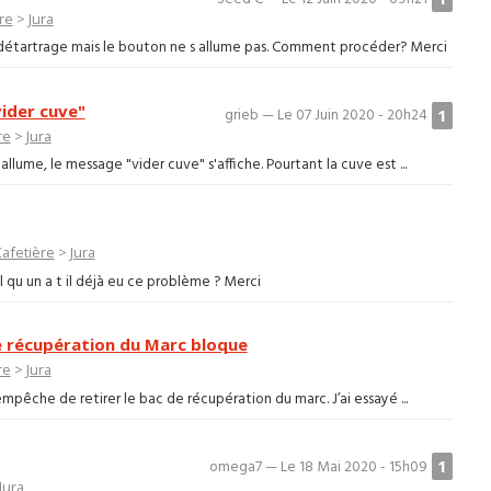
re
>
Jura
un détartrage mais le bouton ne s allume pas. Comment procéder? Merci
ider cuve"
1
grieb — Le 07 Juin 2020 - 20h24
re
>
Jura
llume, le message "vider cuve" s'affiche. Pourtant la cuve est ...
afetière
>
Jura
 qu un a t il déjà eu ce problème ? Merci
e récupération du Marc bloque
re
>
Jura
pêche de retirer le bac de récupération du marc. J’ai essayé ...
1
omega7 — Le 18 Mai 2020 - 15h09
Jura