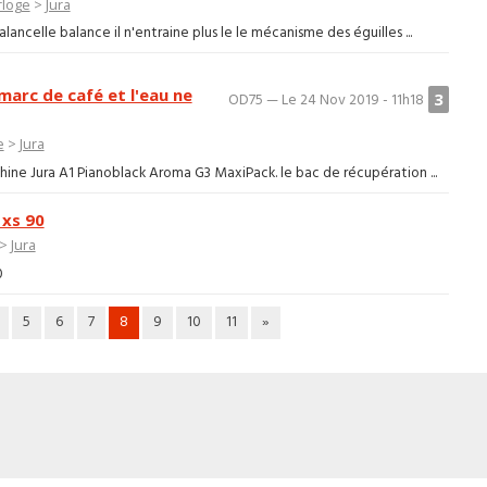
rloge
>
Jura
alancelle balance il n'entraine plus le le mécanisme des éguilles ...
marc de café et l'eau ne
3
OD75 — Le 24 Nov 2019 - 11h18
e
>
Jura
chine Jura A1 Pianoblack Aroma G3 MaxiPack. le bac de récupération ...
 xs 90
>
Jura
0
5
6
7
8
9
10
11
»