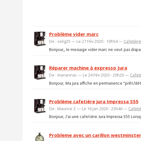
Problème vider marc
De : selig25 — Le 27 Fév 2020 - 10h54 —
Cafetièr
Bonjour,, le message vider marc ne veut pas dispara
Réparer machine à expresso Jura
De : mariannac — Le 24 Fév 2020 - 20h20 —
Cafet
Bonjour, Ma jura affiche en permanence "prêt/déta
Problème cafetiére jura Impressa S55
De : Maurice Z — Le 16 Jan 2020 - 23h46 —
Cafeti
Bonjour, J'ai une cafetière Jura Impressa S55 Lorsque
Probleme avec un carillon westminster