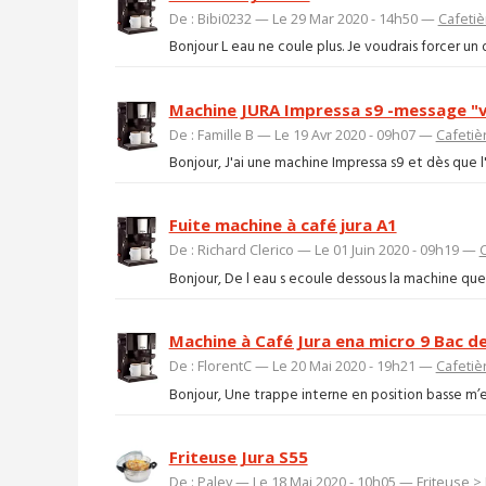
De : Bibi0232 — Le 29 Mar 2020 - 14h50 —
Cafetiè
Bonjour L eau ne coule plus. Je voudrais forcer 
Machine JURA Impressa s9 -message "v
De : Famille B — Le 19 Avr 2020 - 09h07 —
Cafetiè
Bonjour, J'ai une machine Impressa s9 et dès que l'a
Fuite machine à café jura A1
De : Richard Clerico — Le 01 Juin 2020 - 09h19 —
C
Bonjour, De l eau s ecoule dessous la machine quel
Machine à Café Jura ena micro 9 Bac d
De : FlorentC — Le 20 Mai 2020 - 19h21 —
Cafetiè
Bonjour, Une trappe interne en position basse m’em
Friteuse Jura S55
De : Paley — Le 18 Mai 2020 - 10h05 —
Friteuse
>