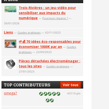
Trois-Rivières : un jeu-vidéo pour
sensibiliser aux impacts du
numérique
—
Pourquoi réparer ?
—
30/01/2026
Liens
—
Guides pratiques
— 02/11/2023
🌱💰 70 idées éco-responsables pour
économiser 1000€ par an
—
Guides
pratiques
— 22/09/2023
Pièces détachées électroménager :
tous les sites
—
Guides pratiques
—
27/01/2023
TOP CONTRIBUTEURS
Voir tous
omega7
43110 pts