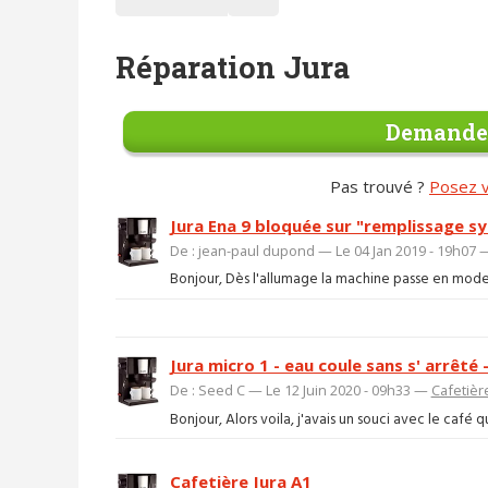
Réparation Jura
Demander
Pas trouvé ?
Posez v
Jura Ena 9 bloquée sur "remplissage s
De : jean-paul dupond — Le 04 Jan 2019 - 19h07
Bonjour, Dès l'allumage la machine passe en mode "
Jura micro 1 - eau coule sans s' arrêté
De : Seed C — Le 12 Juin 2020 - 09h33 —
Cafetièr
Bonjour, Alors voila, j'avais un souci avec le café q
Cafetière Jura A1