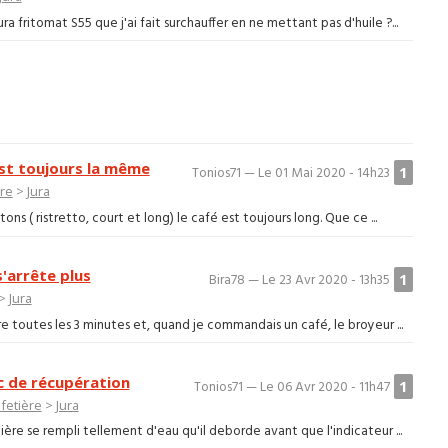
 fritomat S55 que j'ai fait surchauffer en ne mettant pas d'huile ?...
est toujours la même
1
Tonios71 — Le 01 Mai 2020 - 14h23
ère
>
Jura
ons ( ristretto, court et long) le café est toujours long. Que ce ...
'arrête plus
1
Bira78 — Le 23 Avr 2020 - 13h35
>
Jura
re toutes les 3 minutes et, quand je commandais un café, le broyeur ...
c de récupération
1
Tonios71 — Le 06 Avr 2020 - 11h47
fetière
>
Jura
ère se rempli tellement d'eau qu'il deborde avant que l'indicateur ...