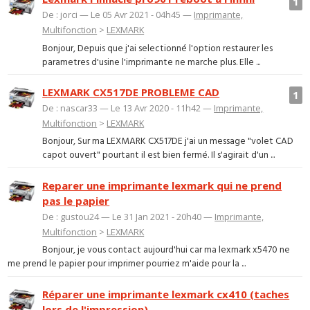
1
De : jorci — Le 05 Avr 2021 - 04h45 —
Imprimante,
Multifonction
>
LEXMARK
Bonjour, Depuis que j'ai selectionné l'option restaurer les
parametres d'usine l'imprimante ne marche plus. Elle ...
LEXMARK CX517DE PROBLEME CAD
1
De : nascar33 — Le 13 Avr 2020 - 11h42 —
Imprimante,
Multifonction
>
LEXMARK
Bonjour, Sur ma LEXMARK CX517DE j'ai un message "volet CAD
capot ouvert" pourtant il est bien fermé. Il s'agirait d'un ...
Reparer une imprimante lexmark qui ne prend
pas le papier
De : gustou24 — Le 31 Jan 2021 - 20h40 —
Imprimante,
Multifonction
>
LEXMARK
Bonjour, je vous contact aujourd'hui car ma lexmark x5470 ne
me prend le papier pour imprimer pourriez m'aide pour la ...
Réparer une imprimante lexmark cx410 (taches
lors de l'impression)