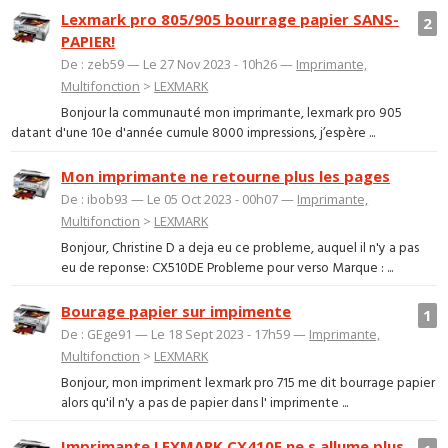
Lexmark pro 805/905 bourrage papier SANS-
2
PAPIER!
De : zeb59 — Le 27 Nov 2023 - 10h26 —
Imprimante,
Multifonction
>
LEXMARK
Bonjour la communauté mon imprimante, lexmark pro 905
datant d'une 10e d'année cumule 8000 impressions, j’espère ...
Mon imprimante ne retourne plus les pages
De : ibob93 — Le 05 Oct 2023 - 00h07 —
Imprimante,
Multifonction
>
LEXMARK
Bonjour, Christine D a deja eu ce probleme, auquel il n'y a pas
eu de reponse: CX510DE Probleme pour verso Marque : ...
Bourage papier sur impimente
1
De : GEge91 — Le 18 Sept 2023 - 17h59 —
Imprimante,
Multifonction
>
LEXMARK
Bonjour, mon impriment lexmark pro 715 me dit bourrage papier
alors qu'il n'y a pas de papier dans l' imprimente ...
Imprimante LEXMARK CX410E ne s allume plus