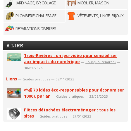
JARDINAGE, BRICOLAGE
MOBILIER, MAISON
PLOMBERIE-CHAUFFAGE
VÊTEMENTS, LINGE, BIJOUX
RÉPARATIONS DIVERSES
A LIRE
Trois-Rivières : un jeu-vidéo pour sensibiliser
aux impacts du numérique
—
Pourquoi réparer ?
—
30/01/2026
Liens
—
Guides pratiques
— 02/11/2023
🌱💰 70 idées éco-responsables pour économiser
1000€ par an
—
Guides pratiques
— 22/09/2023
Pièces détachées électroménager : tous les
sites
—
Guides pratiques
— 27/01/2023