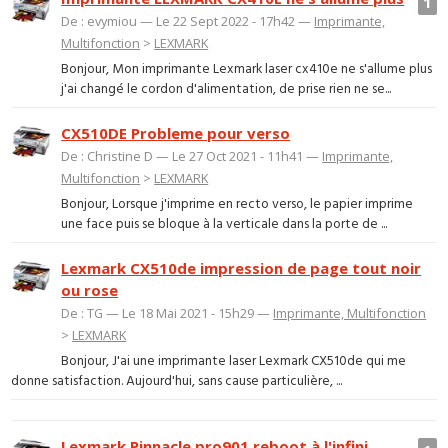
1
De : evymiou — Le 22 Sept 2022 - 17h42 —
Imprimante,
Multifonction
>
LEXMARK
Bonjour, Mon imprimante Lexmark laser cx410e ne s'allume plus
j'ai changé le cordon d'alimentation, de prise rien ne se...
CX510DE Probleme pour verso
De : Christine D — Le 27 Oct 2021 - 11h41 —
Imprimante,
Multifonction
>
LEXMARK
Bonjour, Lorsque j'imprime en recto verso, le papier imprime
une face puis se bloque à la verticale dans la porte de ...
Lexmark CX510de impression de page tout noir
ou rose
De : TG — Le 18 Mai 2021 - 15h29 —
Imprimante, Multifonction
>
LEXMARK
Bonjour, J'ai une imprimante laser Lexmark CX510de qui me
donne satisfaction. Aujourd'hui, sans cause particulière, ...
Lexmark Pinnacle pro901 reboot à l'infini