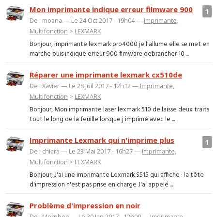
Mon imprimante indique erreur filmware 900
1
De : moana — Le 24 Oct 2017 - 19h04 —
Imprimante,
Multifonction
>
LEXMARK
Bonjour, imprimante lexmark pro4000 je l'allume elle se met en
marche puis indique erreur 900 fimware debrancher 10 ...
Réparer une imprimante lexmark cx510de
De : Xavier — Le 28 Juil 2017 - 12h12 —
Imprimante,
Multifonction
>
LEXMARK
Bonjour, Mon imprimante laser lexmark 510 de laisse deux traits
tout le long de la feuille lorsque j imprimé avec le ...
Imprimante Lexmark qui n'imprime plus
1
De : chiara — Le 23 Mai 2017 - 16h27 —
Imprimante,
Multifonction
>
LEXMARK
Bonjour, J'ai une imprimante Lexmark S515 qui affiche : la tête
d'impression n'est pas prise en charge J'ai appelé ...
Problème d'impression en noir
De : Morphee — Le 30 Jan 2017 - 12h00 —
Imprimante,