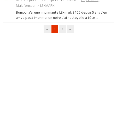
Multifonction
>
LEXMARK
Bonjour, j'ai une imprimante LExmark S405 depuis 5 ans. J'en
arrive pas à imprimer en noire. J'ai nettoyé le a tête ...
«
1
2
»