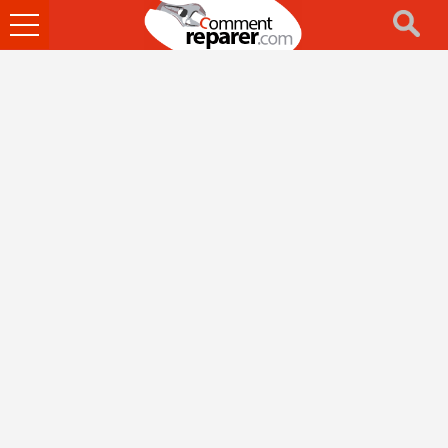
Ouvrir
le
menu