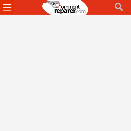
Ouvrir
le
menu