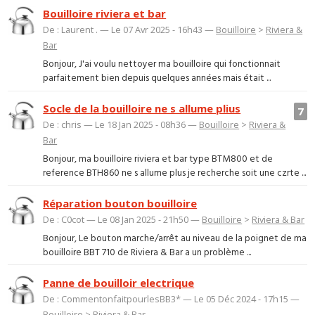
Bouilloire riviera et bar
De : Laurent . — Le 07 Avr 2025 - 16h43 —
Bouilloire
>
Riviera &
Bar
Bonjour, J'ai voulu nettoyer ma bouilloire qui fonctionnait
parfaitement bien depuis quelques années mais était ...
Socle de la bouilloire ne s allume plius
7
De : chris — Le 18 Jan 2025 - 08h36 —
Bouilloire
>
Riviera &
Bar
Bonjour, ma bouilloire riviera et bar type BTM800 et de
reference BTH860 ne s allume plus je recherche soit une czrte ...
Réparation bouton bouilloire
De : C0cot — Le 08 Jan 2025 - 21h50 —
Bouilloire
>
Riviera & Bar
Bonjour, Le bouton marche/arrêt au niveau de la poignet de ma
bouilloire BBT 710 de Riviera & Bar a un problème ...
Panne de bouilloir electrique
De : CommentonfaitpourlesBB3* — Le 05 Déc 2024 - 17h15 —
Bouilloire
>
Riviera & Bar