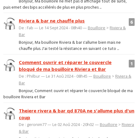
Bonjour, Ma bouilloire ne met pas d affichage tout de suite,
puis emet des bips accélérés de plus en plus proches ...
Riviera & bar ne chauffe plus
6
De : Fab — Le 14 Sept 2024 - 08h40 —
Bouilloire
>
Riviera &
Bar
Bonjour, Ma bouilloire Riviera & bar s'allume bien mais ne
chauffe plus. J'ai testé la résistance en suivant ce tuto ...
Comment ouvrir et réparer le couvercle
1
bloqué de ma bouilloire Riviera et Bar
De : Philbur — Le 31 Aoû 2024 - 08h45 —
Bouilloire
>
Riviera &
Bar
Bonjour, Comment ouvrir et réparer le couvercle bloqué de ma
bouilloire Riviera et Bar
Theiere rivera & bar qd 870A ne s'allume plus d'un
coup
De : geronim77 — Le 02 Aoû 2024 - 20h02 —
Bouilloire
>
Riviera
& Bar