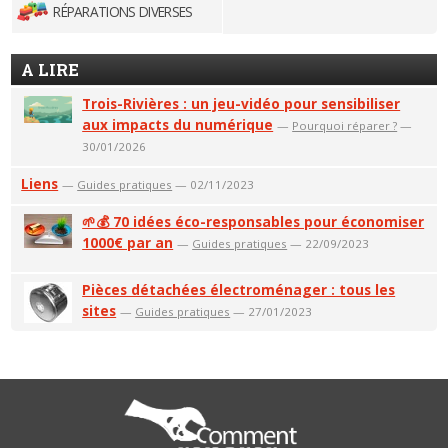
RÉPARATIONS DIVERSES
A LIRE
Trois-Rivières : un jeu-vidéo pour sensibiliser
aux impacts du numérique
—
Pourquoi réparer ?
—
30/01/2026
Liens
—
Guides pratiques
— 02/11/2023
🌱💰 70 idées éco-responsables pour économiser
1000€ par an
—
Guides pratiques
— 22/09/2023
Pièces détachées électroménager : tous les
sites
—
Guides pratiques
— 27/01/2023