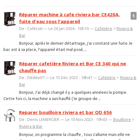
Réparer machine à cafe riviera bar CE420A,
1
fuite d'eau sous l'appareil
De : Cafécoti — Le 26 Jan 2024 - 10h10 —
Cafetière
>
Riviera &
Bar
Bonjour, après le dernier détartrage, j'ai constaté une fuite. le
bac est à sa place, l'appareil était mal posé, ...
Réparer cafetière Riviera et Bar CE 340 qui ne
chauffe pas
De : Dédée07 — Le 15 Déc 2023 - 18h47 —
Cafetière
>
Riviera &
Bar
Bonjour, J'ai déjà changé il y a quelques annéees la pompe.
Cette fois ci, la machine a surchauffé ( le groupe de ...
Reparer bouilloire riviera et bar QD 656
De : Denis LEMERCIER — Le 10 Nov 2023 - 19h03 —
Bouilloire
>
Riviera & Bar
Bonjour, on programme la chauffe , tous s'allume mais elle ne