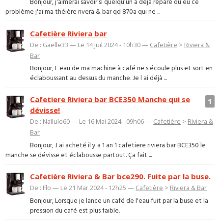
Bonjour, j'aimerai savoir si quelqu'un a deja réparé ou eu ce
problème j'ai ma théière rivera & bar qd 870a qui ne ...
Cafetière Riviera bar
De : Gaelle33 — Le 14 Juil 2024 - 10h30 —
Cafetière
>
Riviera &
Bar
Bonjour, L eau de ma machine à café ne s écoule plus et sort en
éclaboussant au dessus du manche. Je l ai déjà ...
Cafetiere Riviera bar BCE350 Manche qui se
1
dévisse!
De : Nallule60 — Le 16 Mai 2024 - 09h06 —
Cafetière
>
Riviera &
Bar
Bonjour, J ai acheté il y a 1 an 1 cafetiere riviera bar BCE350 le
manche se dévisse et éclabousse partout. Ça fait ...
Cafetière Riviera & Bar bce290. Fuite par la buse.
De : Flo — Le 21 Mar 2024 - 12h25 —
Cafetière
>
Riviera & Bar
Bonjour, Lorsque je lance un café de l'eau fuit par la buse et la
pression du café est plus faible.