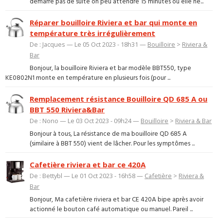
demarre pas de suite on peu attendre 15 minutes ou elle ne...
Réparer bouilloire Riviera et bar qui monte en
température très irrégulièrement
De : Jacques — Le 05 Oct 2023 - 18h31 —
Bouilloire
>
Riviera &
Bar
Bonjour, la bouilloire Riviera et bar modèle BBT550, type
KE0802N1 monte en température en plusieurs fois (pour ...
Remplacement résistance Bouilloire QD 685 A ou
BBT 550 Riviera&Bar
De : Nono — Le 03 Oct 2023 - 09h24 —
Bouilloire
>
Riviera & Bar
Bonjour à tous, La résistance de ma bouilloire QD 685 A
(similaire à BBT 550) vient de lâcher. Pour les symptômes ...
Cafetière riviera et bar ce 420A
De : Bettybl — Le 01 Oct 2023 - 16h58 —
Cafetière
>
Riviera &
Bar
Bonjour, Ma cafetière riviera et bar CE 420A bipe après avoir
actionné le bouton café automatique ou manuel. Pareil ...