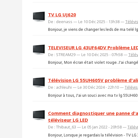
TV LG UJ620
De : deenass — Le 10 Déc 2025 - 13h38 —
Télévi
Bonjour, je viens de changer les leds de ma telé lg.
TELEVISEUR LG 43UF64DV Problème LED
De : STREAM29 — Le 10 Déc 2025 - 07h58 —
Télév
Bonjour, Mon écran était violet rouge. J'ai changé l
Télévision LG 55UH605V problème d'al
De : achleuhi — Le 30 Déc 2024 - 22h10 —
Télévis
Bonjour à tous, J'ai un souci avec ma tv lg 55UH605v 
Comment diagnostiquer une panne d'a
téléviseur LG LED
De : Thibaut_63 — Le 05 Jan 2022 - 20h58 —
Télév
Bonjour, Lorsque je regardais la télévision - TV LG 