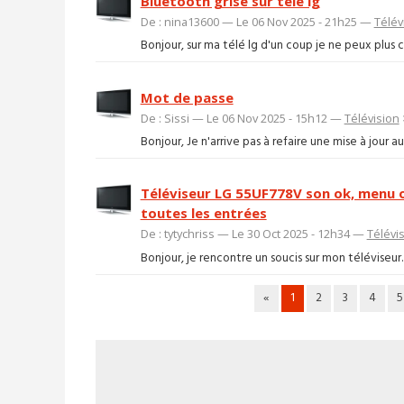
Bluetooth grisé sur télé lg
De : nina13600 — Le 06 Nov 2025 - 21h25 —
Télév
Bonjour, sur ma télé lg d'un coup je ne peux plus c
Mot de passe
De : Sissi — Le 06 Nov 2025 - 15h12 —
Télévision
Bonjour, Je n'arrive pas à refaire une mise à jour 
Téléviseur LG 55UF778V son ok, menu o
toutes les entrées
De : tytychriss — Le 30 Oct 2025 - 12h34 —
Télévi
Bonjour, je rencontre un soucis sur mon téléviseur. 
«
1
2
3
4
5