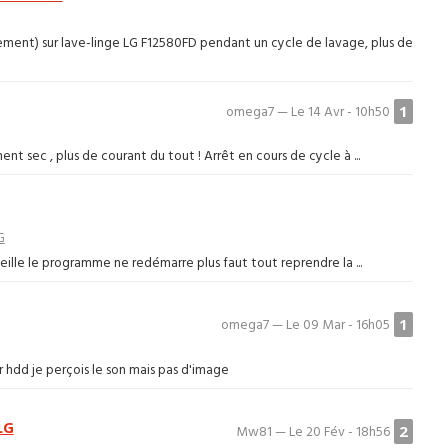
ement) sur lave-linge LG F12580FD pendant un cycle de lavage, plus de
1
omega7 — Le 14 Avr - 10h50
t sec , plus de courant du tout ! Arrêt en cours de cycle à ...
G
eille le programme ne redémarre plus faut tout reprendre la ...
1
omega7 — Le 09 Mar - 16h05
 hdd je perçois le son mais pas d'image
LG
2
Mw81 — Le 20 Fév - 18h56