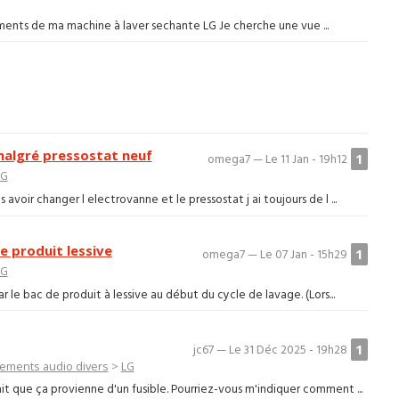
lements de ma machine à laver sechante LG Je cherche une vue ...
malgré pressostat neuf
1
omega7 — Le 11 Jan - 19h12
LG
avoir changer l electrovanne et le pressostat j ai toujours de l ...
 produit lessive
1
omega7 — Le 07 Jan - 15h29
LG
 le bac de produit à lessive au début du cycle de lavage. (Lors...
1
jc67 — Le 31 Déc 2025 - 19h28
ements audio divers
>
LG
ait que ça provienne d'un fusible. Pourriez-vous m'indiquer comment ...