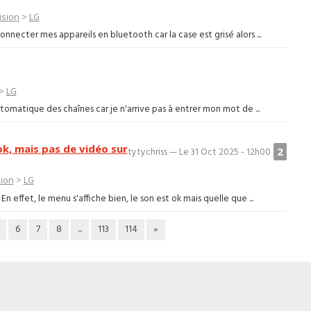
ision
>
LG
onnecter mes appareils en bluetooth car la case est grisé alors ...
>
LG
automatique des chaînes car je n'arrive pas à entrer mon mot de ...
k, mais pas de vidéo sur
2
tytychriss — Le 31 Oct 2025 - 12h00
sion
>
LG
En effet, le menu s'affiche bien, le son est ok mais quelle que ...
6
7
8
...
113
114
»