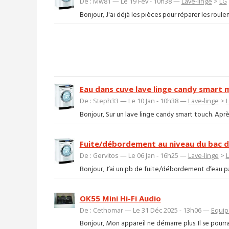
De : Mw81 — Le 19 Fév - 10h38 —
Lave-linge
>
LG
Bonjour, J'ai déjà les pièces pour réparer les rou
Eau dans cuve lave linge candy smart 
De : Steph33 — Le 10 Jan - 10h38 —
Lave-linge
>
Bonjour, Sur un lave linge candy smart touch. Après 
Fuite/débordement au niveau du bac de
De : Gervitos — Le 06 Jan - 16h25 —
Lave-linge
>
Bonjour, J’ai un pb de fuite/débordement d’eau par
OK55 Mini Hi-Fi Audio
De : Cethomar — Le 31 Déc 2025 - 13h06 —
Equip
Bonjour, Mon appareil ne démarre plus. Il se pourr