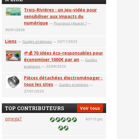
Trois-Rivières : un jeu-vidéo pour
sensibiliser aux impacts du
numérique
—
Pourquoi réparer ?
—
30/01/2026
Liens
—
Guides pratiques
— 02/11/2023
🌱💰 70 idées éco-responsables pour
économiser 1000€ par an
—
Guides
pratiques
— 22/09/2023
Pièces détachées électroménager :
tous les sites
—
Guides pratiques
—
27/01/2023
TOP CONTRIBUTEURS
Voir tous
omega7
43110 pts