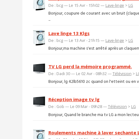
De : bcg — Le 15 Avr - 15h02 —
Lave-linge
>
LG
Bonjour, coupure de courant avec un bruit (claqu
...
Lave linge 13 Klgs
De : bcg — Le 13 Avr - 21h15 —
Lave-linge
>
LG
Bonjour,ma machine s'est arrêté après un claquemen
TV LG perd la mémoire programmé.
De : Dadi 30 — Le 02 Avr - 08h32 —
Télévision
>
L
Bonjour, lg 42lb5610 zc quand on l'etteint ou en v
Réception image tv lg
De : Gob — Le 09 Mar - 09h28 —
Télévision
>
LG
Bonjour, Quand le branche ma tv LG a mon lecteur
Roulements machine à laver sechante 