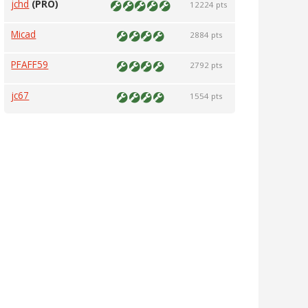
jchd
(PRO)
12224 pts
Micad
2884 pts
PFAFF59
2792 pts
jc67
1554 pts