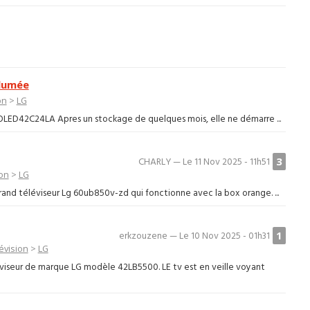
llumée
on
>
LG
:OLED42C24LA Apres un stockage de quelques mois, elle ne démarre ...
3
CHARLY — Le 11 Nov 2025 - 11h51
ion
>
LG
 grand téléviseur Lg 60ub850v-zd qui fonctionne avec la box orange. ...
1
erkzouzene — Le 10 Nov 2025 - 01h31
évision
>
LG
viseur de marque LG modèle 42LB5500. LE tv est en veille voyant