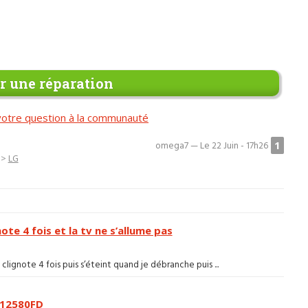
 une réparation
otre question à la communauté
1
omega7 — Le 22 Juin - 17h26
>
LG
te 4 fois et la tv ne s’allume pas
 clignote 4 fois puis s’éteint quand je débranche puis ...
F12580FD