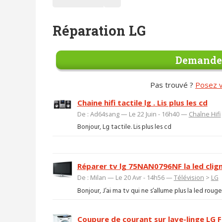
Réparation LG
Demander
Pas trouvé ?
Posez v
Chaine hifi tactile lg . Lis plus les cd
De : Ad64sang — Le 22 Juin - 16h40 —
Chaîne Hifi
Bonjour, Lg tactile. Lis plus les cd
Réparer tv lg 75NAN0796NF la led cligno
De : Milan — Le 20 Avr - 14h56 —
Télévision
>
LG
Bonjour, J’ai ma tv qui ne s’allume plus la led rouge
Coupure de courant sur lave-linge LG 