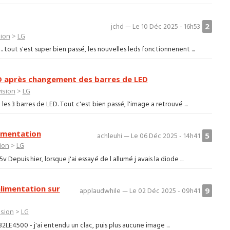
2
jchd — Le 10 Déc 2025 - 16h53
sion
>
LG
. tout s'est super bien passé, les nouvelles leds fonctionnenent ...
 après changement des barres de LED
ision
>
LG
es 3 barres de LED. Tout c'est bien passé, l'image a retrouvé ...
imentation
5
achleuhi — Le 06 Déc 2025 - 14h41
ion
>
LG
Depuis hier, lorsque j'ai essayé de l allumé j avais la diode ...
limentation sur
9
applaudwhile — Le 02 Déc 2025 - 09h41
ision
>
LG
32LE4500 - j'ai entendu un clac, puis plus aucune image ...