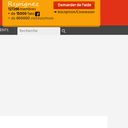
Demander de l'aide
127266
membres
➜ Inscription/Connexion
+ de
15000
fans
+ de
600000
visiteurs/mois
ENTS