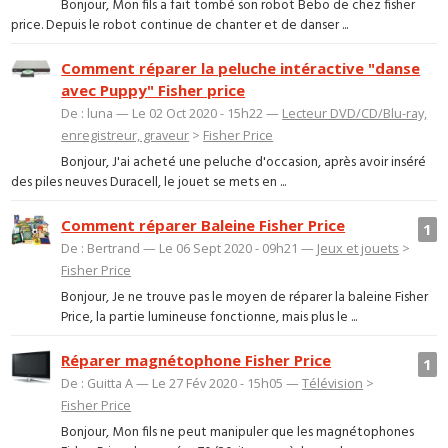
Bonjour, Mon fils a fait tombé son robot Bebo de chez fisher
price. Depuis le robot continue de chanter et de danser ...
Comment réparer la peluche intéractive "danse
avec Puppy" Fisher price
De : luna — Le 02 Oct 2020 - 15h22 —
Lecteur DVD/CD/Blu-ray,
enregistreur, graveur
>
Fisher Price
Bonjour, J'ai acheté une peluche d'occasion, après avoir inséré
des piles neuves Duracell, le jouet se mets en ...
Comment réparer Baleine Fisher Price
1
De : Bertrand — Le 06 Sept 2020 - 09h21 —
Jeux et jouets
>
Fisher Price
Bonjour, Je ne trouve pas le moyen de réparer la baleine Fisher
Price, la partie lumineuse fonctionne, mais plus le ...
Réparer magnétophone Fisher Price
1
De : Guitta A — Le 27 Fév 2020 - 15h05 —
Télévision
>
Fisher Price
Bonjour, Mon fils ne peut manipuler que les magnétophones