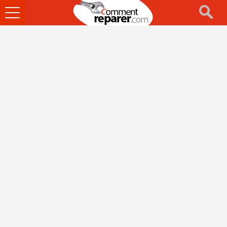
Ouvrir
le
menu