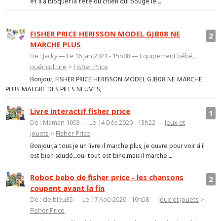
et il a bloquer la tête du chien qui bouge le ...
FISHER PRICE HERISSON MODEL GJB08 NE
2
MARCHE PLUS
De : Jacky — Le 16 Jan 2021 - 15h08 —
Equipement bébé,
puériculture
>
Fisher Price
Bonjour, FISHER PRICE HERISSON MODEL GJB08 NE MARCHE
PLUS MALGRE DES PILES NEUVES;
Livre interactif fisher price
1
De : Maman 1003 — Le 14 Déc 2020 - 13h22 —
Jeux et
jouets
>
Fisher Price
Bonjour,a tous je un livre il marche plus, je ouvre pour voir si il
est bien soudé....oui tout est bine.mais il marche ...
Robot bebo de fisher price - les chansons
2
coupent avant la fin
De : cielbleu35 — Le 17 Aoû 2020 - 19h58 —
Jeux et jouets
>
Fisher Price