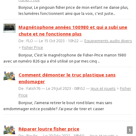
Bonjour, Le pingouin fisher price de mon enfant ne danse plus,
les lumières fonctionnent ainsi que la voix, c'est juste...
Magnétophone années 100980 et qui a subi une
chute et ne fonctionne plus
De : FLO — Le 15 Oct 2023 - 10h22 —
Equipements audio divers
>
Fisher Price
Bonjour, C’est le magnétophone de Fisher-Price marron 1980
avec un numéro 826 qui a été utilisé on par mes cinq ...
Comment démonter le truc plastique sans
endomager
De : Fatsh76 — Le 29 Juil 2023 - 08h52 —
Jeux et jouets
>
Fisher
Price
Bonjour, J’aimerai retirer le bout rond blanc mais sans
emdommager estce possible? J’ai peur de tirer et casser
Réparer loutre fisher price
1
De : Roulix — Le 20 Déc 2022 - 18h50 —
Jeux et jouets
>