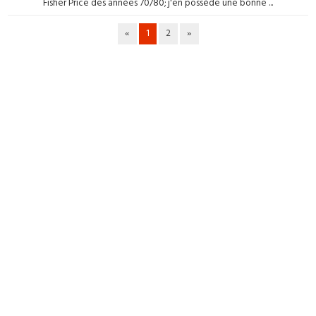
Fisher Price des années 70/80; j'en possède une bonne ...
«
1
2
»