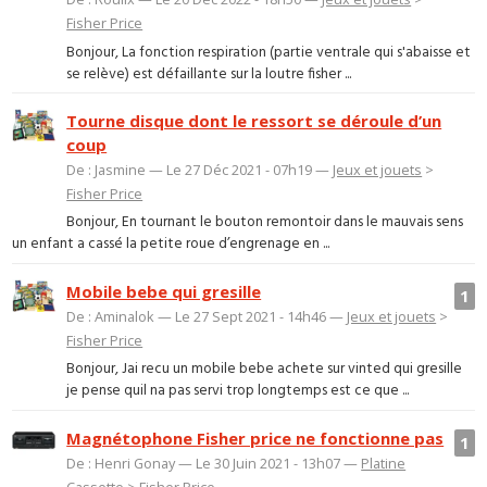
Fisher Price
Bonjour, La fonction respiration (partie ventrale qui s'abaisse et
se relève) est défaillante sur la loutre fisher ...
Tourne disque dont le ressort se déroule d’un
coup
De : Jasmine — Le 27 Déc 2021 - 07h19 —
Jeux et jouets
>
Fisher Price
Bonjour, En tournant le bouton remontoir dans le mauvais sens
un enfant a cassé la petite roue d’engrenage en ...
Mobile bebe qui gresille
1
De : Aminalok — Le 27 Sept 2021 - 14h46 —
Jeux et jouets
>
Fisher Price
Bonjour, Jai recu un mobile bebe achete sur vinted qui gresille
je pense quil na pas servi trop longtemps est ce que ...
Magnétophone Fisher price ne fonctionne pas
1
De : Henri Gonay — Le 30 Juin 2021 - 13h07 —
Platine
Cassette
>
Fisher Price