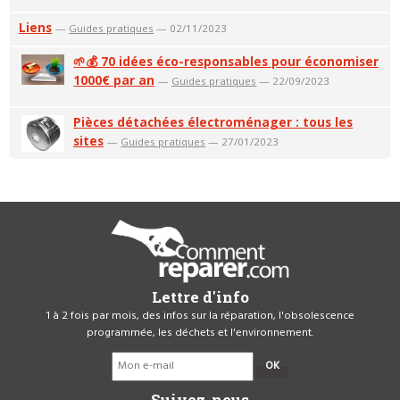
Liens
—
Guides pratiques
— 02/11/2023
🌱💰 70 idées éco-responsables pour économiser
1000€ par an
—
Guides pratiques
— 22/09/2023
Pièces détachées électroménager : tous les
sites
—
Guides pratiques
— 27/01/2023
Lettre d'info
1 à 2 fois par mois, des infos sur la réparation, l'obsolescence
programmée, les déchets et l'environnement.
OK
Suivez-nous