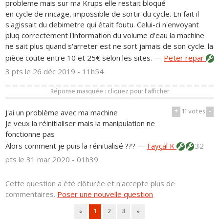
probleme mais sur ma Krups elle restait bloqué
en cycle de rincage, impossible de sortir du cycle. En fait il
s'agissait du debimetre qui était foutu. Celui-ci n'envoyant
pluq correctement l'information du volume d'eau la machine
ne sait plus quand s'arreter est ne sort jamais de son cycle. la
pièce coute entre 10 et 25€ selon les sites.
—
Peter repar
3 pts
le 26 déc 2019 - 11h54
Réponse masquée : cliquez pour l'afficher
+
11
votes
-
J'ai un problème avec ma machine
Je veux la réinitialiser mais la manipulation ne
fonctionne pas
Alors comment je puis la réinitialisé ???
—
Fayçal K
32
pts
le 31 mar 2020 - 01h39
Cette question a été clôturée et n'accepte plus de
commentaires.
Poser une nouvelle question
«
1
2
3
»