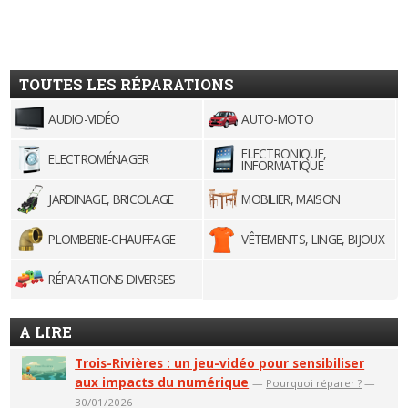
TOUTES LES RÉPARATIONS
AUDIO-VIDÉO
AUTO-MOTO
ELECTRONIQUE,
ELECTROMÉNAGER
INFORMATIQUE
JARDINAGE, BRICOLAGE
MOBILIER, MAISON
PLOMBERIE-CHAUFFAGE
VÊTEMENTS, LINGE, BIJOUX
RÉPARATIONS DIVERSES
A LIRE
Trois-Rivières : un jeu-vidéo pour sensibiliser
aux impacts du numérique
—
Pourquoi réparer ?
—
30/01/2026