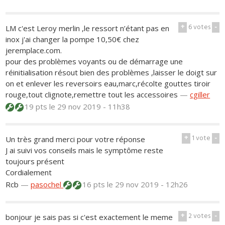
+
6
votes
-
LM c'est Leroy merlin ,le ressort n’étant pas en
inox j'ai changer la pompe 10,50€ chez
jeremplace.com.
pour des problèmes voyants ou de démarrage une
réinitialisation résout bien des problèmes ,laisser le doigt sur
on et enlever les reversoirs eau,marc,récolte gouttes tiroir
rouge,tout clignote,remettre tout les accessoires
—
cgiller
19 pts
le 29 nov 2019 - 11h38
+
1
vote
-
Un très grand merci pour votre réponse
J ai suivi vos conseils mais le symptôme reste
toujours présent
Cordialement
Rcb
—
pasochel
16 pts
le 29 nov 2019 - 12h26
+
2
votes
-
bonjour je sais pas si c'est exactement le meme