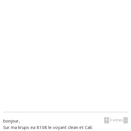
+
3
votes
-
bonjour,
Sur ma krups ea 8108 le voyant clean et Calc