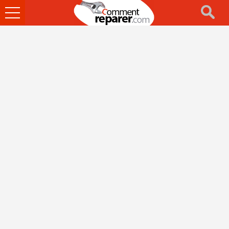
Ouvrir
le
menu