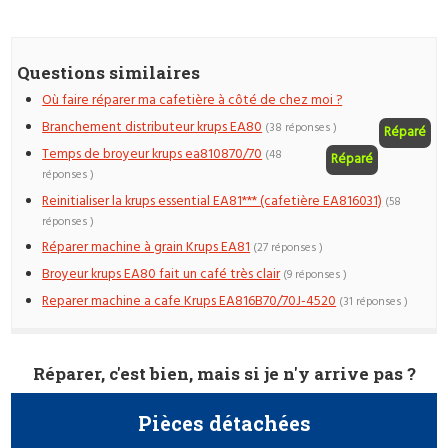
Questions similaires
Où faire réparer ma cafetière à côté de chez moi ?
Branchement distributeur krups EA80
(38 réponses )
Réparé
Temps de broyeur krups ea810870/70
(48
Réparé
réponses )
Reinitialiser la krups essential EA81*** (cafetière EA816031)
(58
réponses )
Réparer machine à grain Krups EA81
(27 réponses )
Broyeur krups EA80 fait un café très clair
(9 réponses )
Reparer machine a cafe Krups EA816B70/70J-4520
(31 réponses )
Réparer, c'est bien, mais si je n'y arrive pas ?
Pièces détachées