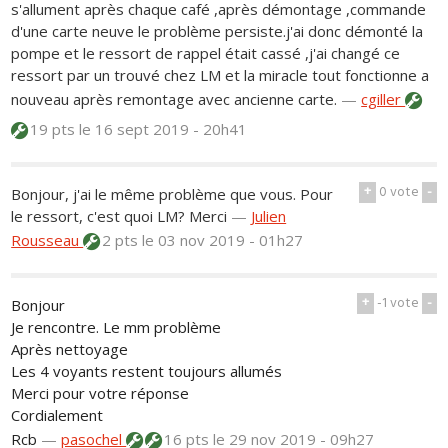
s'allument après chaque café ,après démontage ,commande
d'une carte neuve le problème persiste.j'ai donc démonté la
pompe et le ressort de rappel était cassé ,j'ai changé ce
ressort par un trouvé chez LM et la miracle tout fonctionne a
nouveau après remontage avec ancienne carte.
—
cgiller
19 pts
le 16 sept 2019 - 20h41
+
0
vote
-
Bonjour, j'ai le même problème que vous. Pour
le ressort, c'est quoi LM? Merci
—
Julien
Rousseau
2 pts
le 03 nov 2019 - 01h27
+
-1
vote
-
Bonjour
Je rencontre. Le mm problème
Après nettoyage
Les 4 voyants restent toujours allumés
Merci pour votre réponse
Cordialement
Rcb
—
pasochel
16 pts
le 29 nov 2019 - 09h27