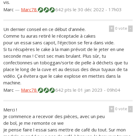
vis.
Marc
—
Marc78
642 pts
le 30 déc 2022 - 17h03
+
0
vote
-
Un dernier conseil en ce début d'année.
Comme tu auras retiré le réceptacle à cakes
pour un essai sans capot, l'éjection se fera dans vide.
Si tu récupères le cake à la main prévoit de le jeter en une
seconde max ! C'est sec mais brulant. Plus sûr, tu
confectionnes un toboggan/sorte de pelle à déchets que tu
place le long de la cuve et au dessus des deux tuyaux de ta
vidéo. Ça évitera que le cake explose en miettes dans la
machine.
Marc
—
Marc78
642 pts
le 01 jan 2023 - 09h04
+
0
vote
-
Merci !
Je commence a recevoir des pièces, avec un peu
de bol, je me remonte ce we
Je pense faire l essai sans mettre de café du tout. Sur mon