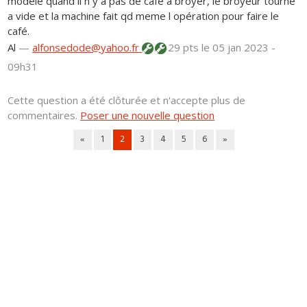
modele quand il n y a pas de café à broyer, le broyeur tourne
a vide et la machine fait qd meme l opération pour faire le
café.
Al
—
alfonsedode@yahoo.fr
29 pts
le 05 jan 2023 -
09h31
Cette question a été clôturée et n'accepte plus de
commentaires.
Poser une nouvelle question
«
1
2
3
4
5
6
»