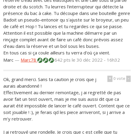
réserve d'eau avec des élastiques et une cale sous la partie
droite et du scotch. Tu leurres l'interrupteur qui détecte la
présence du bac à cake. Tu découpe dans une bouteille genre
Badoit un pseudo-entonoir qu s'ajuste sur le broyeur, un peu
de café et Hop ! Tu lances et tu regardes ce qui se passe.
Attention il est possible que la machine démarre par un
rinçage complet avant de faire un café donc prévois assez
d'eau dans la réserve et un bol sous les buses.
En tous cas si ça coule ailleurs tu verra d'où ça vient.
Marc
—
Marc78
642 pts
le 30 déc 2022 - 16h32
+
0
vote
-
Ok, grand merci. Sans ta caution je crois que j
aurais abandonné !
Effectivement au dernier remontage, j ai regretté de pas
avoir fait un test ouvert, mais je me suis aussi dit que ca
aurait été impossible de lancer le café ouvert. Content que ce
soit jouable ! :), je ferais qd les piece arriveront, si j arrive a
m'y retrouver.
J ai retrouvé une rondelle. Je crois que c est celle que tu