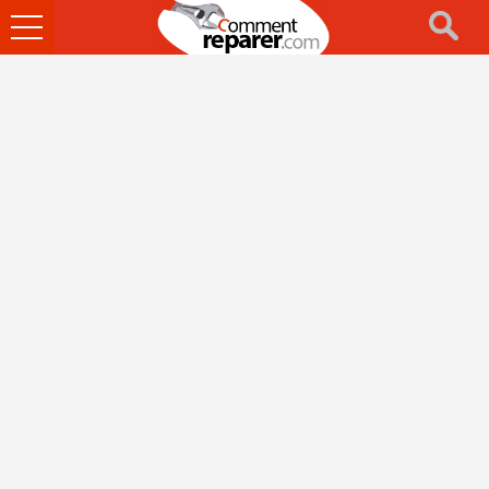
Ouvrir
le
menu