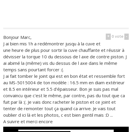
+
0
vote
-
Bonjour Marc,
J ai bien mis 1h a redémontrer jusqu à la cuve et
une heure de plus pour sortir la cuve chauffante et réussir à
dévisser la torque 10 du dessous de l axe de contre piston. J
ai abimé la (même) vis du dessus de l axe dans le même
temps sans pourtant forcer :(.
J ai fait tomber le joint qui est en bon état et ressemble fort
au MS-5015004 de ton modèle : 16.5 mm en diam extérieur
et 8.5 en intérieur et 5.5 d'épaisseur. Bon je suis pas mal
convaincu que c'est le même, par contre, pas du tout que ca
fuit par là :(. Je vais donc racheter le piston et ce joint et
tenter de remonter tout ça quand ca arrive. Je vais tout
oublier d ici là et les photos, c est bien gentil mais :D ...
A suivre et merci encore