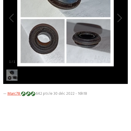
1
/
1
—
Marc78
642 pts
le 30 déc 2022 - 16h18