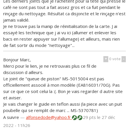
Les derniers joints que je rachètent pour la tete qui presse le
café ne sont pas tout a fait assez gros et ca fuit pendant le
rinçage du nettoyage. Résultat ca disjoncte et le rinçage n'est
jamais validé.
Je ne trouve pas la manip de réinitialisation de la carte. J ai
essayé les technique que j ai vu ici (allumer et enlever les
bacs en rester appuyer sur l'allumage) et ailleurs, mais rien
de fait sortir du mode "nettoyage"...
+
0
vote
-
Bonjour Marc,
Merci pour le lien, je ne retrouvais plus ce fil de
discussion d ailleurs.
Le joint de "queue de piston" MS-5015004 est pas
officiellement associé à mon modèle (EA816031/70G). Pas
sur ce que ce soit celui la :(. Bon je vais regarder d autre site
et aviser.
Je vais changer le guide en teflon aussi (la piece avec un puit
poubelle qui se remplit de marc ... MS-5370781)
A suivre
—
alfonsedode@yahoo.fr
29 pts
le 27 déc
2022 - 11h26