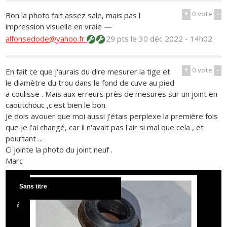
+
0
vote
-
Bon la photo fait assez sale, mais pas l
impression visuelle en vraie
—
alfonsedode@yahoo.fr
29 pts
le 30 déc 2022 - 14h02
+
0
vote
-
En fait ce que j'aurais du dire mesurer la tige et
le diamètre du trou dans le fond de cuve au pied
a coulisse . Mais aux erreurs près de mesures sur un joint en
caoutchouc ,c'est bien le bon.
Je dois avouer que moi aussi j'étais perplexe la première fois
que je l'ai changé, car il n'avait pas l'air si mal que cela , et
pourtant ...
Ci jointe la photo du joint neuf .
Marc
Sans titre