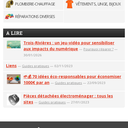
PLOMBERIE-CHAUFFAGE
VÊTEMENTS, LINGE, BIJOUX
RÉPARATIONS DIVERSES
A LIRE
Trois-Rivières : un jeu-vidéo pour sensibiliser
aux impacts du numérique
—
Pourquoi réparer ?
—
30/01/2026
Liens
—
Guides pratiques
— 02/11/2023
🌱💰 70 idées éco-responsables pour économiser
1000€ par an
—
Guides pratiques
— 22/09/2023
Pièces détachées électroménager : tous les
sites
—
Guides pratiques
— 27/01/2023