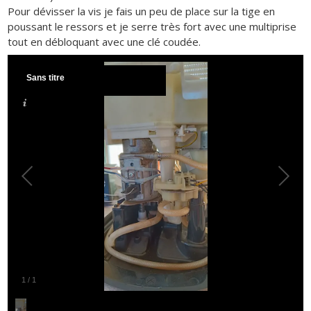
Pour dévisser la vis je fais un peu de place sur la tige en
poussant le ressors et je serre très fort avec une multiprise
tout en débloquant avec une clé coudée.
Sans titre
1
/
1