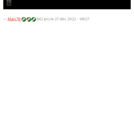
—
Marc78
642 pts
le 27 déc 2022 - 14h27