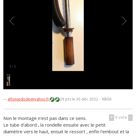
1
/
1
—
alfonsedode@yahoo.fr
29 pts
le 30 déc 2022 - 16h56
+
0
vote
-
Non le montage n'est pas dans ce sens.
Le tube d'abord , la rondelle ensuite avec le petit
diamètre vers le haut, ensuit le ressort , enfin l'embout et la