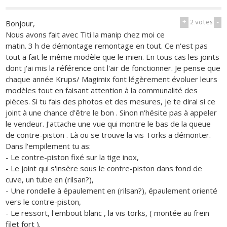
+
2
votes
-
Bonjour,
Nous avons fait avec Titi la manip chez moi ce
matin. 3 h de démontage remontage en tout. Ce n'est pas
tout a fait le même modèle que le mien. En tous cas les joints
dont j'ai mis la référence ont l'air de fonctionner. Je pense que
chaque année Krups/ Magimix font légèrement évoluer leurs
modèles tout en faisant attention à la communalité des
pièces. Si tu fais des photos et des mesures, je te dirai si ce
joint à une chance d'être le bon . Sinon n'hésite pas à appeler
le vendeur. J'attache une vue qui montre le bas de la queue
de contre-piston . Là ou se trouve la vis Torks a démonter.
Dans l'empilement tu as:
- Le contre-piston fixé sur la tige inox,
- Le joint qui s'insère sous le contre-piston dans fond de
cuve, un tube en (rilsan?),
- Une rondelle à épaulement en (rilsan?), épaulement orienté
vers le contre-piston,
- Le ressort, l'embout blanc , la vis torks, ( montée au frein
filet fort ).