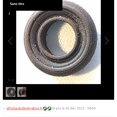
Sans titre
1
/
2
—
alfonsedode@yahoo.fr
29 pts
le 30 déc 2022 - 13h56