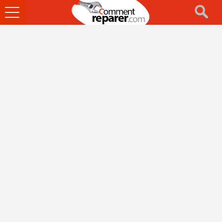
Ouvrir
le
menu