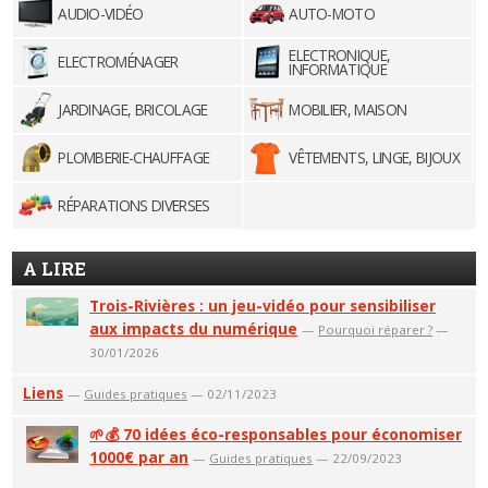
AUDIO-VIDÉO
AUTO-MOTO
ELECTRONIQUE,
ELECTROMÉNAGER
INFORMATIQUE
JARDINAGE, BRICOLAGE
MOBILIER, MAISON
PLOMBERIE-CHAUFFAGE
VÊTEMENTS, LINGE, BIJOUX
RÉPARATIONS DIVERSES
A LIRE
Trois-Rivières : un jeu-vidéo pour sensibiliser
aux impacts du numérique
—
Pourquoi réparer ?
—
30/01/2026
Liens
—
Guides pratiques
— 02/11/2023
🌱💰 70 idées éco-responsables pour économiser
1000€ par an
—
Guides pratiques
— 22/09/2023