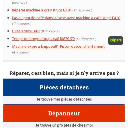
réponses )
Réparer machine à grain Krups EA81
(27 réponses )
Pas ou peu de café dans la tasse avec machine à cafe krups EA81
(17 réponses )
Fuite Krups EA81
(11 réponses )
Temps de broyeur krups ea810870/70
(48 réponses )
Réparé
Machine express krups ea81. Piston descend lentement
(4 réponses )
Réparer, c'est bien, mais si je n'y arrive pas ?
Pièces détachées
Je trouve mes pièces détachées
Dépanneur
Je trouve un pro près de chez moi