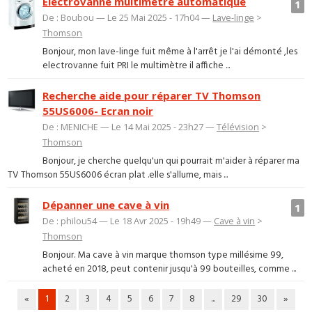
Electrovanne multimètre automatique
1
De : Boubou — Le 25 Mai 2025 - 17h04 —
Lave-linge
>
Thomson
Bonjour, mon lave-linge fuit même à l'arrêt je l'ai démonté ,les
electrovanne fuit PRI le multimètre il affiche ...
Recherche aide pour réparer TV Thomson
55US6006- Ecran noir
De : MENICHE — Le 14 Mai 2025 - 23h27 —
Télévision
>
Thomson
Bonjour, je cherche quelqu'un qui pourrait m'aider à réparer ma
TV Thomson 55US6006 écran plat .elle s'allume, mais ...
Dépanner une cave à vin
1
De : philou54 — Le 18 Avr 2025 - 19h49 —
Cave à vin
>
Thomson
Bonjour. Ma cave à vin marque thomson type millésime 99,
acheté en 2018, peut contenir jusqu'à 99 bouteilles, comme ...
«
1
2
3
4
5
6
7
8
...
29
30
»