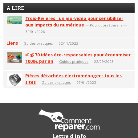
A LIRE
Trois-Rivières : un jeu-vidéo pour sensibiliser
aux impacts du numérique
—
Pourquoi réparer ?
—
30/01/2026
Liens
—
Guides pratiques
— 02/11/2023
🌱💰 70 idées éco-responsables pour économiser
1000€ par an
—
Guides pratiques
— 22/09/2023
Pièces détachées électroménager : tous les
sites
—
Guides pratiques
— 27/01/2023
Lettre d'info