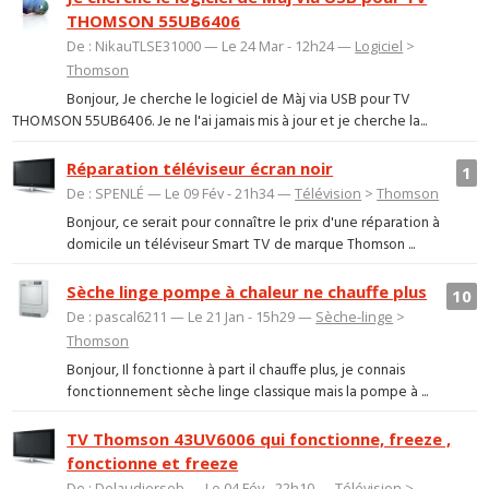
THOMSON 55UB6406
De : NikauTLSE31000 — Le 24 Mar - 12h24 —
Logiciel
>
Thomson
Bonjour, Je cherche le logiciel de Màj via USB pour TV
THOMSON 55UB6406. Je ne l'ai jamais mis à jour et je cherche la...
Réparation téléviseur écran noir
1
De : SPENLÉ — Le 09 Fév - 21h34 —
Télévision
>
Thomson
Bonjour, ce serait pour connaître le prix d'une réparation à
domicile un téléviseur Smart TV de marque Thomson ...
Sèche linge pompe à chaleur ne chauffe plus
10
De : pascal6211 — Le 21 Jan - 15h29 —
Sèche-linge
>
Thomson
Bonjour, Il fonctionne à part il chauffe plus, je connais
fonctionnement sèche linge classique mais la pompe à ...
TV Thomson 43UV6006 qui fonctionne, freeze ,
fonctionne et freeze
De : Delaudierseb — Le 04 Fév - 22h10 —
Télévision
>