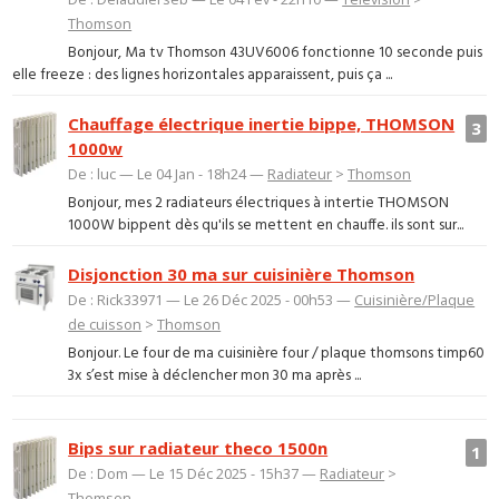
Thomson
Bonjour, Ma tv Thomson 43UV6006 fonctionne 10 seconde puis
elle freeze : des lignes horizontales apparaissent, puis ça ...
Chauffage électrique inertie bippe, THOMSON
3
1000w
De : luc — Le 04 Jan - 18h24 —
Radiateur
>
Thomson
Bonjour, mes 2 radiateurs électriques à intertie THOMSON
1000W bippent dès qu'ils se mettent en chauffe. ils sont sur...
Disjonction 30 ma sur cuisinière Thomson
De : Rick33971 — Le 26 Déc 2025 - 00h53 —
Cuisinière/Plaque
de cuisson
>
Thomson
Bonjour. Le four de ma cuisinière four / plaque thomsons timp60
3x s’est mise à déclencher mon 30 ma après ...
Bips sur radiateur theco 1500n
1
De : Dom — Le 15 Déc 2025 - 15h37 —
Radiateur
>
Thomson