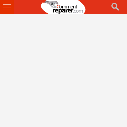
Ouvrir
le
menu