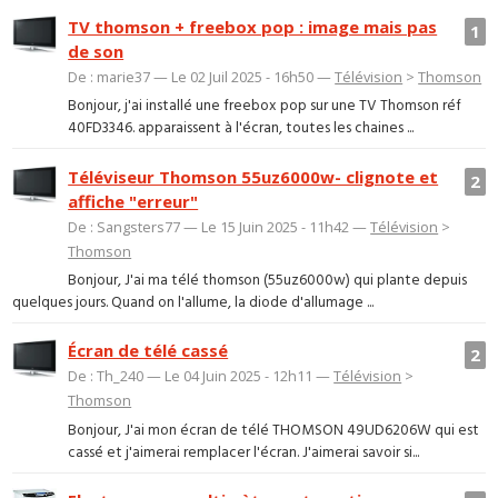
TV thomson + freebox pop : image mais pas
1
de son
De : marie37 — Le 02 Juil 2025 - 16h50 —
Télévision
>
Thomson
Bonjour, j'ai installé une freebox pop sur une TV Thomson réf
40FD3346. apparaissent à l'écran, toutes les chaines ...
Téléviseur Thomson 55uz6000w- clignote et
2
affiche "erreur"
De : Sangsters77 — Le 15 Juin 2025 - 11h42 —
Télévision
>
Thomson
Bonjour, J'ai ma télé thomson (55uz6000w) qui plante depuis
quelques jours. Quand on l'allume, la diode d'allumage ...
Écran de télé cassé
2
De : Th_240 — Le 04 Juin 2025 - 12h11 —
Télévision
>
Thomson
Bonjour, J'ai mon écran de télé THOMSON 49UD6206W qui est
cassé et j'aimerai remplacer l'écran. J'aimerai savoir si...