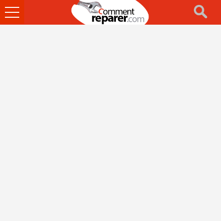
Ouvrir
le
menu