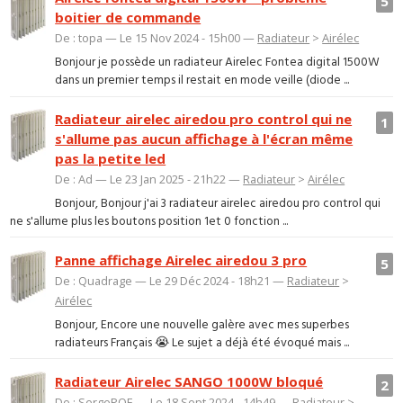
5
boitier de commande
De : topa — Le 15 Nov 2024 - 15h00 —
Radiateur
>
Airélec
Bonjour je possède un radiateur Airelec Fontea digital 1500W
dans un premier temps il restait en mode veille (diode ...
Radiateur airelec airedou pro control qui ne
1
s'allume pas aucun affichage à l'écran même
pas la petite led
De : Ad — Le 23 Jan 2025 - 21h22 —
Radiateur
>
Airélec
Bonjour, Bonjour j'ai 3 radiateur airelec airedou pro control qui
ne s'allume plus les boutons position 1et 0 fonction ...
Panne affichage Airelec airedou 3 pro
5
De : Quadrage — Le 29 Déc 2024 - 18h21 —
Radiateur
>
Airélec
Bonjour, Encore une nouvelle galère avec mes superbes
radiateurs Français 😭 Le sujet a déjà été évoqué mais ...
Radiateur Airelec SANGO 1000W bloqué
2
De : SergePQE — Le 18 Sept 2024 - 14h49 —
Radiateur
>