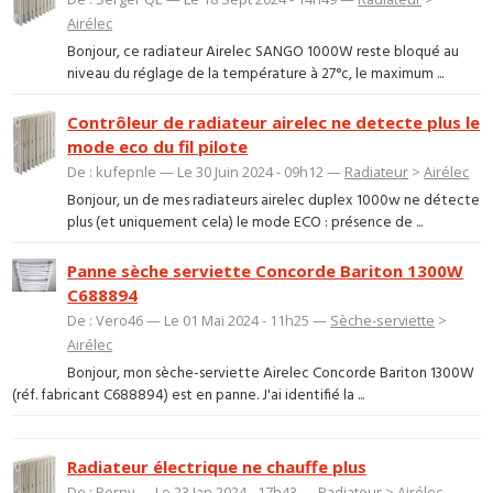
Airélec
Bonjour, ce radiateur Airelec SANGO 1000W reste bloqué au
niveau du réglage de la température à 27°c, le maximum ...
Contrôleur de radiateur airelec ne detecte plus le
mode eco du fil pilote
De : kufepnle — Le 30 Juin 2024 - 09h12 —
Radiateur
>
Airélec
Bonjour, un de mes radiateurs airelec duplex 1000w ne détecte
plus (et uniquement cela) le mode ECO : présence de ...
Panne sèche serviette Concorde Bariton 1300W
C688894
De : Vero46 — Le 01 Mai 2024 - 11h25 —
Sèche-serviette
>
Airélec
Bonjour, mon sèche-serviette Airelec Concorde Bariton 1300W
(réf. fabricant C688894) est en panne. J'ai identifié la ...
Radiateur électrique ne chauffe plus
De : Berny — Le 23 Jan 2024 - 17h43 —
Radiateur
>
Airélec