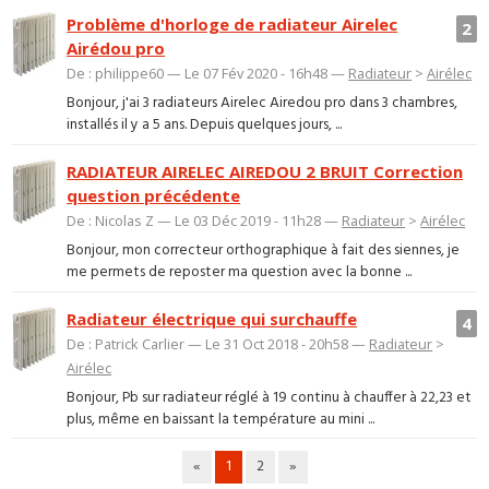
Problème d'horloge de radiateur Airelec
2
Airédou pro
De : philippe60 — Le 07 Fév 2020 - 16h48 —
Radiateur
>
Airélec
Bonjour, j'ai 3 radiateurs Airelec Airedou pro dans 3 chambres,
installés il y a 5 ans. Depuis quelques jours, ...
RADIATEUR AIRELEC AIREDOU 2 BRUIT Correction
question précédente
De : Nicolas Z — Le 03 Déc 2019 - 11h28 —
Radiateur
>
Airélec
Bonjour, mon correcteur orthographique à fait des siennes, je
me permets de reposter ma question avec la bonne ...
Radiateur électrique qui surchauffe
4
De : Patrick Carlier — Le 31 Oct 2018 - 20h58 —
Radiateur
>
Airélec
Bonjour, Pb sur radiateur réglé à 19 continu à chauffer à 22,23 et
plus, même en baissant la température au mini ...
«
1
2
»