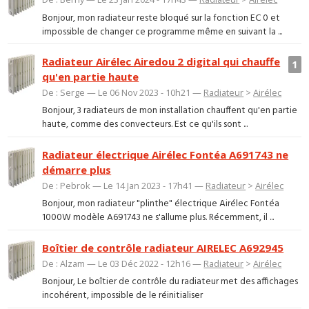
Bonjour, mon radiateur reste bloqué sur la fonction EC 0 et
impossible de changer ce programme même en suivant la ...
Radiateur Airélec Airedou 2 digital qui chauffe
1
qu'en partie haute
De : Serge — Le 06 Nov 2023 - 10h21 —
Radiateur
>
Airélec
Bonjour, 3 radiateurs de mon installation chauffent qu'en partie
haute, comme des convecteurs. Est ce qu'ils sont ...
Radiateur électrique Airélec Fontéa A691743 ne
démarre plus
De : Pebrok — Le 14 Jan 2023 - 17h41 —
Radiateur
>
Airélec
Bonjour, mon radiateur "plinthe" électrique Airélec Fontéa
1000W modèle A691743 ne s'allume plus. Récemment, il ...
Boîtier de contrôle radiateur AIRELEC A692945
De : Alzam — Le 03 Déc 2022 - 12h16 —
Radiateur
>
Airélec
Bonjour, Le boîtier de contrôle du radiateur met des affichages
incohérent, impossible de le réinitialiser