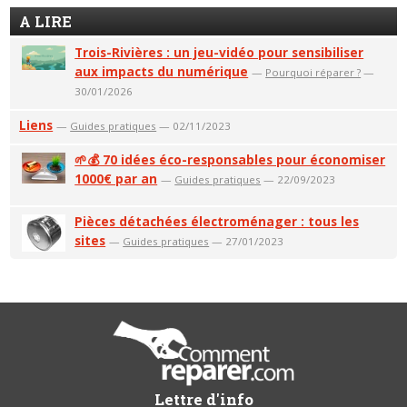
A LIRE
Trois-Rivières : un jeu-vidéo pour sensibiliser
aux impacts du numérique
—
Pourquoi réparer ?
—
30/01/2026
Liens
—
Guides pratiques
— 02/11/2023
🌱💰 70 idées éco-responsables pour économiser
1000€ par an
—
Guides pratiques
— 22/09/2023
Pièces détachées électroménager : tous les
sites
—
Guides pratiques
— 27/01/2023
Lettre d'info