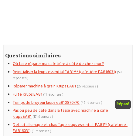
Questions similaires
Où faire réparer ma cafetière à côté de chez moi ?
Reinitialiser la krups essential EA81*** (cafetière EA816031)
(58
réponses )
Réparer machine à grain Krups EA81
(27 réponses )
Fuite Krups EA81
(11 réponses )
Temps de broyeur krups ea810870/70
(48 réponses )
Réparé
Pas ou peu de café dans la tasse avec machine à cafe
krups EA81
(17 réponses )
Defaut allumage et chauffage krups essential-EA81** (cafetiere-
EA816031)
(3 réponses )