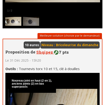
1
/
2
Meilleure solution (choisie par le demandeur)
10 euros
Niveau : Bricoleur/se du dimanche
Proposition de
Shqipez
7 pts
Le 31 Déc 2025 - 15h20
Outils :
Tournevis torx 10 et 15, clé à douilles
Nouveau joint en haut (2 en 1),
anciens joints (2) en bas
superposés