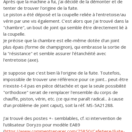
Après que la machine a fui, j'ai décidé de la démonter et de
tenter de trouver l'origine de la fuite.
Le piston a été déposé et la coupelle reliée à l'entretoise/au
vérin par une vis également. C'est alors que j'ai trouvé dans la
"chambre", un bout de joint qui semble être directement lié à
la coupelle.
Je précise que la chambre est elle-même dotée d'un joint
plus épais (forme de champignon), qui embrasse la sortie de
la "résistance" et semble assurer l'étanchéité avec
l'entretoise (axe).
Je suppose que c'est bien là l'origine de la fuite. Toutefois,
impossible de trouver une référence pour ce joint... peut-être
n'existe-t-il pas en pièce détachée et que la seule possibilité
"orthodoxe" serait de remplacer l'ensemble du corps de
chauffe, piston, vérin, etc. (ce qui me paraît radical... à cause
d'un problème de joint caput), soit la réf. MS-5A21288.
J'ai trouvé des postes +- semblables, cf. ici intervention de
l'utilisateur Doryzo pour modèle EA89
(
https://www.commentreparer.com/75850/Cafetiere/Fuite-