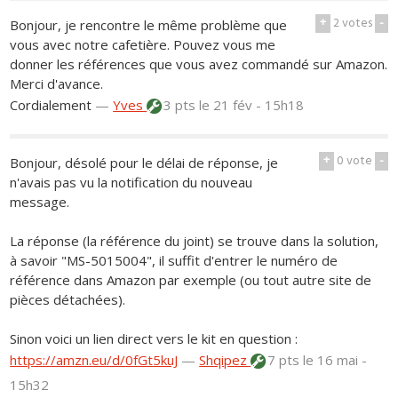
+
2
votes
-
Bonjour, je rencontre le même problème que
vous avec notre cafetière. Pouvez vous me
donner les références que vous avez commandé sur Amazon.
Merci d'avance.
Cordialement
—
Yves
3 pts
le 21 fév - 15h18
+
0
vote
-
Bonjour, désolé pour le délai de réponse, je
n'avais pas vu la notification du nouveau
message.
La réponse (la référence du joint) se trouve dans la solution,
à savoir "MS-5015004", il suffit d'entrer le numéro de
référence dans Amazon par exemple (ou tout autre site de
pièces détachées).
Sinon voici un lien direct vers le kit en question :
https://amzn.eu/d/0fGt5kuJ
—
Shqipez
7 pts
le 16 mai -
15h32