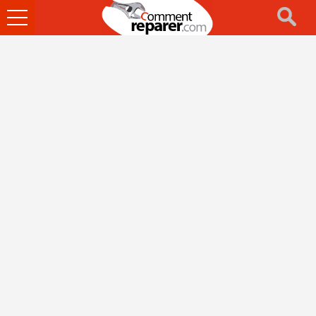
Ouvrir
le
menu