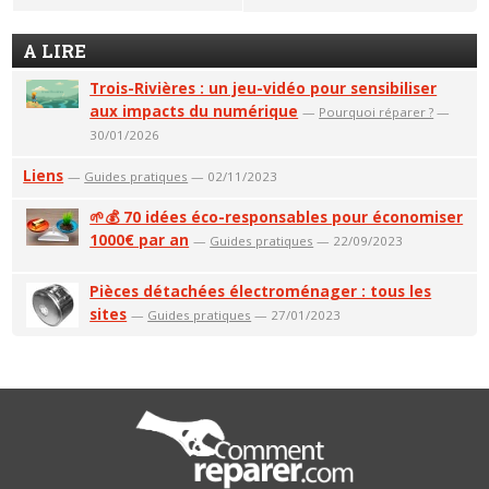
A LIRE
Trois-Rivières : un jeu-vidéo pour sensibiliser
aux impacts du numérique
—
Pourquoi réparer ?
—
30/01/2026
Liens
—
Guides pratiques
— 02/11/2023
🌱💰 70 idées éco-responsables pour économiser
1000€ par an
—
Guides pratiques
— 22/09/2023
Pièces détachées électroménager : tous les
sites
—
Guides pratiques
— 27/01/2023