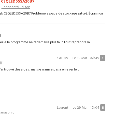
on CEQLED55SA20B7
>
Continental Edison
del: CEQLED55SA20B7 Problème espace de stockage saturé. Écran noir
G
eille le programme ne redémarre plus faut tout reprendre la ...
1
PFAFF59 — Le 30 Mar - 07h49
ff
 trouvé des aides , mais je n’arrive pas à enlever le ...
6
Laurent — Le 29 Mar - 12h04
anasonic