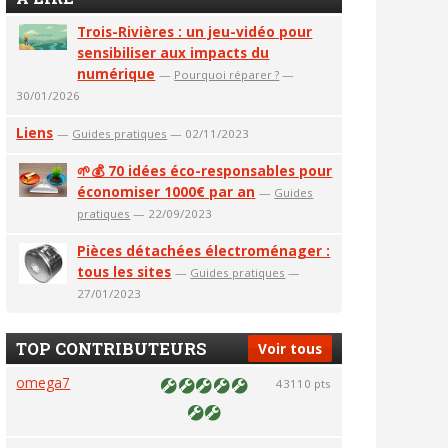
Trois-Rivières : un jeu-vidéo pour
sensibiliser aux impacts du
numérique
—
Pourquoi réparer ?
—
30/01/2026
Liens
—
Guides pratiques
— 02/11/2023
🌱💰 70 idées éco-responsables pour
économiser 1000€ par an
—
Guides
pratiques
— 22/09/2023
Pièces détachées électroménager :
tous les sites
—
Guides pratiques
—
27/01/2023
TOP CONTRIBUTEURS
Voir tous
omega7
43110 pts