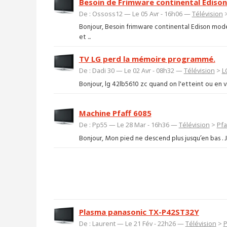
Besoin de Frimware continental Edis
De : Ossoss12 — Le 05 Avr - 16h06 —
Télévision
Bonjour, Besoin frimware continental Edison mo
et ...
TV LG perd la mémoire programmé.
De : Dadi 30 — Le 02 Avr - 08h32 —
Télévision
>
L
Bonjour, lg 42lb5610 zc quand on l'etteint ou en v
Machine Pfaff 6085
De : Pp55 — Le 28 Mar - 16h36 —
Télévision
>
Pfa
Bonjour, Mon pied ne descend plus jusqu’en bas . J’ai
Plasma panasonic TX-P42ST32Y
De : Laurent — Le 21 Fév - 22h26 —
Télévision
>
P