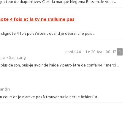
ojecteur de diapositives. C'est la marque Negema Bussum. Je vous ...
te 4 fois et la tv ne s’allume pas
 clignote 4 fois puis s’éteint quand je débranche puis ...
1
confal44 — Le 20 Avr - 00h17
éma
>
Samsung
de son, puis-je avoir de l'aide ? peut-être de confal44 ? merci ...
andin
cours et je n'arrive pas à trouver sur le net le fichier Est ...