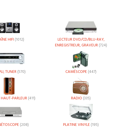
ÎNE HIFI
(1012)
LECTEUR DVD/CD/BLU-RAY,
ENREGISTREUR, GRAVEUR
(724)
LI, TUNER
(570)
CAMÉSCOPE
(447)
, HAUT-PARLEUR
(411)
RADIO
(335)
ÉTOSCOPE
(208)
PLATINE VINYLE
(195)