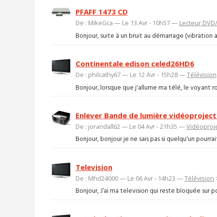
PFAFF 1473 CD
De : MikeGca — Le 13 Avr - 10h57 —
Lecteur DVD/
Bonjour, suite à un bruit au démarrage (vibration au
Continentale edison celed26HD6
De : philcathy67 — Le 12 Avr - 15h28 —
Télévision
Bonjour, lorsque que j'allume ma télé, le voyant ro
Enlever Bande de lumière vidéoprojec
De : jorandall62 — Le 04 Avr - 21h35 —
Vidéoproj
Bonjour, bonjour je ne sais pas si quelqu'un pourra
Television
De : Mhd24000 — Le 06 Avr - 14h23 —
Télévision
Bonjour, J’ai ma television qui reste bloquée sur p