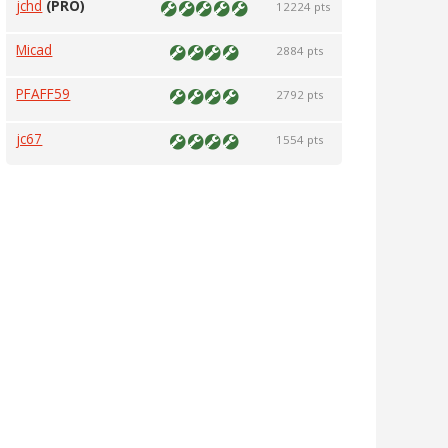
jchd
(PRO)
12224 pts
Micad
2884 pts
PFAFF59
2792 pts
jc67
1554 pts