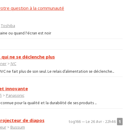
otre question à la communauté
>
Toshiba
aine ou quand l'écran est noir
 qui ne se déclenche plus
uner
>
JVC
 ne fait plus de son seul. Le relais d’alimentation se déclenche...
 et innovante
i
>
Panasonic
onnue pour la qualité et la durabilité de ses produits ...
rojecteur de diapos
1
tog166 — Le 26 Avr - 22h46
teur
>
Bussum