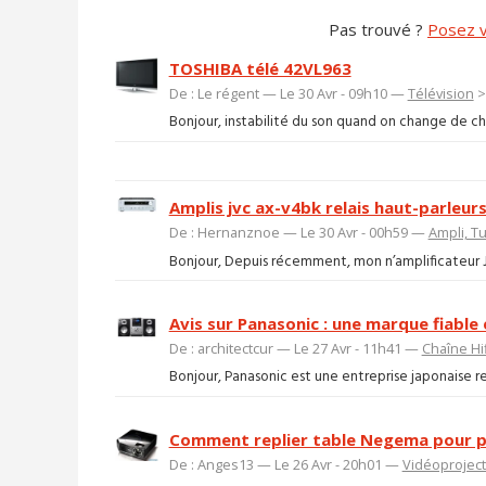
Pas trouvé ?
Posez v
TOSHIBA télé 42VL963
De : Le régent — Le 30 Avr - 09h10 —
Télévision
Bonjour, instabilité du son quand on change de ch
Amplis jvc ax-v4bk relais haut-parleurs
De : Hernanznoe — Le 30 Avr - 00h59 —
Ampli, T
Bonjour, Depuis récemment, mon n’amplificateur JVC
Avis sur Panasonic : une marque fiable
De : architectcur — Le 27 Avr - 11h41 —
Chaîne Hif
Bonjour, Panasonic est une entreprise japonaise rec
Comment replier table Negema pour p
De : Anges13 — Le 26 Avr - 20h01 —
Vidéoprojec