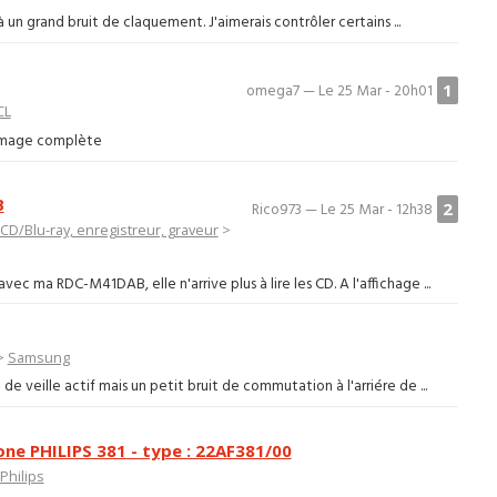
à un grand bruit de claquement. J'aimerais contrôler certains ...
1
omega7 — Le 25 Mar - 20h01
CL
l'image complète
B
2
Rico973 — Le 25 Mar - 12h38
CD/Blu-ray, enregistreur, graveur
>
ec ma RDC-M41DAB, elle n'arrive plus à lire les CD. A l'affichage ...
>
Samsung
de veille actif mais un petit bruit de commutation à l'arriére de ...
one PHILIPS 381 - type : 22AF381/00
Philips