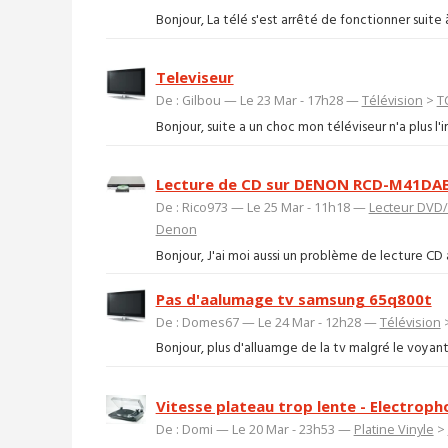
Bonjour, La télé s'est arrêté de fonctionner suite 
Televiseur
De : Gilbou — Le 23 Mar - 17h28 —
Télévision
>
T
Bonjour, suite a un choc mon téléviseur n'a plus 
Lecture de CD sur DENON RCD-M41DA
De : Rico973 — Le 25 Mar - 11h18 —
Lecteur DVD/
Denon
Bonjour, J'ai moi aussi un problème de lecture CD av
Pas d'aalumage tv samsung 65q800t
De : Domes67 — Le 24 Mar - 12h28 —
Télévision
Bonjour, plus d'alluamge de la tv malgré le voyant 
Vitesse plateau trop lente - Electroph
De : Domi — Le 20 Mar - 23h53 —
Platine Vinyle
>