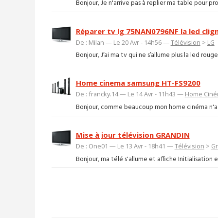
Bonjour, Je n'arrive pas à replier ma table pour pr
Réparer tv lg 75NAN0796NF la led cligno
De : Milan — Le 20 Avr - 14h56 —
Télévision
>
LG
Bonjour, J’ai ma tv qui ne s’allume plus la led rouge
Home cinema samsung HT-FS9200
De : francky.14 — Le 14 Avr - 11h43 —
Home Cin
Bonjour, comme beaucoup mon home cinéma n'a plus 
Mise à jour télévision GRANDIN
De : One01 — Le 13 Avr - 18h41 —
Télévision
>
Gr
Bonjour, ma télé s'allume et affiche Initialisation en 