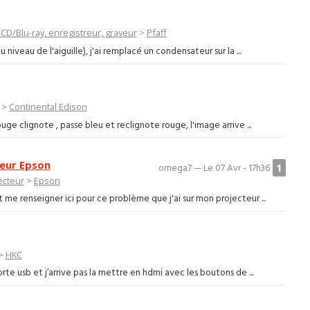
CD/Blu-ray, enregistreur, graveur
>
Pfaff
 niveau de l'aiguille), j'ai remplacé un condensateur sur la ...
>
Continental Edison
uge clignote , passe bleu et reclignote rouge, l'image arrive ...
teur Epson
1
omega7 — Le 07 Avr - 17h36
ecteur
>
Epson
it me renseigner ici pour ce problème que j'ai sur mon projecteur ...
>
HKC
orte usb et j’arrive pas la mettre en hdmi avec les boutons de ...