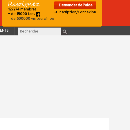
Demander de l'aide
127274
membres
➜ Inscription/Connexion
+ de
15000
fans
+ de
600000
visiteurs/mois
ENTS