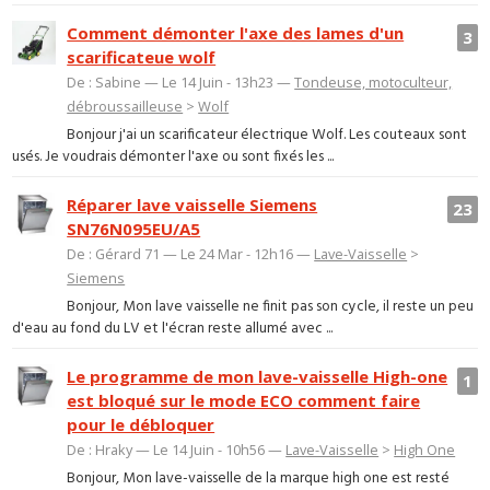
Comment démonter l'axe des lames d'un
3
scarificateue wolf
De : Sabine — Le 14 Juin - 13h23 —
Tondeuse, motoculteur,
débroussailleuse
>
Wolf
Bonjour j'ai un scarificateur électrique Wolf. Les couteaux sont
usés. Je voudrais démonter l'axe ou sont fixés les ...
Réparer lave vaisselle Siemens
23
SN76N095EU/A5
De : Gérard 71 — Le 24 Mar - 12h16 —
Lave-Vaisselle
>
Siemens
Bonjour, Mon lave vaisselle ne finit pas son cycle, il reste un peu
d'eau au fond du LV et l'écran reste allumé avec ...
Le programme de mon lave-vaisselle High-one
1
est bloqué sur le mode ECO comment faire
pour le débloquer
De : Hraky — Le 14 Juin - 10h56 —
Lave-Vaisselle
>
High One
Bonjour, Mon lave-vaisselle de la marque high one est resté