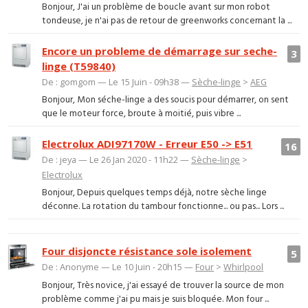
Bonjour, J'ai un problème de boucle avant sur mon robot
tondeuse, je n'ai pas de retour de greenworks concernant la ...
Encore un probleme de démarrage sur seche-
3
linge (T59840)
De : gomgom — Le 15 Juin - 09h38 —
Sèche-linge
>
AEG
Bonjour, Mon séche-linge a des soucis pour démarrer, on sent
que le moteur force, broute à moitié, puis vibre ...
Electrolux ADI97170W - Erreur E50 -> E51
16
De : jeya — Le 26 Jan 2020 - 11h22 —
Sèche-linge
>
Electrolux
Bonjour, Depuis quelques temps déjà, notre sèche linge
déconne. La rotation du tambour fonctionne... ou pas... Lors ...
Four disjoncte résistance sole isolement
5
De : Anonyme — Le 10 Juin - 20h15 —
Four
>
Whirlpool
Bonjour, Très novice, j'ai essayé de trouver la source de mon
problème comme j'ai pu mais je suis bloquée. Mon four ...