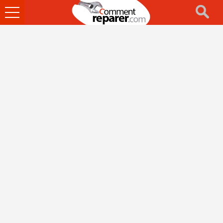
Ouvrir
le
menu