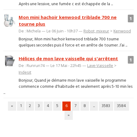
Après une lessive, une fumée c est échappée de la ...
Mon mini hachoir kenwood triblade 700 ne
1
tourne plus
De : Michela — Le 06 Juin - 10h37 —
Robot, mixeur
>
Kenwood
Bonjour, Mon mini hachoir kenwood triblade 700 tourne
quelques secondes puis il force et en arrête de tourner. J’ai ...
Hélices de mon lave vaisselle qui s'arrêtent
1
De : Runrun74 — Le 17 Mai - 22h45 —
Lave-Vaisselle
>
Indesit
Bonjour, Quand je démarre mon lave vaisselle le programme
commence comme d'habitude et seulement après 5-10 min les
...
«
1
2
3
4
5
6
7
8
...
3583
3584
»