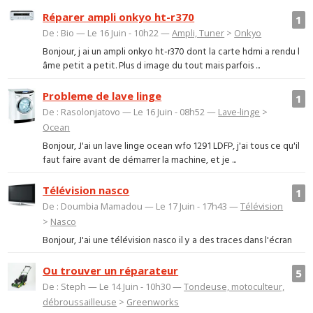
Réparer ampli onkyo ht-r370
1
De : Bio — Le 16 Juin - 10h22 —
Ampli, Tuner
>
Onkyo
Bonjour, j ai un ampli onkyo ht-r370 dont la carte hdmi a rendu l
âme petit a petit. Plus d image du tout mais parfois ...
Probleme de lave linge
1
De : Rasolonjatovo — Le 16 Juin - 08h52 —
Lave-linge
>
Ocean
Bonjour, J'ai un lave linge ocean wfo 1291 LDFP, j'ai tous ce qu'il
faut faire avant de démarrer la machine, et je ...
Télévision nasco
1
De : Doumbia Mamadou — Le 17 Juin - 17h43 —
Télévision
>
Nasco
Bonjour, J'ai une télévision nasco il y a des traces dans l'écran
Ou trouver un réparateur
5
De : Steph — Le 14 Juin - 10h30 —
Tondeuse, motoculteur,
débroussailleuse
>
Greenworks