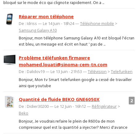
bloqué sur le mode éco qui clignote rapidement. On a ...
Réparer mon téléphone
De : Idriss — Le 14 Juin - 18h24 —
Téléphone mobile
>
Samsung Galaxy A10
Bonjour, mon téléphone Samsung Galaxy A10 est bloqué l'écran
est bleu, un message est écrit en haut ' pas de ...
Problème téléfunken firmawre
mohamed.louati@sinoma-cem-tn.com
De : Dalidov19 — Le 13 Juin - 21h53 —
Télévision
>
Telefunken
Bonjour, Mon tv Smart telefunken google a cessé de travailler
ainsi que youtube
Quantité de fluide BEKO GNE6050X
2
De : Didier30200 — Le 12 Juin - 16h12 —
Réfrigérateur
>
Beko
Bonjour, Je voudrais refaire le plein de R600a de mon
compresseur quel est la quantité a injecter? Merci d'avance