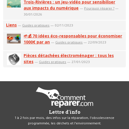
Trois-Rivières : un jeu-vidéo pour sensibiliser
aux impacts du numérique
—
Pourquoi réparer ?
—
30/01/2026
Liens
—
Guides pratiques
— 02/11/2023
🌱💰 70 idées éco-responsables pour économiser
1000€ par an
—
Guides pratiques
— 22/09/2023
Pièces détachées électroménager : tous les
sites
—
Guides pratiques
— 27/01/2023
Lettre d'info
1 à 2 fois par mois, des infos sur la réparation, l'obsolescence
programmée, les déchets et l'environnement.