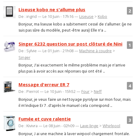
Liseuse kobo ne s'allume plus
2
De : ingrid — Le 10 Juin - 17h16 —
Liseuse
>
Kobo
Bonjour, ma liseuse kobo a subitement cessé de s'allumer. (je ne
suis pas sûre du modèle, peut-être aura) Elle n'a ...
Singer 6232 question sur post clôturé de Nini
1
De : Sylvie — Le 01 Juin - 21h08 —
Machine à coudre
>
Singer
Bonjour, J'ai exactement le même problème mais je n'arrive
plus pas à avoir accès aux réponses qui ont été ...
Message d'erreur ER 7
4
De : Pierrot — Le 10 Juin - 15h52 —
Four
>
Neff
Bonjour, je veux faire un nettoyage pyrolyse sur mon four, mais
il m'indique Er 7 . d'après le manuel cela correspond ...
Fumée et cuve ralentie
3
De : Kivivra — Le 08 Juin - 02h09 —
Lave-linge
>
Whirlpool
Bonjour, J ai une machine à laver wirpool chargement frontale.