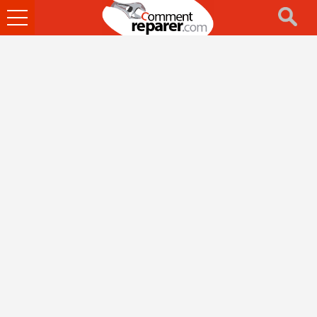
Ouvrir
le
menu