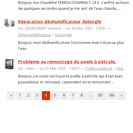
Bonjour, ma chaudière FERROLI DOMINA C 24 E, s'arrête au bout
de quelques secondes quand je me sert de l'eau chaude., ...
Réparation déshumificateur delonghi
De : MONTIBERT Vincent — Le 30 Mar 2025 - 11h01 —
Déshumidificateur
>
DeLonghi
Bonjour, mon déshumificateur fonctionne mais n'évacue plus
l'eau
Probleme au remontage du poele à pétrole.
De : clets — Le 25 Mar 2025 - 11h27 —
Poêle à pétrole
>
OLE
Bonjour, j'ai voulu nettoyer le poêle à pétrole qui était bien
poussiéreux et encrassé, cependant en le remontant ...
«
1
2
3
4
5
6
7
8
...
85
86
»