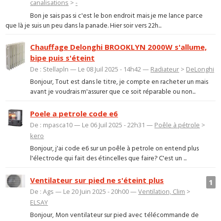
canalisations
>
-
Bon je sais pas si c'est le bon endroit mais je me lance parce
que là je suis un peu dans la panade. Hier soir vers 22h...
Chauffage Delonghi BROOKLYN 2000W s'allume,
bipe puis s'éteint
De : Stellapln — Le 08 Juil 2025 - 14h42 —
Radiateur
>
DeLonghi
Bonjour, Tout est dans le titre, je compte en racheter un mais
avant je voudrais m'assurer que ce soit réparable ou non...
Poele a petrole code e6
De : mpasca10 — Le 06 Juil 2025 - 22h31 —
Poêle à pétrole
>
kero
Bonjour, j'ai code e6 sur un poêle à petrole on entend plus
l'électrode qui fait des étincelles que faire? C'est un ...
Ventilateur sur pied ne s'éteint plus
1
De : Ags — Le 20 Juin 2025 - 20h00 —
Ventilation, Clim
>
ELSAY
Bonjour, Mon ventilateur sur pied avec télécommande de