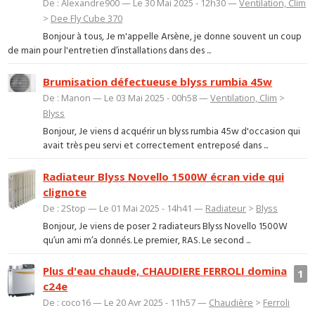
De : Alexandre900 — Le 30 Mai 2025 - 12h30 —
Ventilation, Clim
>
Dee Fly Cube 370
Bonjour à tous, Je m'appelle Arsène, je donne souvent un coup
de main pour l'entretien d’installations dans des ...
Brumisation défectueuse blyss rumbia 45w
De : Manon — Le 03 Mai 2025 - 00h58 —
Ventilation, Clim
>
Blyss
Bonjour, Je viens d acquérir un blyss rumbia 45w d'occasion qui
avait très peu servi et correctement entreposé dans ...
Radiateur Blyss Novello 1500W écran vide qui
clignote
De : 2Stop — Le 01 Mai 2025 - 14h41 —
Radiateur
>
Blyss
Bonjour, Je viens de poser 2 radiateurs Blyss Novello 1500W
qu’un ami m’a donnés. Le premier, RAS. Le second ...
Plus d'eau chaude, CHAUDIERE FERROLI domina
1
c24e
De : coco16 — Le 20 Avr 2025 - 11h57 —
Chaudière
>
Ferroli