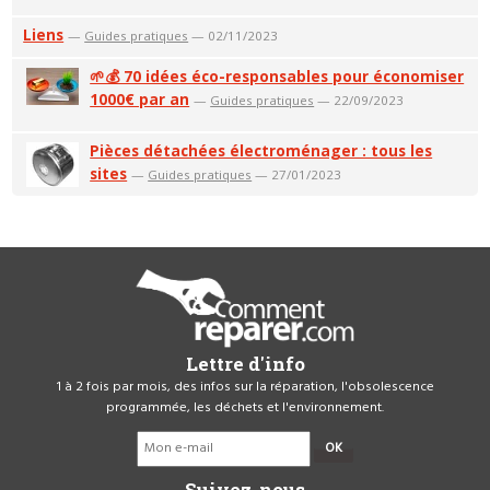
Liens
—
Guides pratiques
— 02/11/2023
🌱💰 70 idées éco-responsables pour économiser
1000€ par an
—
Guides pratiques
— 22/09/2023
Pièces détachées électroménager : tous les
sites
—
Guides pratiques
— 27/01/2023
Lettre d'info
1 à 2 fois par mois, des infos sur la réparation, l'obsolescence
programmée, les déchets et l'environnement.
OK
Suivez-nous