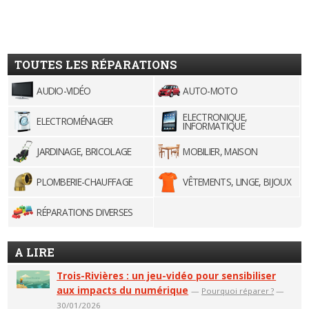
TOUTES LES RÉPARATIONS
AUDIO-VIDÉO
AUTO-MOTO
ELECTRONIQUE,
ELECTROMÉNAGER
INFORMATIQUE
JARDINAGE, BRICOLAGE
MOBILIER, MAISON
PLOMBERIE-CHAUFFAGE
VÊTEMENTS, LINGE, BIJOUX
RÉPARATIONS DIVERSES
A LIRE
Trois-Rivières : un jeu-vidéo pour sensibiliser
aux impacts du numérique
—
Pourquoi réparer ?
—
30/01/2026