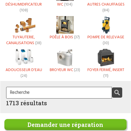
DÉSHUMIDIFICATEUR
WC
(104)
AUTRES CHAUFFAGES
(108)
(84)
TUYAUTERIE,
POÊLE À BOIS
(37)
POMPE DE RELEVAGE
CANALISATIONS
(38)
(30)
ADOUCISSEUR D'EAU
BROYEUR WC
(23)
FOYER FERMÉ, INSERT
(24)
(11)
1713 résultats
Demander une réparation