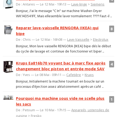
De : Antares — Le 12 Mai - 19h13 —
Lave-linge
>
Siemens
Bonjour, J'ai le message "C In" sur machine Washer-Dryer
WK14D541FF, Mais ellesemble laver normalement ???? Faut-il ...
Reparer lave-vaisselle RENGORA (IKEA) qui
8
bipe
De : Chris — Le 12 Mai - 16h08 —
Lave-Vaisselle
>
Electrolux
Bonjour, Mon lave vaisselle RENGORA (IKEA) bipe dés le début
du cycle de lavage et continue de fonctionner et biper ...
Krups Ea816b70 voyant bac à marc fixe après
4
changement bloc piston et entrée mode SAV
De : Yves — Le 08 Mai - 09h11 —
Cafetière
>
Krups
Bonjour, Initialement la machine tournait en boucle sur un
processus d’éjection assez aléatoirement après un café ...
Pourquoi ma machine sous vide ne scelle plus
1
les sacs
De : Petoum — Le 10 Mai - 17h15 —
Appareils, ustensiles de
cuisine
>
Fresko