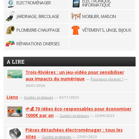
ELECTRONIQUE,
ELECTROMÉNAGER
INFORMATIQUE
JARDINAGE, BRICOLAGE
MOBILIER, MAISON
PLOMBERIE-CHAUFFAGE
VÊTEMENTS, LINGE, BIJOUX
RÉPARATIONS DIVERSES
A LIRE
Trois-Rivières : un jeu-vidéo pour sensibiliser
aux impacts du numérique
—
Pourquoi réparer ?
—
30/01/2026
Liens
—
Guides pratiques
— 02/11/2023
🌱💰 70 idées éco-responsables pour économiser
1000€ par an
—
Guides pratiques
— 22/09/2023
Pièces détachées électroménager : tous les
sites
—
Guides pratiques
— 27/01/2023