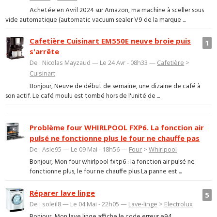
Achetée en Avril 2024 sur Amazon, ma machine à sceller sous
vide automatique (automatic vacuum sealer V9 de la marque ...
Cafetière Cuisinart EM550E neuve broie puis
1
s'arrête
De : Nicolas Mayzaud — Le 24 Avr - 08h33 —
Cafetière
>
Cuisinart
Bonjour, Neuve de début de semaine, une dizaine de café à
son actif. Le café moulu est tombé hors de l'unité de ...
Problème four WHIRLPOOL FXP6. La fonction air
pulsé ne fonctionne plus le four ne chauffe pas
De : Asle95 — Le 09 Mai - 18h56 —
Four
>
Whirlpool
Bonjour, Mon four whirlpool fxtp6 : la fonction air pulsé ne
fonctionne plus, le four ne chauffe plus La panne est ...
Réparer lave linge
5
De : soleil8 — Le 04 Mai - 22h05 —
Lave-linge
>
Electrolux
Bonjour, Mon lave linge affiche le code erreur e94