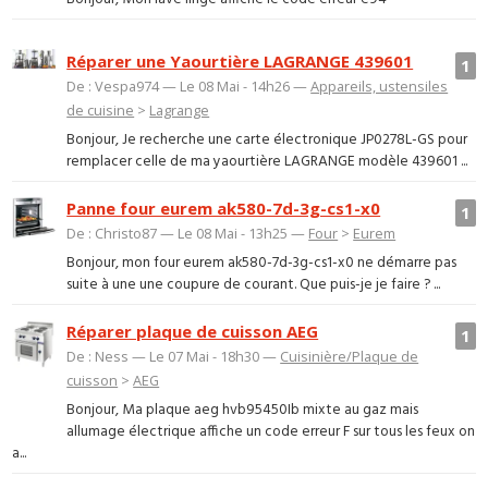
Réparer une Yaourtière LAGRANGE 439601
1
De : Vespa974 — Le 08 Mai - 14h26 —
Appareils, ustensiles
de cuisine
>
Lagrange
Bonjour, Je recherche une carte électronique JP0278L-GS pour
remplacer celle de ma yaourtière LAGRANGE modèle 439601 ...
Panne four eurem ak580-7d-3g-cs1-x0
1
De : Christo87 — Le 08 Mai - 13h25 —
Four
>
Eurem
Bonjour, mon four eurem ak580-7d-3g-cs1-x0 ne démarre pas
suite à une une coupure de courant. Que puis-je je faire ? ...
Réparer plaque de cuisson AEG
1
De : Ness — Le 07 Mai - 18h30 —
Cuisinière/Plaque de
cuisson
>
AEG
Bonjour, Ma plaque aeg hvb95450Ib mixte au gaz mais
allumage électrique affiche un code erreur F sur tous les feux on
a...