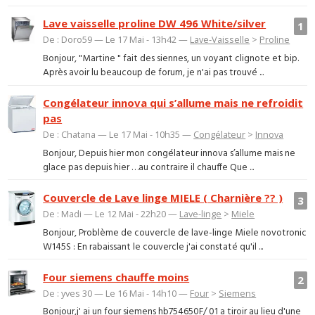
Lave vaisselle proline DW 496 White/silver
1
De : Doro59 — Le 17 Mai - 13h42 —
Lave-Vaisselle
>
Proline
Bonjour, "Martine " fait des siennes, un voyant clignote et bip.
Après avoir lu beaucoup de forum, je n'ai pas trouvé ...
Congélateur innova qui s’allume mais ne refroidit
pas
De : Chatana — Le 17 Mai - 10h35 —
Congélateur
>
Innova
Bonjour, Depuis hier mon congélateur innova s’allume mais ne
glace pas depuis hier …au contraire il chauffe Que ...
Couvercle de Lave linge MIELE ( Charnière ?? )
3
De : Madi — Le 12 Mai - 22h20 —
Lave-linge
>
Miele
Bonjour, Problème de couvercle de lave-linge Miele novotronic
W145S : En rabaissant le couvercle j'ai constaté qu'il ...
Four siemens chauffe moins
2
De : yves 30 — Le 16 Mai - 14h10 —
Four
>
Siemens
Bonjour,j' ai un four siemens hb754650F/ 01 a tiroir au lieu d'une