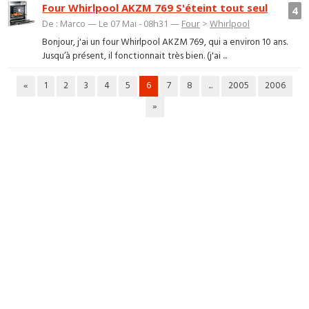
Four Whirlpool AKZM 769 S'éteint tout seul
4
De : Marco — Le 07 Mai - 08h31 —
Four
>
Whirlpool
Bonjour, j'ai un four Whirlpool AKZM 769, qui a environ 10 ans.
Jusqu’à présent, il fonctionnait très bien. (j'ai ...
«
1
2
3
4
5
6
7
8
...
2005
2006
»