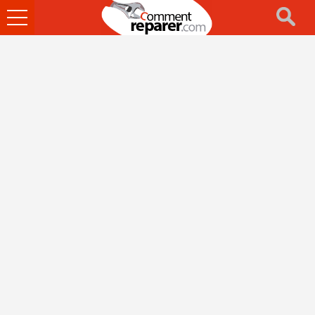
Ouvrir
le
menu