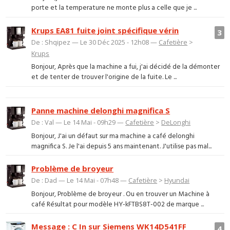
porte et la temperature ne monte plus a celle que je ...
Krups EA81 fuite joint spécifique vérin
3
De : Shqipez — Le 30 Déc 2025 - 12h08 —
Cafetière
>
Krups
Bonjour, Après que la machine a fui, j'ai décidé de la démonter
et de tenter de trouver l'origine de la fuite. Le ...
Panne machine delonghi magnifica S
De : Val — Le 14 Mai - 09h29 —
Cafetière
>
DeLonghi
Bonjour, J'ai un défaut sur ma machine a café delonghi
magnifica S. Je l'ai depuis 5 ans maintenant. J'utilise pas mal...
Problème de broyeur
De : Dad — Le 14 Mai - 07h48 —
Cafetière
>
Hyundai
Bonjour, Problème de broyeur . Ou en trouver un Machine à
café Résultat pour modèle HY-kFTBS8T-002 de marque ...
Message : C In sur Siemens WK14D541FF
4